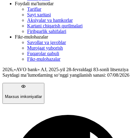
Foydali ma'lumotlar
Tariflar
Sayt xaritasi
Aksiyalar va hamkorlar
Kartani chiqarish qurilmalari
Firibgarlik sahifalari
Fikr-mulohazalar
Savollar va javoblar
Murojaat yuborish
Fuqarolar qabuli
Fikr-mulohazalar
2026
,
«AVO bank» AJ, 2025-yil 28-fevraldagi 83-sonli litsenziya
Saytdagi ma’lumotlarning so‘nggi yangilanish sanasi:
07/08/2026
Maxsus imkoniyatlar