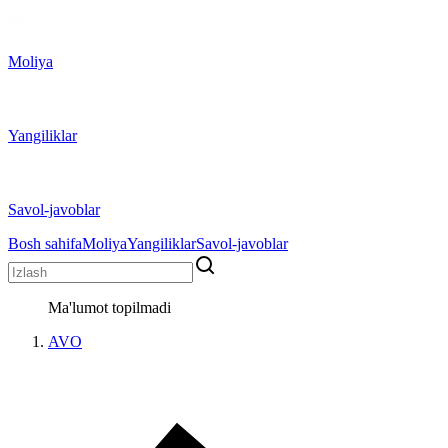
Moliya
Yangiliklar
Savol-javoblar
Bosh sahifa
Moliya
Yangiliklar
Savol-javoblar
Ma'lumot topilmadi
AVO