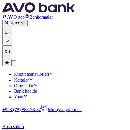
AVO gap
Bankomatlar
Mijoz bo'lish
UZ
RU
Kredit mahsulotlari
Kartalar
Omonatlar
Bank haqida
Yana
+998 (78) 888-78-87
Murojaat yuborish
Bosh sahifa