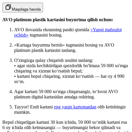
Maqolaga havola
AVO platinum plastik kartasini buyurtma qilish uchun:
AVO ilovasida ekranning
pastki qismida
«Yangi mahsulot
ochish»
tugmasini bosing.
«
Kartaga buyurtma berish
» tugmasini bosing va
AVO
platinum plastik kartasini tanlang.
O'zingizga qulay chiqarish usulini tanlang:
• agar sizda kechiktirilgan qarzdorlik bo'lmasa 59 000 so'mga
chiqaring va xizmat ko‘rsatish bepul;
• kartani bepul chiqaring, xizmat ko‘rsatish — har oy 4 990
so‘m.
Agar kartani 59 000 so'mga chiqarsangiz, to‘lovni AVO
platinum digital kartasidan amalga oshiring.
Tayyor! Endi kartani
eng yaqin kartomatdan
olib ketishingiz
mumkin.
Bepul chiqarilgan kartani 30 kun ichida, 59 000 so‘mlik kartani esa
6 oy ichida
olib
ketmasangiz — buyurtmangiz bekor qilinadi va