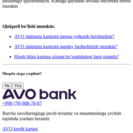
pullaringiz qaytarilmaydi. Kartaga qaytadan ilovada buyurtma berish
mumkin
Qiziqarli bo'lishi mumkin:
AVO platinum kartasini menga yetkazib berishadimi?
AVO platinum kartasini qanday faollashtirish mumkin?
Hisob bilan kartaga xizmat ko‘rsatishning farqi nimada?
Maqola sizga yoqdimi?
Ha
Yo'q
+998 (78) 888-78-87
Barcha savollaringizga javob beramiz va muammolarga yechim
topishda yordam beramiz
AVO kredit kartasi