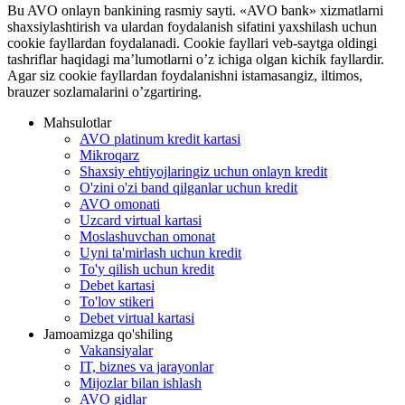
Bu AVO onlayn bankining rasmiy sayti. «AVO bank» xizmatlarni
shaxsiylashtirish va ulardan foydalanish sifatini yaxshilash uchun
cookie fayllardan foydalanadi. Cookie fayllari veb-saytga oldingi
tashriflar haqidagi ma’lumotlarni o’z ichiga olgan kichik fayllardir.
Agar siz cookie fayllardan foydalanishni istamasangiz, iltimos,
brauzer sozlamalarini o’zgartiring.
Mahsulotlar
AVO platinum kredit kartasi
Mikroqarz
Shaxsiy ehtiyojlaringiz uchun onlayn kredit
O'zini o'zi band qilganlar uchun kredit
AVO omonati
Uzcard virtual kartasi
Moslashuvchan omonat
Uyni ta'mirlash uchun kredit
To'y qilish uchun kredit
Debet kartasi
To'lov stikeri
Debet virtual kartasi
Jamoamizga qo'shiling
Vakansiyalar
IT, biznes va jarayonlar
Mijozlar bilan ishlash
AVO gidlar