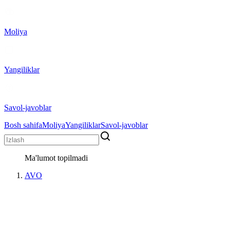
Moliya
Yangiliklar
Savol-javoblar
Bosh sahifa
Moliya
Yangiliklar
Savol-javoblar
Ma'lumot topilmadi
AVO