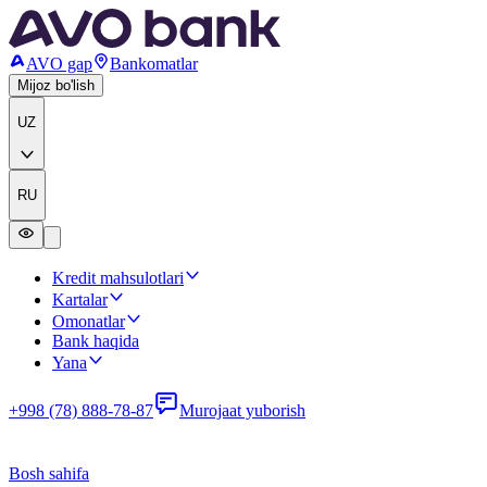
AVO gap
Bankomatlar
Mijoz bo'lish
UZ
RU
Kredit mahsulotlari
Kartalar
Omonatlar
Bank haqida
Yana
+998 (78) 888-78-87
Murojaat yuborish
Bosh sahifa