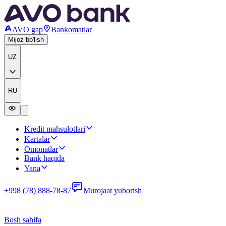
AVO gap
Bankomatlar
Mijoz bo'lish
UZ
RU
Kredit mahsulotlari
Kartalar
Omonatlar
Bank haqida
Yana
+998 (78) 888-78-87
Murojaat yuborish
Bosh sahifa