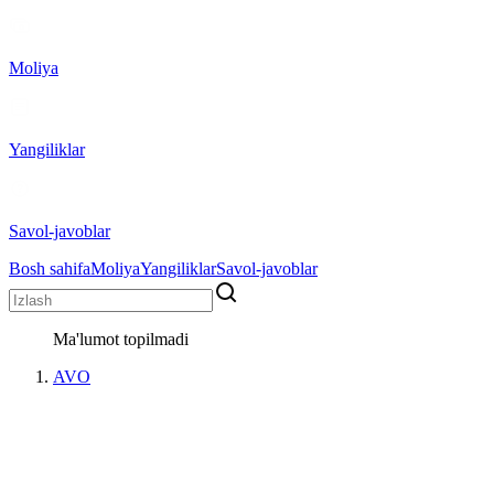
Moliya
Yangiliklar
Savol-javoblar
Bosh sahifa
Moliya
Yangiliklar
Savol-javoblar
Ma'lumot topilmadi
AVO