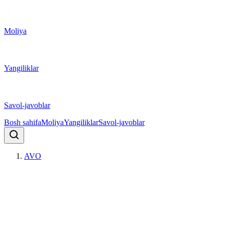
Moliya
Yangiliklar
Savol-javoblar
Bosh sahifa
Moliya
Yangiliklar
Savol-javoblar
AVO