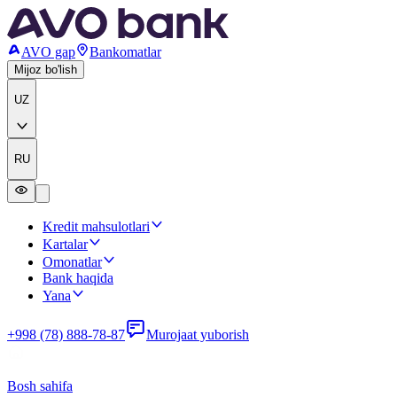
AVO gap
Bankomatlar
Mijoz bo'lish
UZ
RU
Kredit mahsulotlari
Kartalar
Omonatlar
Bank haqida
Yana
+998 (78) 888-78-87
Murojaat yuborish
Bosh sahifa