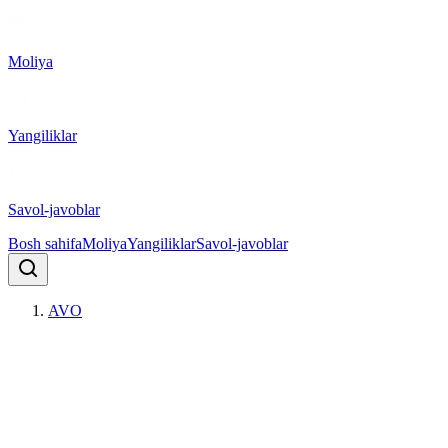
Moliya
Yangiliklar
Savol-javoblar
Bosh sahifa
Moliya
Yangiliklar
Savol-javoblar
AVO