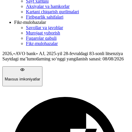
Sayt xaritasi
Aksiyalar va hamkorlar
Kartani chiqarish qurilmalari
Firibgarlik sahifalari
Fikr-mulohazalar
Savollar va javoblar
Murojaat yuborish
Fuqarolar qabuli
Fikr-mulohazalar
2026
,
«AVO bank» AJ, 2025-yil 28-fevraldagi 83-sonli litsenziya
Saytdagi ma’lumotlarning so‘nggi yangilanish sanasi:
08/08/2026
Maxsus imkoniyatlar