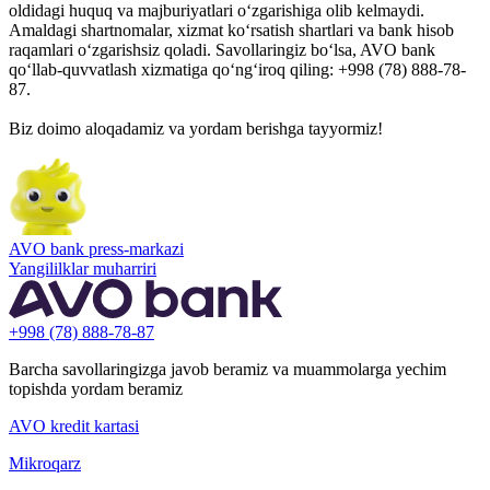
oldidagi huquq va majburiyatlari o‘zgarishiga olib kelmaydi.
Amaldagi shartnomalar, xizmat ko‘rsatish shartlari va bank hisob
raqamlari o‘zgarishsiz qoladi. Savollaringiz bo‘lsa, AVO bank
qo‘llab-quvvatlash xizmatiga qo‘ng‘iroq qiling: +998 (78) 888-78-
87.
Biz doimo aloqadamiz va yordam berishga tayyormiz!
AVO bank press-markazi
Yangililklar muharriri
+998 (78) 888-78-87
Barcha savollaringizga javob beramiz va muammolarga yechim
topishda yordam beramiz
AVO kredit kartasi
Mikroqarz