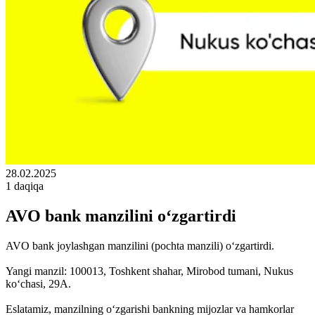
28.02.2025
1 daqiqa
AVO bank manzilini o‘zgartirdi
AVO bank joylashgan manzilini (pochta manzili) o‘zgartirdi.
Yangi manzil: 100013, Toshkent shahar, Mirobod tumani, Nukus
ko‘chasi, 29A.
Eslatamiz, manzilning o‘zgarishi bankning mijozlar va hamkorlar