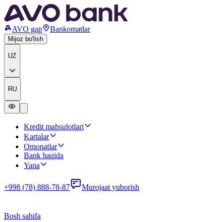
AVO gap
Bankomatlar
Mijoz bo'lish
UZ
RU
Kredit mahsulotlari
Kartalar
Omonatlar
Bank haqida
Yana
+998 (78) 888-78-87
Murojaat yuborish
Bosh sahifa