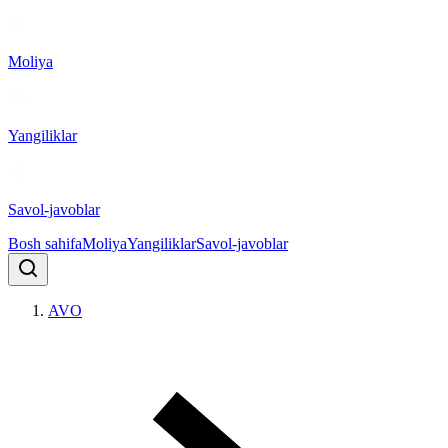
Moliya
Yangiliklar
Savol-javoblar
Bosh sahifa
Moliya
Yangiliklar
Savol-javoblar
AVO