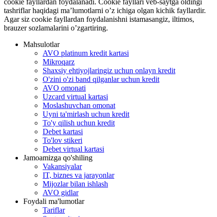
cookie fayllardan foydalanadi. Cookie fayllari veb-saytga oldingi
tashriflar haqidagi ma’lumotlarni o’z ichiga olgan kichik fayllardir.
Agar siz cookie fayllardan foydalanishni istamasangiz, iltimos,
brauzer sozlamalarini o’zgartiring.
Mahsulotlar
AVO platinum kredit kartasi
Mikroqarz
Shaxsiy ehtiyojlaringiz uchun onlayn kredit
O'zini o'zi band qilganlar uchun kredit
AVO omonati
Uzcard virtual kartasi
Moslashuvchan omonat
Uyni ta'mirlash uchun kredit
To'y qilish uchun kredit
Debet kartasi
To'lov stikeri
Debet virtual kartasi
Jamoamizga qo'shiling
Vakansiyalar
IT, biznes va jarayonlar
Mijozlar bilan ishlash
AVO gidlar
Foydali ma'lumotlar
Tariflar