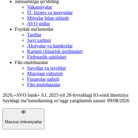
Jamoamizga qo'shiling
Vakansiyalar
IT, biznes va jarayonlar
Mijozlar bilan ishlash
AVO gidlar
Foydali ma'lumotlar
Tariflar
Sayt xaritasi
Aksiyalar va hamkorlar
Kartani chiqarish qurilmalari
Firibgarlik sahifalari
Fikr-mulohazalar
Savollar va javoblar
Murojaat yuborish
Fuqarolar qabuli
Fikr-mulohazalar
2026
,
«AVO bank» AJ, 2025-yil 28-fevraldagi 83-sonli litsenziya
Saytdagi ma’lumotlarning so‘nggi yangilanish sanasi:
09/08/2026
Maxsus imkoniyatlar