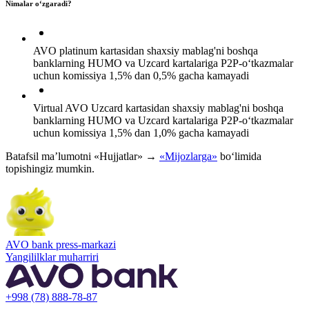
Nimalar o‘zgaradi?
AVO platinum kartasidan shaxsiy mablag'ni boshqa
banklarning HUMO va Uzcard kartalariga P2P-o‘tkazmalar
uchun komissiya 1,5% dan 0,5% gacha kamayadi
Virtual AVO Uzcard kartasidan shaxsiy mablag'ni boshqa
banklarning HUMO va Uzcard kartalariga P2P-o‘tkazmalar
uchun komissiya 1,5% dan 1,0% gacha kamayadi
Batafsil ma’lumotni «Hujjatlar» →
«Mijozlarga»
bo‘limida
topishingiz mumkin.
AVO bank press-markazi
Yangililklar muharriri
+998 (78) 888-78-87