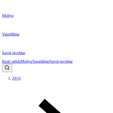
Moliya
Yangiliklar
Savol-javoblar
Bosh sahifa
Moliya
Yangiliklar
Savol-javoblar
AVO