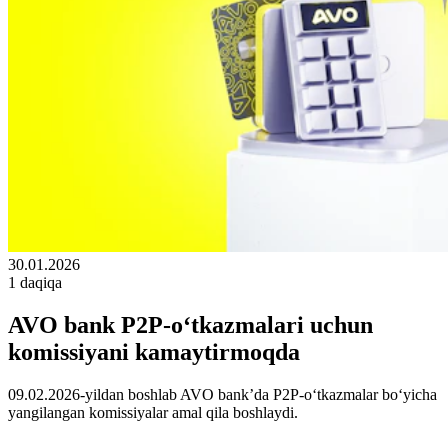
30.01.2026
1 daqiqa
AVO bank P2P-o‘tkazmalari uchun
komissiyani kamaytirmoqda
09.02.2026-yildan boshlab AVO bank’da P2P-o‘tkazmalar bo‘yicha
yangilangan komissiyalar amal qila boshlaydi.