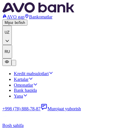
AVO gap
Bankomatlar
Mijoz bo'lish
UZ
RU
Kredit mahsulotlari
Kartalar
Omonatlar
Bank haqida
Yana
+998 (78) 888-78-87
Murojaat yuborish
Bosh sahifa