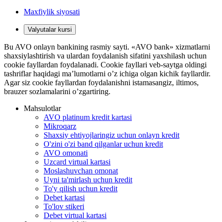
Maxfiylik siyosati
Valyutalar kursi
Bu AVO onlayn bankining rasmiy sayti. «AVO bank» xizmatlarni
shaxsiylashtirish va ulardan foydalanish sifatini yaxshilash uchun
cookie fayllardan foydalanadi. Cookie fayllari veb-saytga oldingi
tashriflar haqidagi ma’lumotlarni o’z ichiga olgan kichik fayllardir.
Agar siz cookie fayllardan foydalanishni istamasangiz, iltimos,
brauzer sozlamalarini o’zgartiring.
Mahsulotlar
AVO platinum kredit kartasi
Mikroqarz
Shaxsiy ehtiyojlaringiz uchun onlayn kredit
O'zini o'zi band qilganlar uchun kredit
AVO omonati
Uzcard virtual kartasi
Moslashuvchan omonat
Uyni ta'mirlash uchun kredit
To'y qilish uchun kredit
Debet kartasi
To'lov stikeri
Debet virtual kartasi