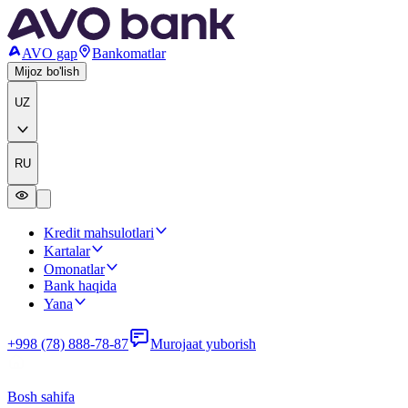
AVO gap
Bankomatlar
Mijoz bo'lish
UZ
RU
Kredit mahsulotlari
Kartalar
Omonatlar
Bank haqida
Yana
+998 (78) 888-78-87
Murojaat yuborish
Bosh sahifa