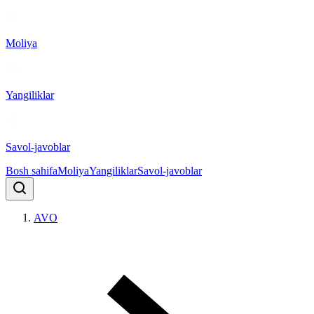
Moliya
Yangiliklar
Savol-javoblar
Bosh sahifa
Moliya
Yangiliklar
Savol-javoblar
AVO