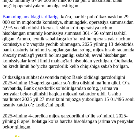
mijoz umumiy 8 464 000 so’mlik to’rtta pul o’tkazmalari bilan
bog’liq operatsiyalarni amalga oshirgan.
Bankning amaldagi tariflariga
ko’ra, har bir pul o’tkazmasidan 29
000 so’m miqdorida komissiya, shuningdek, operatsiya summasidan
2,9% yechib olinishi kerak. Ushbu to’rt operatsiya uchun
hisoblangan umumiy komissiya summasi 361 456 so’mni tashkil
qilgan. Ammo, texnik sabablarga ko’ra, ushbu operatsiyalar uchun
komissiya o’z vaqtida yechib olinmagan. 2025-yilning 13-dekabrida
bank dasturiy ta’minoti yangilangandan so’ng, mijoz hisob raqamida
shaxsiy mablag'i yetarli bo'lmaganligi sababli, avval hisoblangan
komissiyalar kredit limiti mablag'lari hisobidan yechilgan. Oqibatda,
bu kredt limiti bo’yicha qarzdorlik kelib chiqishiga sabab bo’lgan.
O’tkazilgan suhbat davomida mijoz Bank oldidagi qarzdorligini
2025-yilning 15-apreliga qadar so’ndira olishini ma’lum qildi. O’z
navbatida, Bank qarzdorlik so’ndirilgandan so’ng, jarima va
penyalar bekor qilinishi haqida mijozni xabardor qildi. Ushbu
ma’lumot 2025-yil 27-mart kuni mijozga yuborilgan 15-01/496-sonli
rasmiy xatda o’z tasdig’ini topdi.
2025-yilning 4-aprelida mijoz qarzdorlikni to’liq so’ndirdi. 2025-
yilning 8-aprel holatiga ko’ra barcha hisoblangan jarima va penyalar
bekor qilingan.