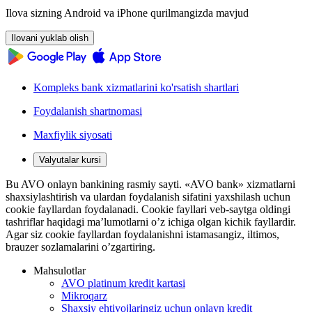
Ilova sizning Android va iPhone qurilmangizda mavjud
Ilovani yuklab olish
Kompleks bank xizmatlarini ko'rsatish shartlari
Foydalanish shartnomasi
Maxfiylik siyosati
Valyutalar kursi
Bu AVO onlayn bankining rasmiy sayti. «AVO bank» xizmatlarni
shaxsiylashtirish va ulardan foydalanish sifatini yaxshilash uchun
cookie fayllardan foydalanadi. Cookie fayllari veb-saytga oldingi
tashriflar haqidagi ma’lumotlarni o’z ichiga olgan kichik fayllardir.
Agar siz cookie fayllardan foydalanishni istamasangiz, iltimos,
brauzer sozlamalarini o’zgartiring.
Mahsulotlar
AVO platinum kredit kartasi
Mikroqarz
Shaxsiy ehtiyojlaringiz uchun onlayn kredit