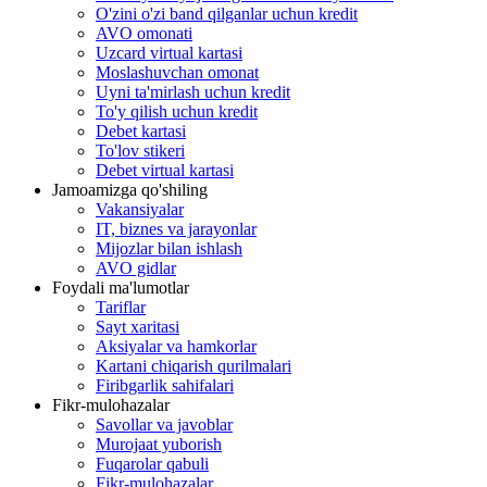
O'zini o'zi band qilganlar uchun kredit
AVO omonati
Uzcard virtual kartasi
Moslashuvchan omonat
Uyni ta'mirlash uchun kredit
To'y qilish uchun kredit
Debet kartasi
To'lov stikeri
Debet virtual kartasi
Jamoamizga qo'shiling
Vakansiyalar
IT, biznes va jarayonlar
Mijozlar bilan ishlash
AVO gidlar
Foydali ma'lumotlar
Tariflar
Sayt xaritasi
Aksiyalar va hamkorlar
Kartani chiqarish qurilmalari
Firibgarlik sahifalari
Fikr-mulohazalar
Savollar va javoblar
Murojaat yuborish
Fuqarolar qabuli
Fikr-mulohazalar