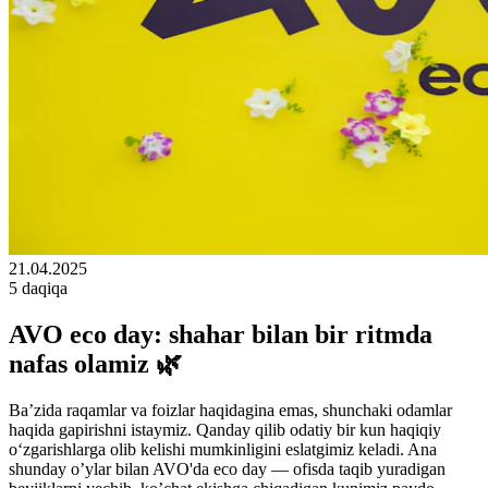
21.04.2025
5 daqiqa
AVO eco day: shahar bilan bir ritmda
nafas olamiz 🌿
Ba’zida raqamlar va foizlar haqidagina emas, shunchaki odamlar
haqida gapirishni istaymiz. Qanday qilib odatiy bir kun haqiqiy
o‘zgarishlarga olib kelishi mumkinligini eslatgimiz keladi. Ana
shunday o’ylar bilan AVO'da eco day — ofisda taqib yuradigan