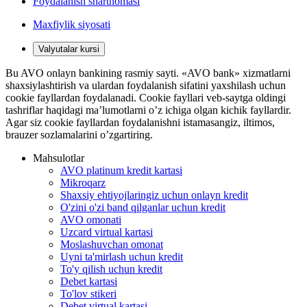
Foydalanish shartnomasi
Maxfiylik siyosati
Valyutalar kursi
Bu AVO onlayn bankining rasmiy sayti. «AVO bank» xizmatlarni
shaxsiylashtirish va ulardan foydalanish sifatini yaxshilash uchun
cookie fayllardan foydalanadi. Cookie fayllari veb-saytga oldingi
tashriflar haqidagi ma’lumotlarni o’z ichiga olgan kichik fayllardir.
Agar siz cookie fayllardan foydalanishni istamasangiz, iltimos,
brauzer sozlamalarini o’zgartiring.
Mahsulotlar
AVO platinum kredit kartasi
Mikroqarz
Shaxsiy ehtiyojlaringiz uchun onlayn kredit
O'zini o'zi band qilganlar uchun kredit
AVO omonati
Uzcard virtual kartasi
Moslashuvchan omonat
Uyni ta'mirlash uchun kredit
To'y qilish uchun kredit
Debet kartasi
To'lov stikeri
Debet virtual kartasi