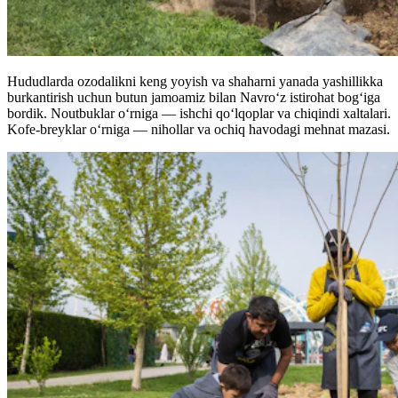
Hududlarda ozodalikni keng yoyish va shaharni yanada yashillikka
burkantirish uchun butun jamoamiz bilan Navro‘z istirohat bog‘iga
bordik. Noutbuklar o‘rniga — ishchi qo‘lqoplar va chiqindi xaltalari.
Kofe-breyklar o‘rniga — nihollar va ochiq havodagi mehnat mazasi.