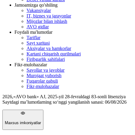
Jamoamizga qo'shiling
Vakansiyalar
IT, biznes va jarayonlar
Mijozlar bilan ishlash
AVO gidlar
Foydali ma'lumotlar
Tariflar
Sayt xaritasi
Aksiyalar va hamkorlar
Kartani chiqarish qurilmalari
Firibgarlik sahifalari
Fikr-mulohazalar
Savollar va javoblar
Murojaat yuborish
Fuqarolar qabuli
Fikr-mulohazalar
2026
,
«AVO bank» AJ, 2025-yil 28-fevraldagi 83-sonli litsenziya
Saytdagi ma’lumotlarning so‘nggi yangilanish sanasi:
06/08/2026
Maxsus imkoniyatlar