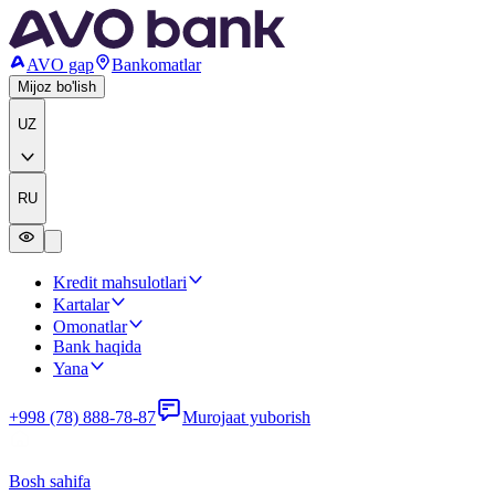
AVO gap
Bankomatlar
Mijoz bo'lish
UZ
RU
Kredit mahsulotlari
Kartalar
Omonatlar
Bank haqida
Yana
+998 (78) 888-78-87
Murojaat yuborish
Bosh sahifa