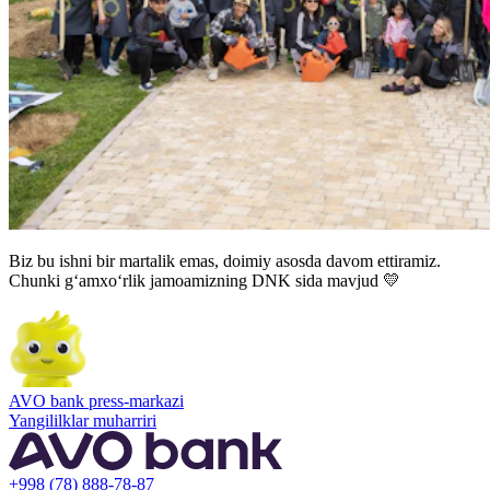
Biz bu ishni bir martalik emas, doimiy asosda davom ettiramiz.
Chunki g‘amxo‘rlik jamoamizning DNK sida mavjud 💛
AVO bank press-markazi
Yangililklar muharriri
+998 (78) 888-78-87