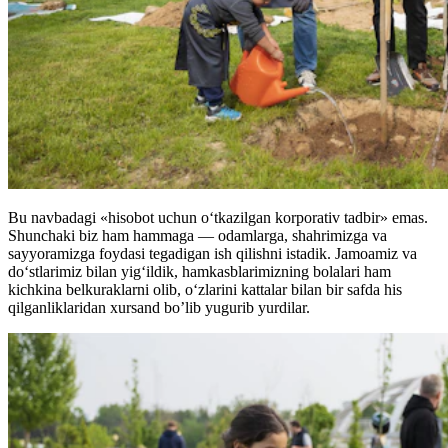
Bu navbadagi «hisobot uchun o‘tkazilgan korporativ tadbir» emas.
Shunchaki biz ham hammaga — odamlarga, shahrimizga va
sayyoramizga foydasi tegadigan ish qilishni istadik. Jamoamiz va
do‘stlarimiz bilan yig‘ildik, hamkasblarimizning bolalari ham
kichkina belkuraklarni olib, o‘zlarini kattalar bilan bir safda his
qilganliklaridan xursand bo’lib yugurib yurdilar.