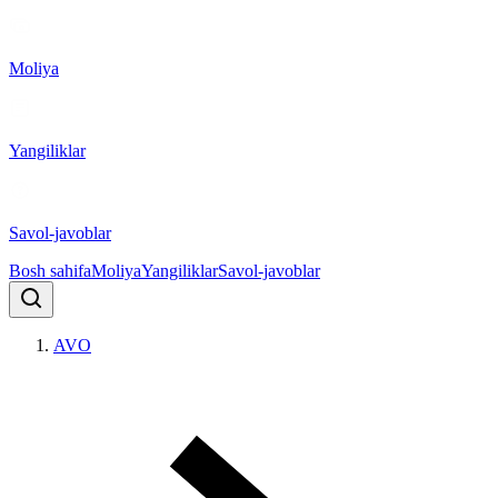
Moliya
Yangiliklar
Savol-javoblar
Bosh sahifa
Moliya
Yangiliklar
Savol-javoblar
AVO