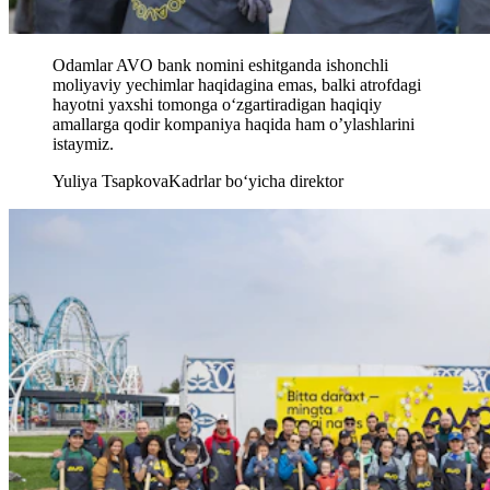
Odamlar AVO bank nomini eshitganda ishonchli
moliyaviy yechimlar haqidagina emas, balki atrofdagi
hayotni yaxshi tomonga o‘zgartiradigan haqiqiy
amallarga qodir kompaniya haqida ham o’ylashlarini
istaymiz.
Yuliya Tsapkova
Kadrlar bo‘yicha direktor