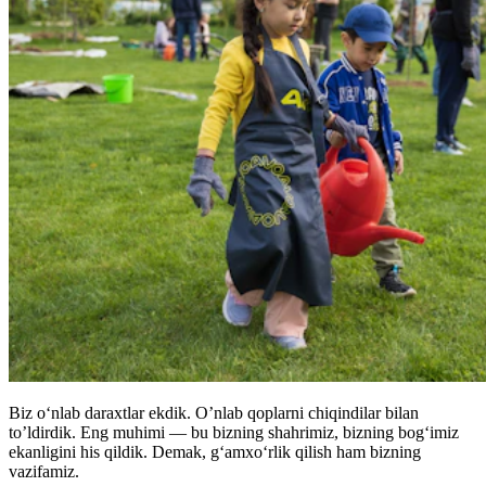
Biz o‘nlab daraxtlar ekdik. O’nlab qoplarni chiqindilar bilan
to’ldirdik. Eng muhimi — bu bizning shahrimiz, bizning bog‘imiz
ekanligini his qildik. Demak, g‘amxo‘rlik qilish ham bizning
vazifamiz.