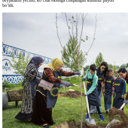
beyjiklarni yechib, ko’chat ekishga chiqadigan kunimiz paydo
bo’ldi.