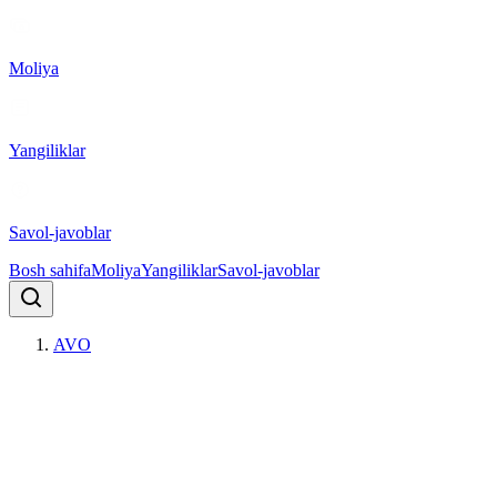
Moliya
Yangiliklar
Savol-javoblar
Bosh sahifa
Moliya
Yangiliklar
Savol-javoblar
AVO