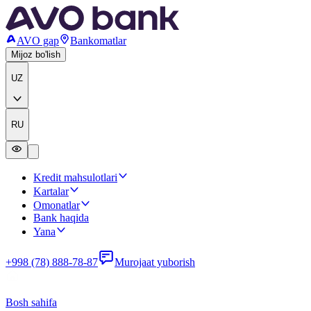
AVO gap
Bankomatlar
Mijoz bo'lish
UZ
RU
Kredit mahsulotlari
Kartalar
Omonatlar
Bank haqida
Yana
+998 (78) 888-78-87
Murojaat yuborish
Bosh sahifa