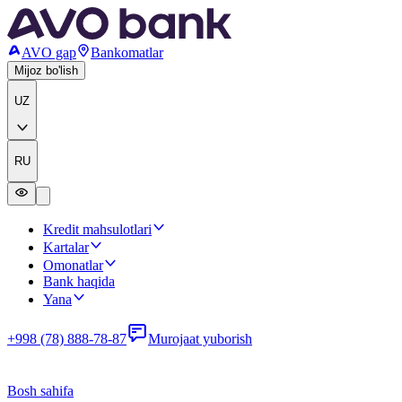
AVO gap
Bankomatlar
Mijoz bo'lish
UZ
RU
Kredit mahsulotlari
Kartalar
Omonatlar
Bank haqida
Yana
+998 (78) 888-78-87
Murojaat yuborish
Bosh sahifa