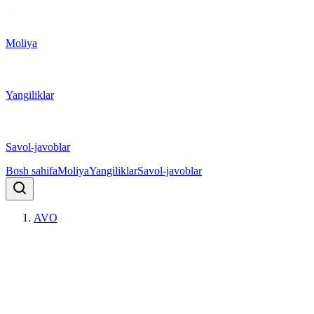
Moliya
Yangiliklar
Savol-javoblar
Bosh sahifa
Moliya
Yangiliklar
Savol-javoblar
AVO