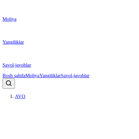
Moliya
Yangiliklar
Savol-javoblar
Bosh sahifa
Moliya
Yangiliklar
Savol-javoblar
AVO