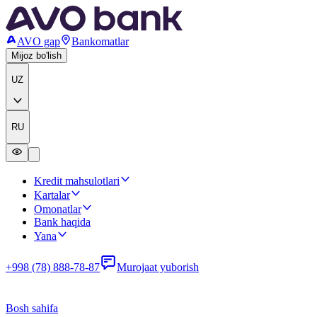
AVO gap
Bankomatlar
Mijoz bo'lish
UZ
RU
Kredit mahsulotlari
Kartalar
Omonatlar
Bank haqida
Yana
+998 (78) 888-78-87
Murojaat yuborish
Bosh sahifa