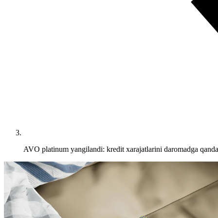
AVO platinum yangilandi: kredit xarajatlarini daromadga qand