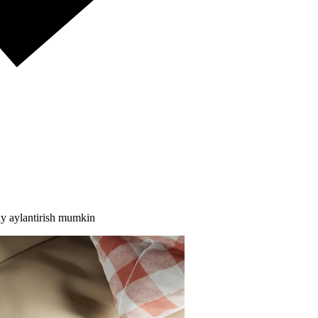
ay aylantirish mumkin