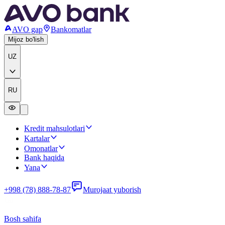
AVO gap
Bankomatlar
Mijoz bo'lish
UZ
RU
Kredit mahsulotlari
Kartalar
Omonatlar
Bank haqida
Yana
+998 (78) 888-78-87
Murojaat yuborish
Bosh sahifa