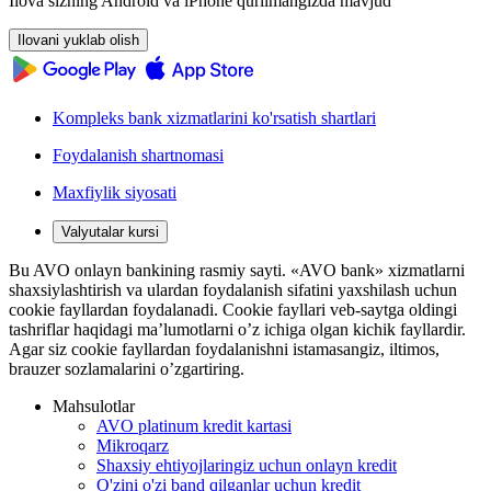
Ilova sizning Android va iPhone qurilmangizda mavjud
Ilovani yuklab olish
Kompleks bank xizmatlarini ko'rsatish shartlari
Foydalanish shartnomasi
Maxfiylik siyosati
Valyutalar kursi
Bu AVO onlayn bankining rasmiy sayti. «AVO bank» xizmatlarni
shaxsiylashtirish va ulardan foydalanish sifatini yaxshilash uchun
cookie fayllardan foydalanadi. Cookie fayllari veb-saytga oldingi
tashriflar haqidagi ma’lumotlarni o’z ichiga olgan kichik fayllardir.
Agar siz cookie fayllardan foydalanishni istamasangiz, iltimos,
brauzer sozlamalarini o’zgartiring.
Mahsulotlar
AVO platinum kredit kartasi
Mikroqarz
Shaxsiy ehtiyojlaringiz uchun onlayn kredit
O'zini o'zi band qilganlar uchun kredit