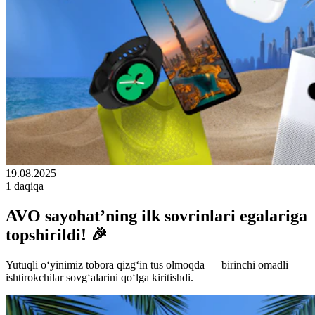
19.08.2025
1 daqiqa
AVO sayohat’ning ilk sovrinlari egalariga
topshirildi! 🎉
Yutuqli o‘yinimiz tobora qizg‘in tus olmoqda — birinchi omadli
ishtirokchilar sovg‘alarini qo‘lga kiritishdi.