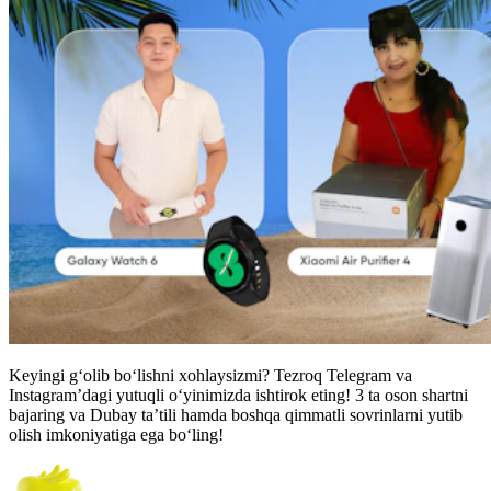
Keyingi g‘olib bo‘lishni xohlaysizmi? Tezroq Telegram va
Instagram’dagi yutuqli o‘yinimizda ishtirok eting! 3 ta oson shartni
bajaring va Dubay ta’tili hamda boshqa qimmatli sovrinlarni yutib
olish imkoniyatiga ega bo‘ling!