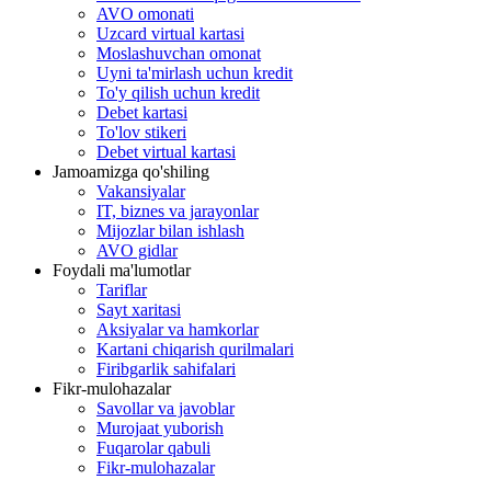
AVO omonati
Uzcard virtual kartasi
Moslashuvchan omonat
Uyni ta'mirlash uchun kredit
To'y qilish uchun kredit
Debet kartasi
To'lov stikeri
Debet virtual kartasi
Jamoamizga qo'shiling
Vakansiyalar
IT, biznes va jarayonlar
Mijozlar bilan ishlash
AVO gidlar
Foydali ma'lumotlar
Tariflar
Sayt xaritasi
Aksiyalar va hamkorlar
Kartani chiqarish qurilmalari
Firibgarlik sahifalari
Fikr-mulohazalar
Savollar va javoblar
Murojaat yuborish
Fuqarolar qabuli
Fikr-mulohazalar