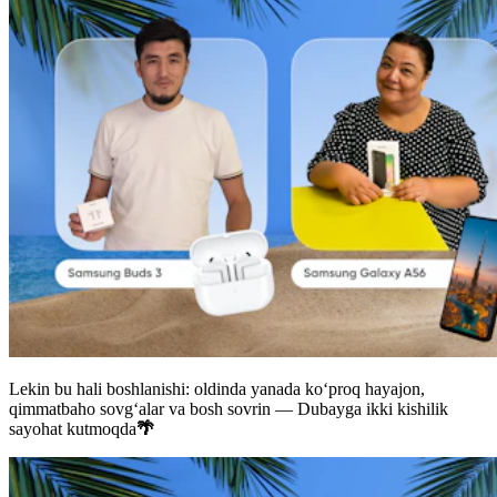
Lekin bu hali boshlanishi: oldinda yanada ko‘proq hayajon,
qimmatbaho sovg‘alar va bosh sovrin — Dubayga ikki kishilik
sayohat kutmoqda
🌴