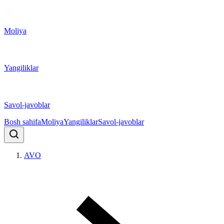
Moliya
Yangiliklar
Savol-javoblar
Bosh sahifa
Moliya
Yangiliklar
Savol-javoblar
AVO