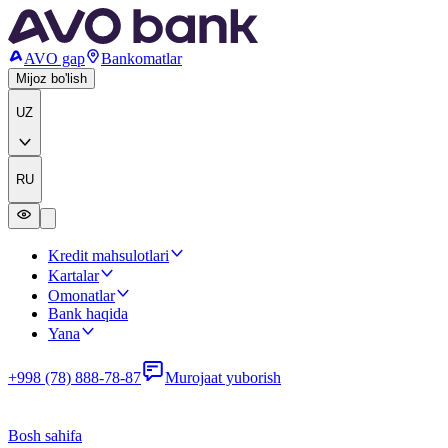
AVO gap
Bankomatlar
Mijoz bo'lish
UZ
RU
Kredit mahsulotlari
Kartalar
Omonatlar
Bank haqida
Yana
+998 (78) 888-78-87
Murojaat yuborish
Bosh sahifa