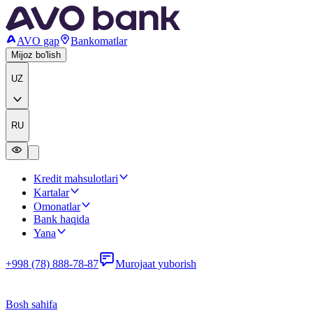
AVO gap
Bankomatlar
Mijoz bo'lish
UZ
RU
Kredit mahsulotlari
Kartalar
Omonatlar
Bank haqida
Yana
+998 (78) 888-78-87
Murojaat yuborish
Bosh sahifa