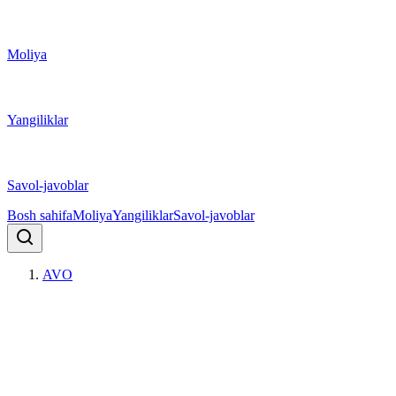
Moliya
Yangiliklar
Savol-javoblar
Bosh sahifa
Moliya
Yangiliklar
Savol-javoblar
AVO