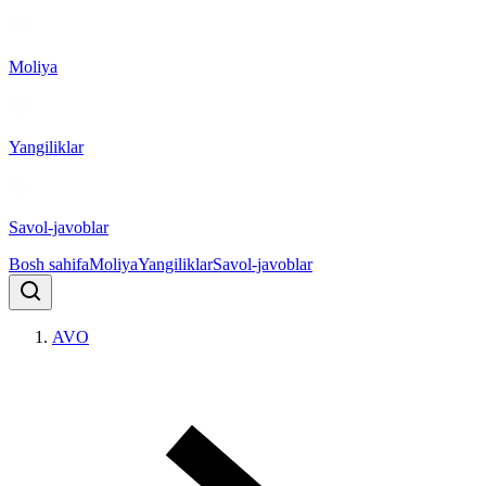
Moliya
Yangiliklar
Savol-javoblar
Bosh sahifa
Moliya
Yangiliklar
Savol-javoblar
AVO