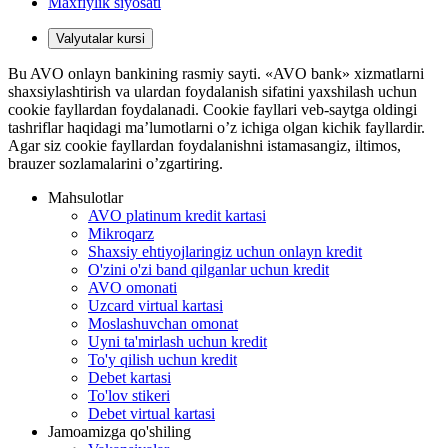
Maxfiylik siyosati
Valyutalar kursi
Bu AVO onlayn bankining rasmiy sayti. «AVO bank» xizmatlarni
shaxsiylashtirish va ulardan foydalanish sifatini yaxshilash uchun
cookie fayllardan foydalanadi. Cookie fayllari veb-saytga oldingi
tashriflar haqidagi ma’lumotlarni o’z ichiga olgan kichik fayllardir.
Agar siz cookie fayllardan foydalanishni istamasangiz, iltimos,
brauzer sozlamalarini o’zgartiring.
Mahsulotlar
AVO platinum kredit kartasi
Mikroqarz
Shaxsiy ehtiyojlaringiz uchun onlayn kredit
O'zini o'zi band qilganlar uchun kredit
AVO omonati
Uzcard virtual kartasi
Moslashuvchan omonat
Uyni ta'mirlash uchun kredit
To'y qilish uchun kredit
Debet kartasi
To'lov stikeri
Debet virtual kartasi
Jamoamizga qo'shiling