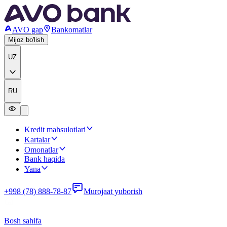
AVO gap
Bankomatlar
Mijoz bo'lish
UZ
RU
Kredit mahsulotlari
Kartalar
Omonatlar
Bank haqida
Yana
+998 (78) 888-78-87
Murojaat yuborish
Bosh sahifa