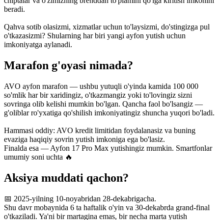
chiptalar va o'zimizning brenddan to'plamini qo'lga kiritish imkonini
beradi.
Qahva sotib olasizmi, xizmatlar uchun to'laysizmi, do'stingizga pul
o'tkazasizmi? Shularning har biri yangi ayfon yutish uchun
imkoniyatga aylanadi.
Marafon g'oyasi nimada?
AVO ayfon marafon — ushbu yutuqli o'yinda kamida 100 000
so'mlik har bir xaridingiz, o'tkazmangiz yoki to'lovingiz sizni
sovringa olib kelishi mumkin bo'lgan. Qancha faol bo'lsangiz —
g'oliblar ro'yxatiga qo'shilish imkoniyatingiz shuncha yuqori bo'ladi.
Hammasi oddiy: AVO kredit limitidan foydalanasiz va buning
evaziga haqiqiy sovrin yutish imkoniga ega bo'lasiz.
Finalda esa — Ayfon 17 Pro Max yutishingiz mumkin. Smartfonlar
umumiy soni uchta 🔥
Aksiya muddati qachon?
📅 2025-yilning 10-noyabridan 28-dekabrigacha.
Shu davr mobaynida 6 ta haftalik o'yin va 30-dekabrda grand-final
o'tkaziladi. Ya'ni bir martagina emas, bir necha marta yutish