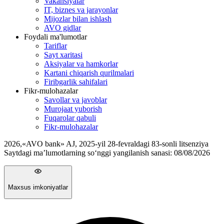
Vakansiyalar
IT, biznes va jarayonlar
Mijozlar bilan ishlash
AVO gidlar
Foydali ma'lumotlar
Tariflar
Sayt xaritasi
Aksiyalar va hamkorlar
Kartani chiqarish qurilmalari
Firibgarlik sahifalari
Fikr-mulohazalar
Savollar va javoblar
Murojaat yuborish
Fuqarolar qabuli
Fikr-mulohazalar
2026
,
«AVO bank» AJ, 2025-yil 28-fevraldagi 83-sonli litsenziya
Saytdagi ma’lumotlarning so‘nggi yangilanish sanasi:
08/08/2026
Maxsus imkoniyatlar