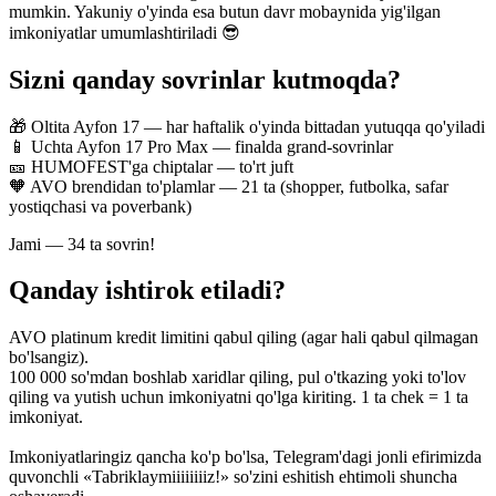
mumkin. Yakuniy o'yinda esa butun davr mobaynida yig'ilgan
imkoniyatlar umumlashtiriladi 😎
Sizni qanday sovrinlar kutmoqda?
🎁 Oltita Ayfon 17 — har haftalik o'yinda bittadan yutuqqa qo'yiladi
📱 Uchta Ayfon 17 Pro Max — finalda grand-sovrinlar
🎫 HUMOFEST'ga chiptalar — to'rt juft
🧡 AVO brendidan to'plamlar — 21 ta (shopper, futbolka, safar
yostiqchasi va poverbank)
Jami — 34 ta sovrin!
Qanday ishtirok etiladi?
AVO platinum kredit limitini qabul qiling (agar hali qabul qilmagan
bo'lsangiz).
100 000 so'mdan boshlab xaridlar qiling, pul o'tkazing yoki to'lov
qiling va yutish uchun imkoniyatni qo'lga kiriting. 1 ta chek = 1 ta
imkoniyat.
Imkoniyatlaringiz qancha ko'p bo'lsa, Telegram'dagi jonli efirimizda
quvonchli «Tabriklaymiiiiiiiiz!» so'zini eshitish ehtimoli shuncha