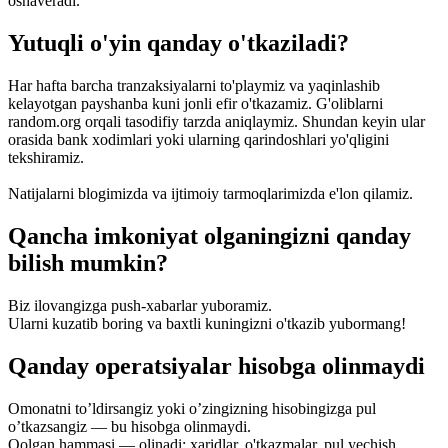
oshaveradi.
Yutuqli o'yin qanday o'tkaziladi?
Har hafta barcha tranzaksiyalarni to'playmiz va yaqinlashib
kelayotgan payshanba kuni jonli efir o'tkazamiz. G'oliblarni
random.org orqali tasodifiy tarzda aniqlaymiz. Shundan keyin ular
orasida bank xodimlari yoki ularning qarindoshlari yo'qligini
tekshiramiz.
Natijalarni blogimizda va ijtimoiy tarmoqlarimizda e'lon qilamiz.
Qancha imkoniyat olganingizni qanday
bilish mumkin?
Biz ilovangizga push-xabarlar yuboramiz.
Ularni kuzatib boring va baxtli kuningizni o'tkazib yubormang!
Qanday operatsiyalar hisobga olinmaydi
Omonatni to’ldirsangiz yoki o’zingizning hisobingizga pul
o’tkazsangiz — bu hisobga olinmaydi.
Qolgan hammasi — olinadi: xaridlar, o'tkazmalar, pul yechish,