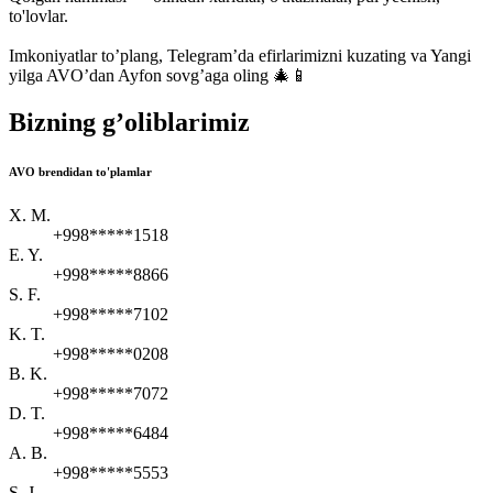
to'lovlar.
Imkoniyatlar to’plang, Telegram’da efirlarimizni kuzating va Yangi
yilga AVO’dan Ayfon sovg’aga oling 🎄📱
Bizning g’oliblarimiz
AVO brendidan to'plamlar
X. M.
+998*****1518
E. Y.
+998*****8866
S. F.
+998*****7102
K. T.
+998*****0208
B. K.
+998*****7072
D. T.
+998*****6484
A. B.
+998*****5553
S. J.