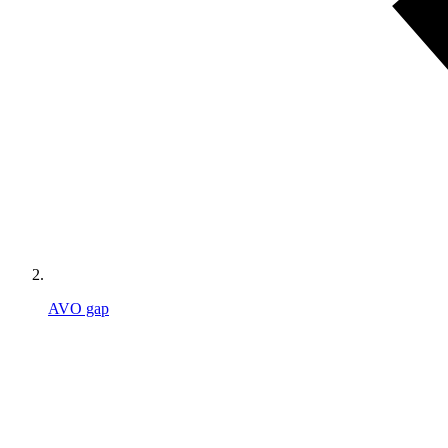
AVO gap