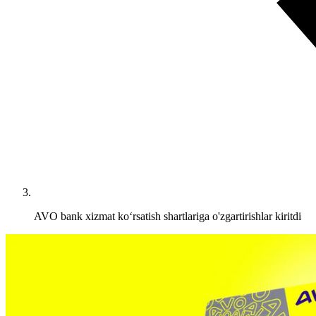
AVO bank xizmat ko‘rsatish shartlariga o'zgartirishlar kiritdi