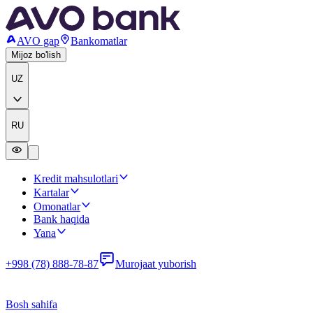
AVO gap
Bankomatlar
Mijoz bo'lish
UZ
RU
Kredit mahsulotlari
Kartalar
Omonatlar
Bank haqida
Yana
+998 (78) 888-78-87
Murojaat yuborish
Bosh sahifa