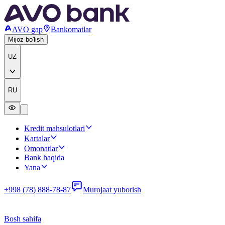
AVO gap
Bankomatlar
Mijoz bo'lish
UZ
RU
Kredit mahsulotlari
Kartalar
Omonatlar
Bank haqida
Yana
+998 (78) 888-78-87
Murojaat yuborish
Bosh sahifa