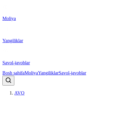
Moliya
Yangiliklar
Savol-javoblar
Bosh sahifa
Moliya
Yangiliklar
Savol-javoblar
AVO