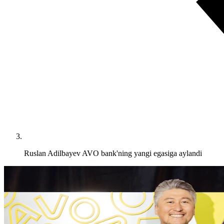
Ruslan Adilbayev AVO bank'ning yangi egasiga aylandi