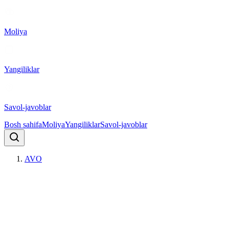
Moliya
Yangiliklar
Savol-javoblar
Bosh sahifa
Moliya
Yangiliklar
Savol-javoblar
AVO