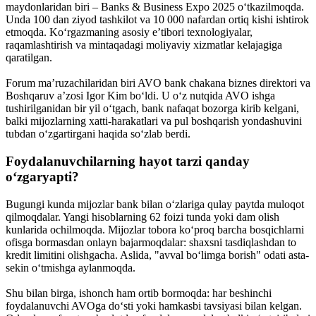
maydonlaridan biri – Banks & Business Expo 2025 o‘tkazilmoqda.
Unda 100 dan ziyod tashkilot va 10 000 nafardan ortiq kishi ishtirok
etmoqda. Ko‘rgazmaning asosiy e’tibori texnologiyalar,
raqamlashtirish va mintaqadagi moliyaviy xizmatlar kelajagiga
qaratilgan.
Forum ma’ruzachilaridan biri AVO bank chakana biznes direktori va
Boshqaruv a’zosi Igor Kim bo‘ldi. U o‘z nutqida AVO ishga
tushirilganidan bir yil o‘tgach, bank nafaqat bozorga kirib kelgani,
balki mijozlarning xatti-harakatlari va pul boshqarish yondashuvini
tubdan o‘zgartirgani haqida so‘zlab berdi.
Foydalanuvchilarning hayot tarzi qanday
o‘zgaryapti?
Bugungi kunda mijozlar bank bilan o‘zlariga qulay paytda muloqot
qilmoqdalar. Yangi hisoblarning 62 foizi tunda yoki dam olish
kunlarida ochilmoqda. Mijozlar tobora ko‘proq barcha bosqichlarni
ofisga bormasdan onlayn bajarmoqdalar: shaxsni tasdiqlashdan to
kredit limitini olishgacha. Aslida, "avval bo‘limga borish" odati asta-
sekin o‘tmishga aylanmoqda.
Shu bilan birga, ishonch ham ortib bormoqda: har beshinchi
foydalanuvchi AVOga do‘sti yoki hamkasbi tavsiyasi bilan kelgan.