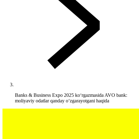
Banks & Business Expo 2025 ko‘rgazmasida AVO bank:
moliyaviy odatlar qanday o‘zgarayotgani haqida