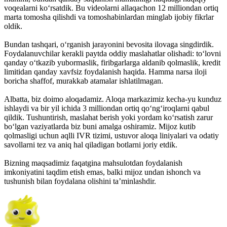
voqealarni ko‘rsatdik. Bu videolarni allaqachon 12 milliondan ortiq
marta tomosha qilishdi va tomoshabinlardan minglab ijobiy fikrlar
oldik.
Bundan tashqari, o‘rganish jarayonini bevosita ilovaga singdirdik.
Foydalanuvchilar kerakli paytda oddiy maslahatlar olishadi: to‘lovni
qanday o‘tkazib yubormaslik, firibgarlarga aldanib qolmaslik, kredit
limitidan qanday xavfsiz foydalanish haqida. Hamma narsa iloji
boricha shaffof, murakkab atamalar ishlatilmagan.
Albatta, biz doimo aloqadamiz. Aloqa markazimiz kecha-yu kunduz
ishlaydi va bir yil ichida 3 milliondan ortiq qo‘ng‘iroqlarni qabul
qildik. Tushuntirish, maslahat berish yoki yordam ko‘rsatish zarur
bo‘lgan vaziyatlarda biz buni amalga oshiramiz. Mijoz kutib
qolmasligi uchun aqlli IVR tizimi, ustuvor aloqa liniyalari va odatiy
savollarni tez va aniq hal qiladigan botlarni joriy etdik.
Bizning maqsadimiz faqatgina mahsulotdan foydalanish
imkoniyatini taqdim etish emas, balki mijoz undan ishonch va
tushunish bilan foydalana olishini ta’minlashdir.