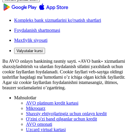
Kompleks bank xizmatlarini ko'rsatish shartlari
Foydalanish shartnomasi
Maxfiylik siyosati
Valyutalar kursi
Bu AVO onlayn bankining rasmiy sayti. «AVO bank» xizmatlarni
shaxsiylashtirish va ulardan foydalanish sifatini yaxshilash uchun
cookie fayllardan foydalanadi. Cookie fayllari veb-saytga oldingi
tashriflar haqidagi ma’lumotlarni o’z ichiga olgan kichik fayllardir.
Agar siz cookie fayllardan foydalanishni istamasangiz, iltimos,
brauzer sozlamalarini o’zgartiring.
Mahsulotlar
AVO platinum kredit kartasi
Mikroqarz
Shaxsiy ehtiyojlaringiz uchun onlayn kredit
O'zini o'zi band qilganlar uchun kredit
AVO omonati
Uzcard virtual kartasi