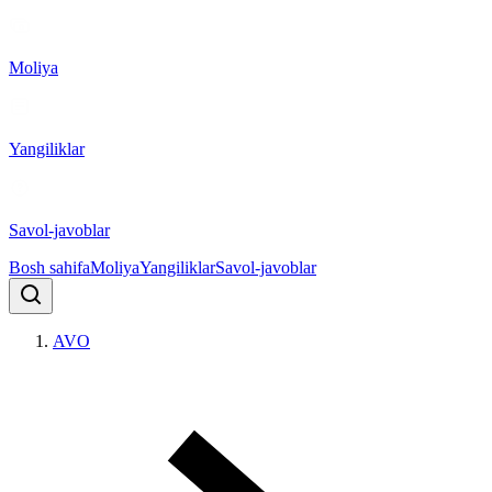
Moliya
Yangiliklar
Savol-javoblar
Bosh sahifa
Moliya
Yangiliklar
Savol-javoblar
AVO