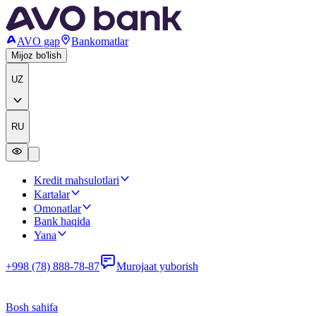
AVO gap
Bankomatlar
Mijoz bo'lish
UZ
RU
Kredit mahsulotlari
Kartalar
Omonatlar
Bank haqida
Yana
+998 (78) 888-78-87
Murojaat yuborish
Bosh sahifa