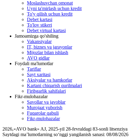
Moslashuvchan omonat
Uyni ta'mirlash uchun kredit
To'y qilish uchun kredit
Debet kartasi
To'lov stikeri
Debet virtual kartasi
Jamoamizga qo'shiling
Vakansiyalar
IT, biznes va jarayonlar
Mijozlar bilan ishlash
AVO gidlar
Foydali ma'lumotlar
Tariflar
Sayt xaritasi
Aksiyalar va hamkorlar
Kartani chiqarish qurilmalari
Firibgarlik sahifalari
Fikr-mulohazalar
Savollar va javoblar
Murojaat yuborish
Fuqarolar qabuli
Fikr-mulohazalar
2026
,
«AVO bank» AJ, 2025-yil 28-fevraldagi 83-sonli litsenziya
Saytdagi ma’lumotlarning so‘nggi yangilanish sanasi:
08/08/2026