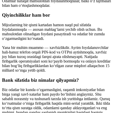
Odamlar nafaqat mahsulotdan foydalanmoqdalar, balki o‘z tajribalari
bilan ham o‘rtoqlashmoqdalar.
Qiyinchiliklar ham bor
Mijozlarning bir qismi kartadan hamon naqd pul sifatida
foydalanmoqda — asosan mablag‘larni yechib olish uchun. Bu
mahsulotdan olinadigan foydani pasaytiradi va odatlar bir zumda
o‘zgarmasligini ko‘rsatadi.
Yana bir muhim muammo — xavfsizlikdir. Ayrim foydalanuvchilar
hali-hanuz telefon orqali PIN-kod va OTPni aytishmoqda, xavfsiz
joy bilan tuzoq orasidagi farqni ajrata olishmayapti. Natijada
firibgarlik operatsiyalari soni ko‘payib bormoqda va onlayn kreditlar
bilan bog‘liq firibgarliklardan ko‘rilgan zarar miqdori allaqachon 15
milliard so‘mga yetib qoldi.
Bank sifatida biz nimalar qilyapmiz?
Biz odatlar bir kunda o‘zgarmasligini, raqamli imkoniyatlar bilan
birga yangi xavf-xatarlar ham paydo bo‘lishini anglaymiz. Shu
sababli norasmiy va tushunarli tarzda ish yuritishga intilamiz. Quruq
ko‘rsatmalar o‘rniga firibgarlik haqida mini-serial yaratdik. Ikki tilda
to‘rtta qism suratga oldik, odamlarni qanday aldayotganlari va eng
muhimi, bundan qanday saqlanish mumkinligi haqidagi haqiqiy