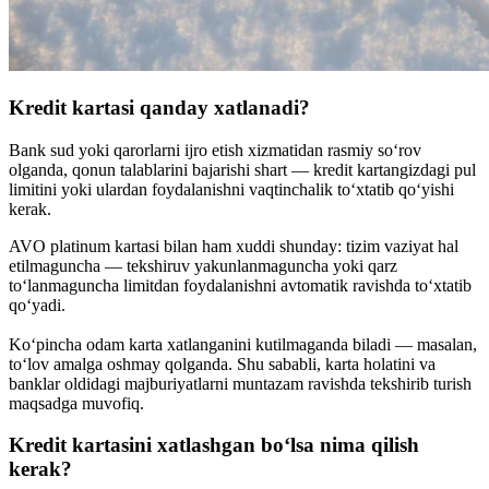
Kredit kartasi qanday xatlanadi?
Bank sud yoki qarorlarni ijro etish xizmatidan rasmiy so‘rov
olganda, qonun talablarini bajarishi shart — kredit kartangizdagi pul
limitini yoki ulardan foydalanishni vaqtinchalik to‘xtatib qo‘yishi
kerak.
AVO platinum kartasi bilan ham xuddi shunday: tizim vaziyat hal
etilmaguncha — tekshiruv yakunlanmaguncha yoki qarz
to‘lanmaguncha limitdan foydalanishni avtomatik ravishda to‘xtatib
qo‘yadi.
Ko‘pincha odam karta xatlanganini kutilmaganda biladi — masalan,
to‘lov amalga oshmay qolganda. Shu sababli, karta holatini va
banklar oldidagi majburiyatlarni muntazam ravishda tekshirib turish
maqsadga muvofiq.
Kredit kartasini xatlashgan bo‘lsa nima qilish
kerak?