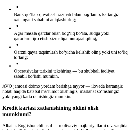
Bank qo‘llab-quvatlash xizmati bilan bog‘lanib, kartangiz
xatlangani sababini aniqlashtiring;
Agar masala qarzlar bilan bog‘liq bo‘lsa, sudga yoki
qarorlarni ijro etish xizmatiga murojaat qiling;
Qarzni qayta taqsimlash bo‘yicha kelishib oling yoki uni to‘liq
to‘lang;
Operatsiyalar tarixini tekshiring — bu shubhali faoliyat
sababli bo‘lishi mumkin.
AVO jamoasi doimo yordam berishga tayyor — ilovada kartangiz
holati haqida batafsil ma’lumot olishingiz, maslahat so‘rashingiz
yoki yangi karta ochishingiz mumkin.
Kredit kartasi xatlanishining oldini olish
mumkinmi?
Albatta. Eng ishonchli usul — moliyaviy majburiyatlarni o‘z vaqtida