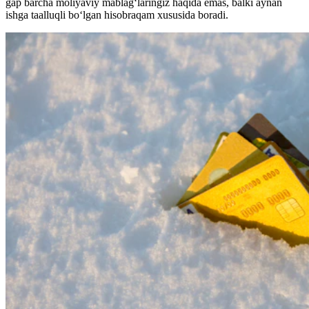
gap barcha moliyaviy mablag‘laringiz haqida emas, balki aynan
ishga taalluqli bo‘lgan hisobraqam xususida boradi.