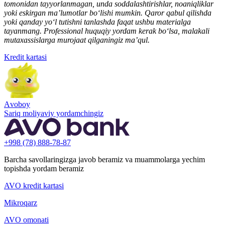
tomonidan tayyorlanmagan, unda soddalashtirishlar, noaniqliklar
yoki eskirgan ma’lumotlar bo‘lishi mumkin. Qaror qabul qilishda
yoki qanday yo‘l tutishni tanlashda faqat ushbu materialga
tayanmang. Professional huquqiy yordam kerak bo‘lsa, malakali
mutaxassislarga murojaat qilganingiz ma’qul.
Kredit kartasi
Аvoboy
Sariq moliyaviy yordamchingiz
+998 (78) 888-78-87
Barcha savollaringizga javob beramiz va muammolarga yechim
topishda yordam beramiz
AVO kredit kartasi
Mikroqarz
AVO omonati