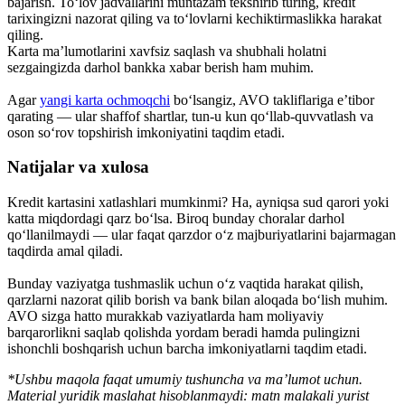
bajarish. To‘lov jadvallarini muntazam tekshirib turing, kredit
tarixingizni nazorat qiling va to‘lovlarni kechiktirmaslikka harakat
qiling.
Karta ma’lumotlarini xavfsiz saqlash va shubhali holatni
sezgaingizda darhol bankka xabar berish ham muhim.
Agar
yangi karta ochmoqchi
bo‘lsangiz, AVO takliflariga e’tibor
qarating — ular shaffof shartlar, tun-u kun qo‘llab-quvvatlash va
oson so‘rov topshirish imkoniyatini taqdim etadi.
Natijalar va xulosa
Kredit kartasini xatlashlari mumkinmi? Ha, ayniqsa sud qarori yoki
katta miqdordagi qarz bo‘lsa. Biroq bunday choralar darhol
qo‘llanilmaydi — ular faqat qarzdor o‘z majburiyatlarini bajarmagan
taqdirda amal qiladi.
Bunday vaziyatga tushmaslik uchun o‘z vaqtida harakat qilish,
qarzlarni nazorat qilib borish va bank bilan aloqada bo‘lish muhim.
AVO sizga hatto murakkab vaziyatlarda ham moliyaviy
barqarorlikni saqlab qolishda yordam beradi hamda pulingizni
ishonchli boshqarish uchun barcha imkoniyatlarni taqdim etadi.
*Ushbu maqola faqat umumiy tushuncha va ma’lumot uchun.
Material yuridik maslahat hisoblanmaydi: matn malakali yurist