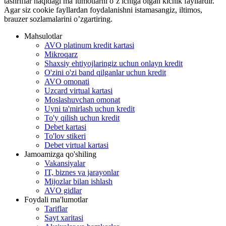
tashriflar haqidagi ma’lumotlarni o’z ichiga olgan kichik fayllardir.
Agar siz cookie fayllardan foydalanishni istamasangiz, iltimos,
brauzer sozlamalarini o’zgartiring.
Mahsulotlar
AVO platinum kredit kartasi
Mikroqarz
Shaxsiy ehtiyojlaringiz uchun onlayn kredit
O'zini o'zi band qilganlar uchun kredit
AVO omonati
Uzcard virtual kartasi
Moslashuvchan omonat
Uyni ta'mirlash uchun kredit
To'y qilish uchun kredit
Debet kartasi
To'lov stikeri
Debet virtual kartasi
Jamoamizga qo'shiling
Vakansiyalar
IT, biznes va jarayonlar
Mijozlar bilan ishlash
AVO gidlar
Foydali ma'lumotlar
Tariflar
Sayt xaritasi