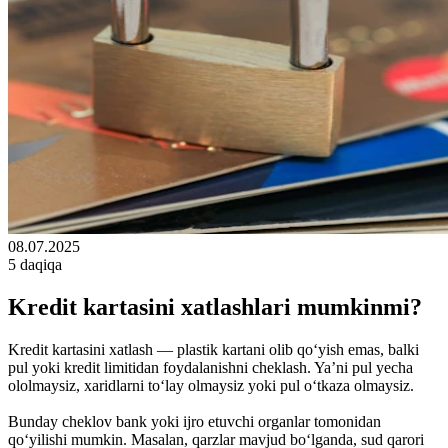
08.07.2025
5 daqiqa
Kredit kartasini xatlashlari mumkinmi?
Kredit kartasini xatlash — plastik kartani olib qo‘yish emas, balki
pul yoki kredit limitidan foydalanishni cheklash. Ya’ni pul yecha
ololmaysiz, xaridlarni to‘lay olmaysiz yoki pul o‘tkaza olmaysiz.
Bunday cheklov bank yoki ijro etuvchi organlar tomonidan
qo‘yilishi mumkin. Masalan, qarzlar mavjud bo‘lganda, sud qarori