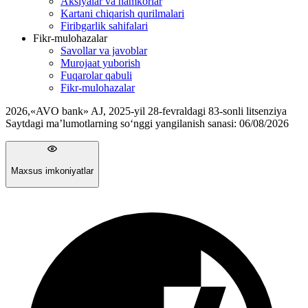
Aksiyalar va hamkorlar
Kartani chiqarish qurilmalari
Firibgarlik sahifalari
Fikr-mulohazalar
Savollar va javoblar
Murojaat yuborish
Fuqarolar qabuli
Fikr-mulohazalar
2026
,
«AVO bank» AJ, 2025-yil 28-fevraldagi 83-sonli litsenziya
Saytdagi ma’lumotlarning so‘nggi yangilanish sanasi:
06/08/2026
Maxsus imkoniyatlar