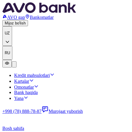
AVO gap
Bankomatlar
Mijoz bo'lish
UZ
RU
Kredit mahsulotlari
Kartalar
Omonatlar
Bank haqida
Yana
+998 (78) 888-78-87
Murojaat yuborish
Bosh sahifa