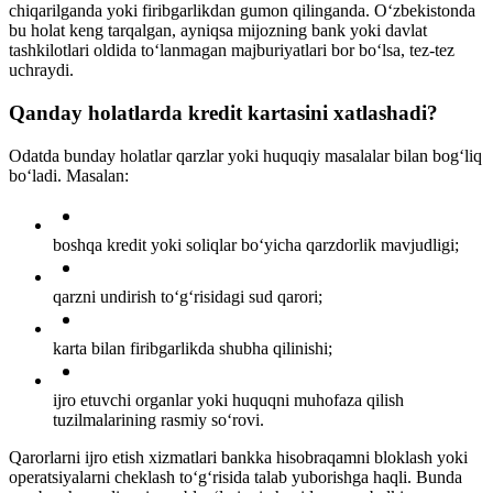
chiqarilganda yoki firibgarlikdan gumon qilinganda. O‘zbekistonda
bu holat keng tarqalgan, ayniqsa mijozning bank yoki davlat
tashkilotlari oldida to‘lanmagan majburiyatlari bor bo‘lsa, tez-tez
uchraydi.
Qanday holatlarda kredit kartasini xatlashadi?
Odatda bunday holatlar qarzlar yoki huquqiy masalalar bilan bog‘liq
bo‘ladi. Masalan:
boshqa kredit yoki soliqlar bo‘yicha qarzdorlik mavjudligi;
qarzni undirish to‘g‘risidagi sud qarori;
karta bilan firibgarlikda shubha qilinishi;
ijro etuvchi organlar yoki huquqni muhofaza qilish
tuzilmalarining rasmiy so‘rovi.
Qarorlarni ijro etish xizmatlari bankka hisobraqamni bloklash yoki
operatsiyalarni cheklash to‘g‘risida talab yuborishga haqli. Bunda