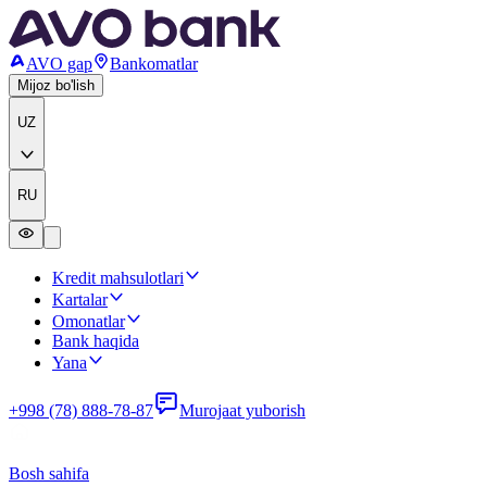
AVO gap
Bankomatlar
Mijoz bo'lish
UZ
RU
Kredit mahsulotlari
Kartalar
Omonatlar
Bank haqida
Yana
+998 (78) 888-78-87
Murojaat yuborish
Bosh sahifa