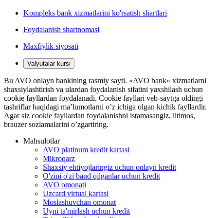
Kompleks bank xizmatlarini ko'rsatish shartlari
Foydalanish shartnomasi
Maxfiylik siyosati
Valyutalar kursi
Bu AVO onlayn bankining rasmiy sayti. «AVO bank» xizmatlarni
shaxsiylashtirish va ulardan foydalanish sifatini yaxshilash uchun
cookie fayllardan foydalanadi. Cookie fayllari veb-saytga oldingi
tashriflar haqidagi ma’lumotlarni o’z ichiga olgan kichik fayllardir.
Agar siz cookie fayllardan foydalanishni istamasangiz, iltimos,
brauzer sozlamalarini o’zgartiring.
Mahsulotlar
AVO platinum kredit kartasi
Mikroqarz
Shaxsiy ehtiyojlaringiz uchun onlayn kredit
O'zini o'zi band qilganlar uchun kredit
AVO omonati
Uzcard virtual kartasi
Moslashuvchan omonat
Uyni ta'mirlash uchun kredit