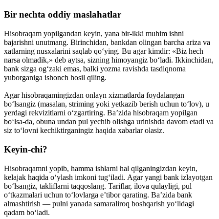
Bir nechta oddiy maslahatlar
Hisobraqam yopilgandan keyin, yana bir-ikki muhim ishni
bajarishni unutmang. Birinchidan, bankdan olingan barcha ariza va
xatlarning nusxalarini saqlab qo‘ying. Bu agar kimdir: «Biz hech
narsa olmadik,» deb aytsa, sizning himoyangiz bo‘ladi. Ikkinchidan,
bank sizga og‘zaki emas, balki yozma ravishda tasdiqnoma
yuborganiga ishonch hosil qiling.
Agar hisobraqamingizdan onlayn xizmatlarda foydalangan
bo‘lsangiz (masalan, striming yoki yetkazib berish uchun to‘lov), u
yerdagi rekvizitlarni o‘zgartiring. Ba’zida hisobraqam yopilgan
bo‘lsa-da, obuna undan pul yechib olishga urinishda davom etadi va
siz to‘lovni kechiktirganingiz haqida xabarlar olasiz.
Keyin-chi?
Hisobraqamni yopib, hamma ishlarni hal qilganingizdan keyin,
kelajak haqida o‘ylash imkoni tug‘iladi. Agar yangi bank izlayotgan
bo‘lsangiz, takliflarni taqqoslang. Tariflar, ilova qulayligi, pul
o‘tkazmalari uchun to‘lovlarga e’tibor qarating. Ba’zida bank
almashtirish — pulni yanada samaraliroq boshqarish yo‘lidagi
qadam bo‘ladi.