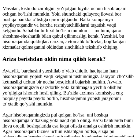
Masalan, kishi dolzarbligini yo‘qotgan loyiha uchun hisobraqam
ochgan bo‘lishi mumkin. Yoki shunchaki qulayroq ilovasi bor
boshqa bankka o‘tishga qaror qilgandir. Balki kompaniya
yopilayotgandir va barcha rasmiyatchiliklarni tugatish vaqti
kelgandir. Sabablar turli xil bo‘lishi mumkin — muhimi, qaror
shoshma-shosharlik bilan qabul qilinmasligi kerak. Yaxshisi, bu
hisobraqamda qoldiqlar: qarzlar, avtomatik to‘lovlar, bog‘langan
xizmatlar qolmaganini oldindan sinchiklab tekshirib chiqing.
Ariza berishdan oldin nima qilish kerak?
Aytaylik, barchasini yaxshilab o‘ylab chiqib, haqiqatan ham
hisobraqamni yopish vaqti kelganini tushundingiz. Jarayon cho‘zilib
ketmasligi uchun bir necha bosqichni bajarish muhim. Avvalo,
hisobraqamingizda qarzdorlik yoki kutilmagan yechib olishlar
yo‘qligiga ishonch hosil qiling. Ba’zida arzimas komissiya eng
noqulay paytda paydo bo‘lib, hisobraqamni yopish jarayonini
to‘xtatib qo‘yishi mumkin.
Agar hisobraqamingizda pul qolgan bo‘lsa, uni boshqa
hisobraqamga o‘tkazing yoki naqd qilib oling. Ba’zi banklarda buni
ilova orqali, boshqalarida esa faqat ofisda amalga oshirish mumkin.
Agar hisobraqam biznes uchun ishlatilgan bo‘lsa, sizga pul
o‘tkazadigan barcha shaxslarni: mijozlar, hamkorlar, ta’minotchilarni