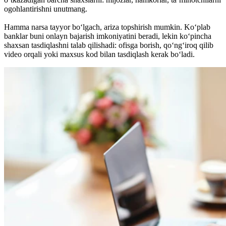
ogohlantirishni unutmang.
Hamma narsa tayyor bo‘lgach, ariza topshirish mumkin. Ko‘plab
banklar buni onlayn bajarish imkoniyatini beradi, lekin ko‘pincha
shaxsan tasdiqlashni talab qilishadi: ofisga borish, qo‘ng‘iroq qilib
video orqali yoki maxsus kod bilan tasdiqlash kerak bo‘ladi.