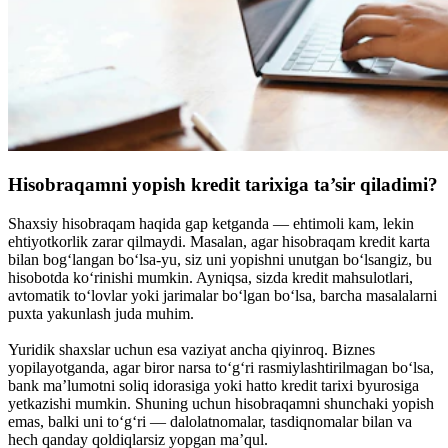
Hisobraqamni yopish kredit tarixiga ta’sir qiladimi?
Shaxsiy hisobraqam haqida gap ketganda — ehtimoli kam, lekin
ehtiyotkorlik zarar qilmaydi. Masalan, agar hisobraqam kredit karta
bilan bog‘langan bo‘lsa-yu, siz uni yopishni unutgan bo‘lsangiz, bu
hisobotda ko‘rinishi mumkin. Ayniqsa, sizda kredit mahsulotlari,
avtomatik to‘lovlar yoki jarimalar bo‘lgan bo‘lsa, barcha masalalarni
puxta yakunlash juda muhim.
Yuridik shaxslar uchun esa vaziyat ancha qiyinroq. Biznes
yopilayotganda, agar biror narsa to‘g‘ri rasmiylashtirilmagan bo‘lsa,
bank ma’lumotni soliq idorasiga yoki hatto kredit tarixi byurosiga
yetkazishi mumkin. Shuning uchun hisobraqamni shunchaki yopish
emas, balki uni to‘g‘ri — dalolatnomalar, tasdiqnomalar bilan va
hech qanday qoldiqlarsiz yopgan ma’qul.