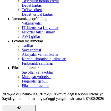
To'y qilish uchun kredit
Debet kartasi
To'lov stikeri
Debet virtual kartasi
Jamoamizga qo'shiling
Vakansiyalar
IT, biznes va jarayonlar
Mijozlar bilan ishlash
AVO gidlar
Foydali ma'lumotlar
Tariflar
Sayt xaritasi
Aksiyalar va hamkorlar
Kartani chiqarish qurilmalari
Firibgarlik sahifalari
Fikr-mulohazalar
Savollar va javoblar
Murojaat yuborish
Fuqarolar qabuli
Fikr-mulohazalar
2026
,
«AVO bank» AJ, 2025-yil 28-fevraldagi 83-sonli litsenziya
Saytdagi ma’lumotlarning so‘nggi yangilanish sanasi:
07/08/2026