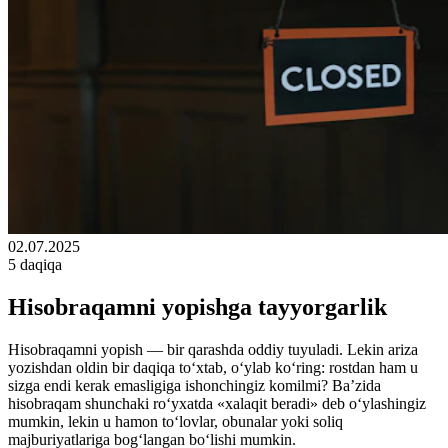
02.07.2025
5 daqiqa
Hisobraqamni yopishga tayyorgarlik
Hisobraqamni yopish — bir qarashda oddiy tuyuladi. Lekin ariza
yozishdan oldin bir daqiqa to‘xtab, o‘ylab ko‘ring: rostdan ham u
sizga endi kerak emasligiga ishonchingiz komilmi? Ba’zida
hisobraqam shunchaki ro‘yxatda «xalaqit beradi» deb o‘ylashingiz
mumkin, lekin u hamon to‘lovlar, obunalar yoki soliq
majburiyatlariga bog‘langan bo‘lishi mumkin.