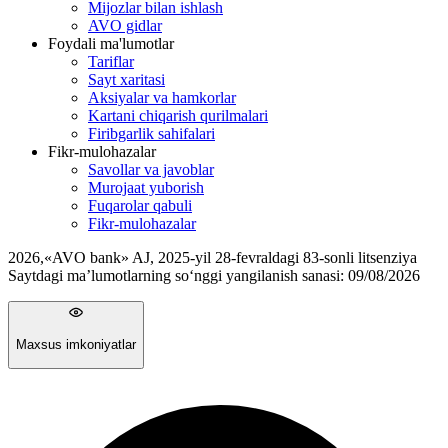
Mijozlar bilan ishlash
AVO gidlar
Foydali ma'lumotlar
Tariflar
Sayt xaritasi
Aksiyalar va hamkorlar
Kartani chiqarish qurilmalari
Firibgarlik sahifalari
Fikr-mulohazalar
Savollar va javoblar
Murojaat yuborish
Fuqarolar qabuli
Fikr-mulohazalar
2026
,
«AVO bank» AJ, 2025-yil 28-fevraldagi 83-sonli litsenziya
Saytdagi ma’lumotlarning so‘nggi yangilanish sanasi:
09/08/2026
Maxsus imkoniyatlar