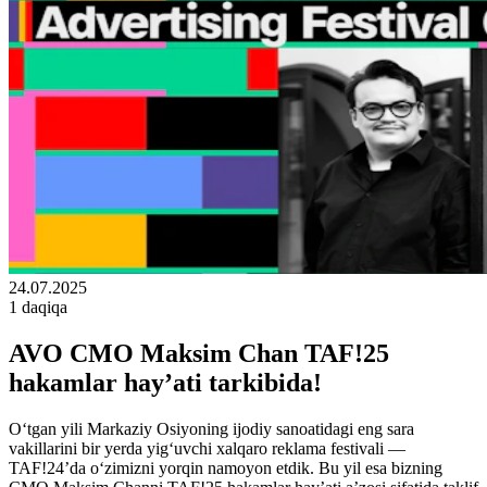
24.07.2025
1 daqiqa
AVO CMO Maksim Chan TAF!25
hakamlar hay’ati tarkibida!
O‘tgan yili Markaziy Osiyoning ijodiy sanoatidagi eng sara
vakillarini bir yerda yig‘uvchi xalqaro reklama festivali —
TAF!24’da o‘zimizni yorqin namoyon etdik. Bu yil esa bizning