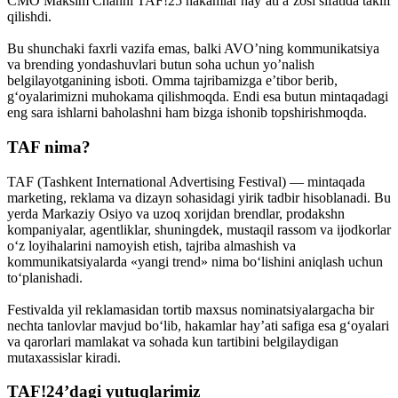
CMO Maksim Channi TAF!25 hakamlar hay’ati a’zosi sifatida taklif
qilishdi.
Bu shunchaki faxrli vazifa emas, balki AVO’ning kommunikatsiya
va brending yondashuvlari butun soha uchun yo’nalish
belgilayotganining isboti. Omma tajribamizga e’tibor berib,
g‘oyalarimizni muhokama qilishmoqda. Endi esa butun mintaqadagi
eng sara ishlarni baholashni ham bizga ishonib topshirishmoqda.
TAF nima?
TAF (Tashkent International Advertising Festival) — mintaqada
marketing, reklama va dizayn sohasidagi yirik tadbir hisoblanadi. Bu
yerda Markaziy Osiyo va uzoq xorijdan brendlar, prodakshn
kompaniyalar, agentliklar, shuningdek, mustaqil rassom va ijodkorlar
o‘z loyihalarini namoyish etish, tajriba almashish va
kommunikatsiyalarda «yangi trend» nima bo‘lishini aniqlash uchun
to‘planishadi.
Festivalda yil reklamasidan tortib maxsus nominatsiyalargacha bir
nechta tanlovlar mavjud bo‘lib, hakamlar hay’ati safiga esa g‘oyalari
va qarorlari mamlakat va sohada kun tartibini belgilaydigan
mutaxassislar kiradi.
TAF!24’dagi yutuqlarimiz