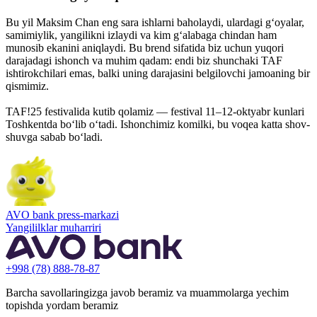
Bu yil Maksim Chan eng sara ishlarni baholaydi, ulardagi g‘oyalar,
samimiylik, yangilikni izlaydi va kim g‘alabaga chindan ham
munosib ekanini aniqlaydi. Bu brend sifatida biz uchun yuqori
darajadagi ishonch va muhim qadam: endi biz shunchaki TAF
ishtirokchilari emas, balki uning darajasini belgilovchi jamoaning bir
qismimiz.
TAF!25 festivalida kutib qolamiz — festival 11–12-oktyabr kunlari
Toshkentda bo‘lib o‘tadi. Ishonchimiz komilki, bu voqea katta shov-
shuvga sabab bo‘ladi.
AVO bank press-markazi
Yangililklar muharriri
+998 (78) 888-78-87
Barcha savollaringizga javob beramiz va muammolarga yechim
topishda yordam beramiz