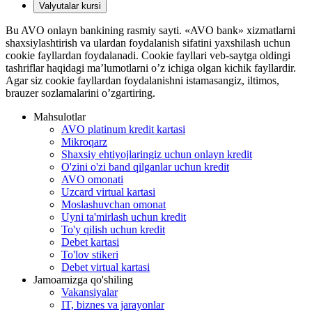
Valyutalar kursi
Bu AVO onlayn bankining rasmiy sayti. «AVO bank» xizmatlarni
shaxsiylashtirish va ulardan foydalanish sifatini yaxshilash uchun
cookie fayllardan foydalanadi. Cookie fayllari veb-saytga oldingi
tashriflar haqidagi ma’lumotlarni o’z ichiga olgan kichik fayllardir.
Agar siz cookie fayllardan foydalanishni istamasangiz, iltimos,
brauzer sozlamalarini o’zgartiring.
Mahsulotlar
AVO platinum kredit kartasi
Mikroqarz
Shaxsiy ehtiyojlaringiz uchun onlayn kredit
O'zini o'zi band qilganlar uchun kredit
AVO omonati
Uzcard virtual kartasi
Moslashuvchan omonat
Uyni ta'mirlash uchun kredit
To'y qilish uchun kredit
Debet kartasi
To'lov stikeri
Debet virtual kartasi
Jamoamizga qo'shiling
Vakansiyalar
IT, biznes va jarayonlar