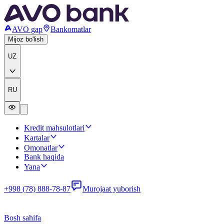
AVO gap
Bankomatlar
Mijoz bo'lish
UZ
RU
Kredit mahsulotlari
Kartalar
Omonatlar
Bank haqida
Yana
+998 (78) 888-78-87
Murojaat yuborish
Bosh sahifa