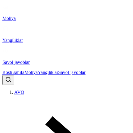
Moliya
Yangiliklar
Savol-javoblar
Bosh sahifa
Moliya
Yangiliklar
Savol-javoblar
AVO