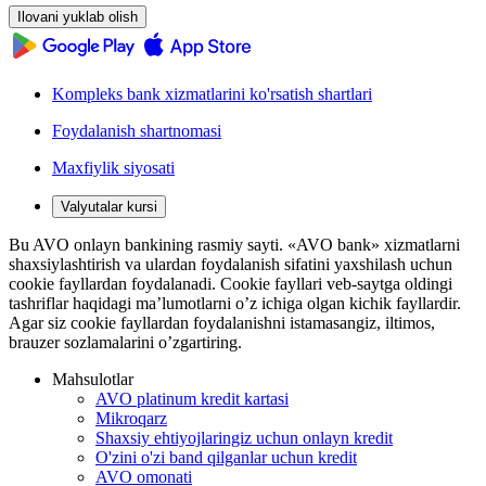
Ilovani yuklab olish
Kompleks bank xizmatlarini ko'rsatish shartlari
Foydalanish shartnomasi
Maxfiylik siyosati
Valyutalar kursi
Bu AVO onlayn bankining rasmiy sayti. «AVO bank» xizmatlarni
shaxsiylashtirish va ulardan foydalanish sifatini yaxshilash uchun
cookie fayllardan foydalanadi. Cookie fayllari veb-saytga oldingi
tashriflar haqidagi ma’lumotlarni o’z ichiga olgan kichik fayllardir.
Agar siz cookie fayllardan foydalanishni istamasangiz, iltimos,
brauzer sozlamalarini o’zgartiring.
Mahsulotlar
AVO platinum kredit kartasi
Mikroqarz
Shaxsiy ehtiyojlaringiz uchun onlayn kredit
O'zini o'zi band qilganlar uchun kredit
AVO omonati