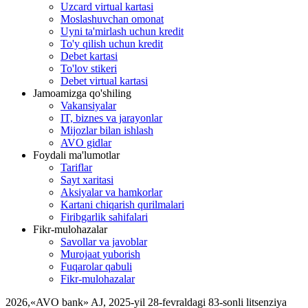
Uzcard virtual kartasi
Moslashuvchan omonat
Uyni ta'mirlash uchun kredit
To'y qilish uchun kredit
Debet kartasi
To'lov stikeri
Debet virtual kartasi
Jamoamizga qo'shiling
Vakansiyalar
IT, biznes va jarayonlar
Mijozlar bilan ishlash
AVO gidlar
Foydali ma'lumotlar
Tariflar
Sayt xaritasi
Aksiyalar va hamkorlar
Kartani chiqarish qurilmalari
Firibgarlik sahifalari
Fikr-mulohazalar
Savollar va javoblar
Murojaat yuborish
Fuqarolar qabuli
Fikr-mulohazalar
2026
,
«AVO bank» AJ, 2025-yil 28-fevraldagi 83-sonli litsenziya