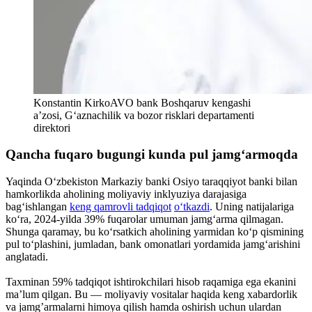
Konstantin Kirko
AVO bank Boshqaruv kengashi
a’zosi, G‘aznachilik va bozor risklari departamenti
direktori
Qancha fuqaro bugungi kunda
pul jamg‘armoqda
Yaqinda O‘zbekiston Markaziy banki Osiyo taraqqiyot banki bilan
hamkorlikda aholining moliyaviy inklyuziya darajasiga
bag‘ishlangan
keng qamrovli tadqiqot
o‘tkazdi
. Uning natijalariga
ko‘ra, 2024-yilda 39% fuqarolar umuman jamg‘arma qilmagan.
Shunga qaramay, bu ko‘rsatkich aholining yarmidan ko‘p qismining
pul to‘plashini, jumladan, bank omonatlari yordamida jamg‘arishini
anglatadi.
Taxminan 59% tadqiqot ishtirokchilari hisob raqamiga ega ekanini
ma’lum qilgan. Bu — moliyaviy vositalar haqida keng xabardorlik
va jamg’armalarni himoya qilish hamda oshirish uchun ulardan