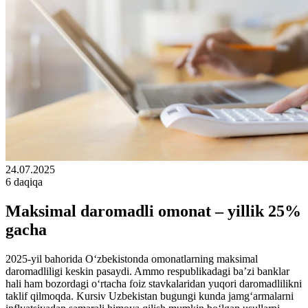
24.07.2025
6 daqiqa
Maksimal daromadli omonat – yillik 25%
gacha
2025-yil bahorida O‘zbekistonda omonatlarning maksimal
daromadliligi keskin pasaydi. Ammo respublikadagi ba’zi banklar
hali ham bozordagi o‘rtacha foiz stavkalaridan yuqori daromadlilikni
taklif qilmoqda. Kursiv Uzbekistan bugungi kunda jamg‘armalarni