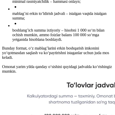
minimal rasmiyatchilik – hammasi onlayn;
mablag’ni erkin to‘ldirish jadvali – istalgan vaqtda istalgan
summa;
boshlang’ich summa ixtiyoriy – hisobni 1 000 so‘m bilan
ochish mumkin, ammo foizlar balans 100 000 so‘mga
yetganida hisoblana boshlaydi.
Bunday format, o‘z mablag’larini erkin boshqarish imkonini
yo‘qotmasdan saqlash va ko‘paytirishni istaganlar uchun juda mos
keladi.
Omonat yarim yilda qanday o‘sishini quyidagi jadvalda ko‘rishingiz
mumkin.