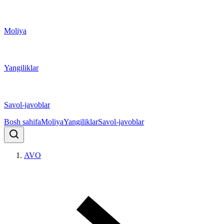
Moliya
Yangiliklar
Savol-javoblar
Bosh sahifa
Moliya
Yangiliklar
Savol-javoblar
AVO