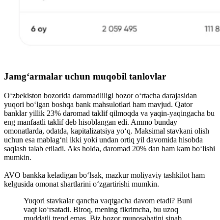
Jamg‘armalar uchun muqobil tanlovlar
O‘zbekiston bozorida daromadliligi bozor o‘rtacha darajasidan
yuqori bo‘lgan boshqa bank mahsulotlari ham mavjud. Qator
banklar yillik 23% daromad taklif qilmoqda va yaqin-yaqingacha bu
eng manfaatli taklif deb hisoblangan edi. Ammo bunday
omonatlarda, odatda, kapitalizatsiya yo‘q. Maksimal stavkani olish
uchun esa mablag‘ni ikki yoki undan ortiq yil davomida hisobda
saqlash talab etiladi. Aks holda, daromad 20% dan ham kam bo‘lishi
mumkin.
AVO bankka keladigan bo‘lsak, mazkur moliyaviy tashkilot ham
kelgusida omonat shartlarini o‘zgartirishi mumkin.
Yuqori stavkalar qancha vaqtgacha davom etadi? Buni
vaqt ko‘rsatadi. Biroq, mening fikrimcha, bu uzoq
muddatli trend emas. Biz bozor munosabatini sinab