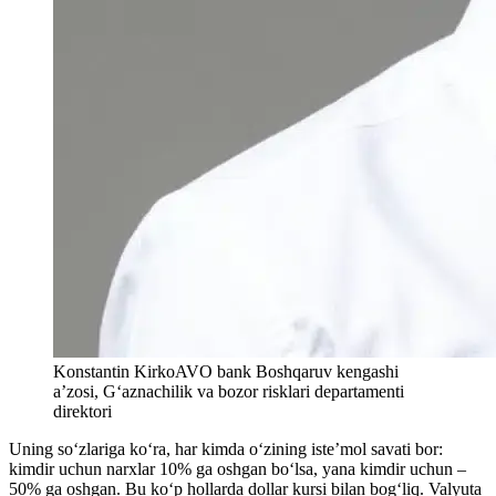
Konstantin Kirko
AVO bank Boshqaruv kengashi
a’zosi, G‘aznachilik va bozor risklari departamenti
direktori
Uning so‘zlariga ko‘ra, har kimda o‘zining iste’mol savati bor:
kimdir uchun narxlar 10% ga oshgan bo‘lsa, yana kimdir uchun –
50% ga oshgan. Bu ko‘p hollarda dollar kursi bilan bog‘liq. Valyuta