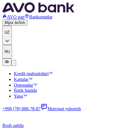
AVO gap
Bankomatlar
Mijoz bo'lish
UZ
RU
Kredit mahsulotlari
Kartalar
Omonatlar
Bank haqida
Yana
+998 (78) 888-78-87
Murojaat yuborish
Bosh sahifa