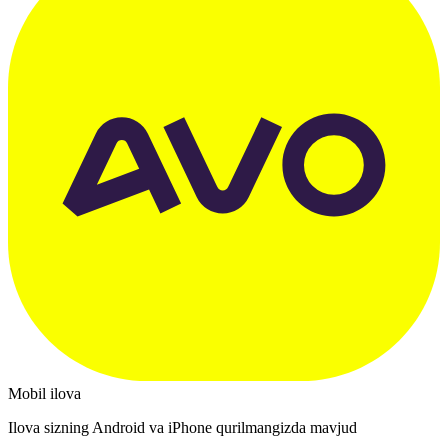
Mobil ilova
Ilova sizning Android va iPhone qurilmangizda mavjud