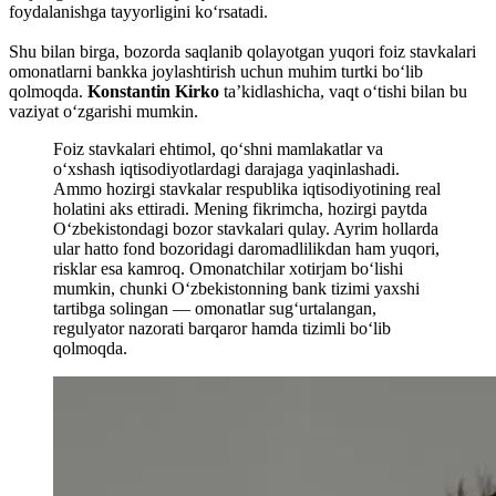
foydalanishga tayyorligini ko‘rsatadi.
Shu bilan birga, bozorda saqlanib qolayotgan yuqori foiz stavkalari
omonatlarni bankka joylashtirish uchun muhim turtki bo‘lib
qolmoqda.
Konstantin Kirko
ta’kidlashicha, vaqt o‘tishi bilan bu
vaziyat o‘zgarishi mumkin.
Foiz stavkalari ehtimol, qo‘shni mamlakatlar va
o‘xshash iqtisodiyotlardagi darajaga yaqinlashadi.
Ammo hozirgi stavkalar respublika iqtisodiyotining real
holatini aks ettiradi. Mening fikrimcha, hozirgi paytda
O‘zbekistondagi bozor stavkalari qulay. Ayrim hollarda
ular hatto fond bozoridagi daromadlilikdan ham yuqori,
risklar esa kamroq. Omonatchilar xotirjam bo‘lishi
mumkin, chunki O‘zbekistonning bank tizimi yaxshi
tartibga solingan — omonatlar sug‘urtalangan,
regulyator nazorati barqaror hamda tizimli bo‘lib
qolmoqda.