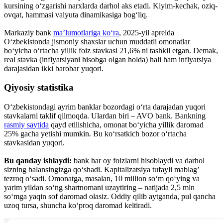
kursining o‘zgarishi narxlarda darhol aks etadi. Kiyim-kechak, oziq-
ovqat, hammasi valyuta dinamikasiga bog‘liq.
Markaziy bank
ma’lumotlariga ko‘ra
, 2025-yil aprelda
O‘zbekistonda jismoniy shaxslar uchun muddatli omonatlar
bo‘yicha o‘rtacha yillik foiz stavkasi 21,6% ni tashkil etgan. Demak,
real stavka (inflyatsiyani hisobga olgan holda) hali ham inflyatsiya
darajasidan ikki barobar yuqori.
Qiyosiy statistika
O‘zbekistondagi ayrim banklar bozordagi o‘rta darajadan yuqori
stavkalarni taklif qilmoqda. Ulardan biri – AVO bank. Bankning
rasmiy saytida
qayd etilishicha, omonat bo‘yicha yillik daromad
25% gacha yetishi mumkin. Bu ko‘rsatkich bozor o‘rtacha
stavkasidan yuqori.
Bu qanday ishlaydi:
bank har oy foizlarni hisoblaydi va darhol
sizning balansingizga qo‘shadi. Kapitalizatsiya tufayli mablag’
tezroq o‘sadi. Omonatga, masalan, 10 million so‘m qo‘ying va
yarim yildan so‘ng shartnomani uzaytiring – natijada 2,5 mln
so‘mga yaqin sof daromad olasiz. Oddiy qilib aytganda, pul qancha
uzoq tursa, shuncha ko‘proq daromad keltiradi.