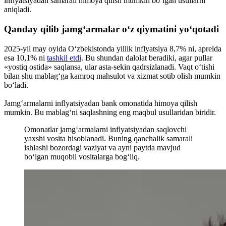
inflyatsiyadan samarali himoya qilish mumkin bo‘lgan usullarni
aniqladi.
Qanday qilib jamgʻarmalar oʻz qiymatini yoʻqotadi
2025-yil may oyida O‘zbekistonda yillik inflyatsiya 8,7% ni, aprelda
esa 10,1% ni
tashkil etdi
. Bu shundan dalolat beradiki, agar pullar
«yostiq ostida» saqlansa, ular asta-sekin qadrsizlanadi. Vaqt o‘tishi
bilan shu mablag‘ga kamroq mahsulot va xizmat sotib olish mumkin
bo‘ladi.
Jamg‘armalarni inflyatsiyadan bank omonatida himoya qilish
mumkin. Bu mablag‘ni saqlashning eng maqbul usullaridan biridir.
Omonatlar jamg‘armalarni inflyatsiyadan saqlovchi
yaxshi vosita hisoblanadi. Buning qanchalik samarali
ishlashi bozordagi vaziyat va ayni paytda mavjud
bo‘lgan muqobil vositalarga bog‘liq.