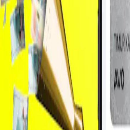
AVO gap