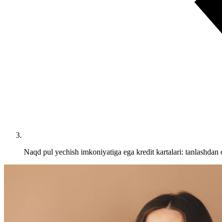
Naqd pul yechish imkoniyatiga ega kredit kartalari: tanlashdan 