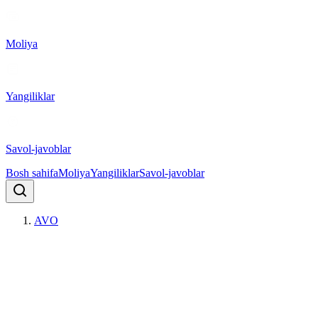
Moliya
Yangiliklar
Savol-javoblar
Bosh sahifa
Moliya
Yangiliklar
Savol-javoblar
AVO