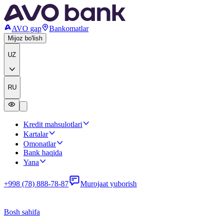
AVO gap
Bankomatlar
Mijoz bo'lish
UZ
RU
Kredit mahsulotlari
Kartalar
Omonatlar
Bank haqida
Yana
+998 (78) 888-78-87
Murojaat yuborish
Bosh sahifa