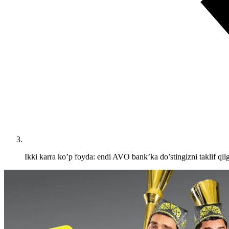
Ikki karra ko’p foyda: endi AVO bank’ka do’stingizni taklif qi