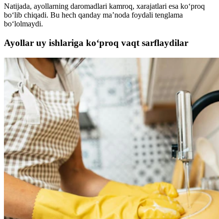
Natijada, ayollarning daromadlari kamroq, xarajatlari esa ko‘proq
bo‘lib chiqadi. Bu hech qanday ma’noda foydali tenglama
bo‘lolmaydi.
Ayollar uy ishlariga ko‘proq vaqt sarflaydilar