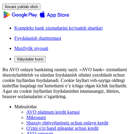
Ilovani yuklab olish
Kompleks bank xizmatlarini ko'rsatish shartlari
Foydalanish shartnomasi
Maxfiylik siyosati
Valyutalar kursi
Bu AVO onlayn bankining rasmiy sayti. «AVO bank» xizmatlarni
shaxsiylashtirish va ulardan foydalanish sifatini yaxshilash uchun
cookie fayllardan foydalanadi. Cookie fayllari veb-saytga oldingi
tashriflar haqidagi ma’lumotlarni o’z ichiga olgan kichik fayllardir.
Agar siz cookie fayllardan foydalanishni istamasangiz, iltimos,
brauzer sozlamalarini o’zgartiring.
Mahsulotlar
AVO platinum kredit kartasi
Mikroqarz
Shaxsiy ehtiyojlaringiz uchun onlayn kredit
O'zini o'zi band qilganlar uchun kredit
AVO omonati