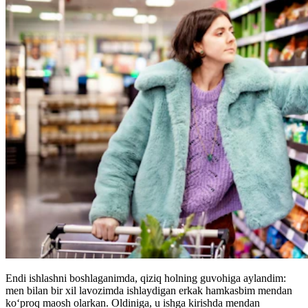
Endi ishlashni boshlaganimda, qiziq holning guvohiga aylandim:
men bilan bir xil lavozimda ishlaydigan erkak hamkasbim mendan
ko‘proq maosh olarkan. Oldiniga, u ishga kirishda mendan