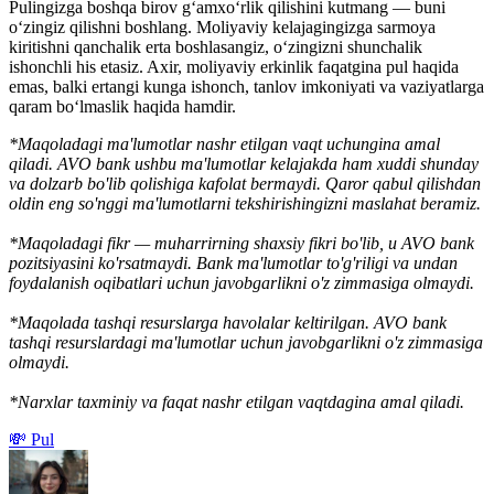
Pulingizga boshqa birov g‘amxo‘rlik qilishini kutmang — buni
o‘zingiz qilishni boshlang. Moliyaviy kelajagingizga sarmoya
kiritishni qanchalik erta boshlasangiz, o‘zingizni shunchalik
ishonchli his etasiz. Axir, moliyaviy erkinlik faqatgina pul haqida
emas, balki ertangi kunga ishonch, tanlov imkoniyati va vaziyatlarga
qaram bo‘lmaslik haqida hamdir.
*Maqoladagi ma'lumotlar nashr etilgan vaqt uchungina amal
qiladi. AVO bank ushbu ma'lumotlar kelajakda ham xuddi shunday
va dolzarb bo'lib qolishiga kafolat bermaydi. Qaror qabul qilishdan
oldin eng so'nggi ma'lumotlarni tekshirishingizni maslahat beramiz.
*Maqoladagi fikr — muharrirning shaxsiy fikri bo'lib, u AVO bank
pozitsiyasini ko'rsatmaydi. Bank ma'lumotlar to'g'riligi va undan
foydalanish oqibatlari uchun javobgarlikni o'z zimmasiga olmaydi.
*Maqolada tashqi resurslarga havolalar keltirilgan. AVO bank
tashqi resurslardagi ma'lumotlar uchun javobgarlikni o'z zimmasiga
olmaydi.
*Narxlar taxminiy va faqat nashr etilgan vaqtdagina amal qiladi.
💸 Pul