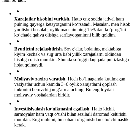
ham bo‘ladi:
Xarajatlar hisobini yuritish.
Hatto eng sodda jadval ham
pulning qayerga ketayotganini ko‘rsatadi. Masalan, men hisob
yuritishni boshlab, oylik maoshimning 15% dan ko‘prog‘ini
ko‘chada qahva olishga sarflayotganimni bilib qoldim.
Byudjetni rejalashtirish.
Sovg‘alar, bolaning maktabiga
kiyim-kechak va sug‘urta kabi yillik xarajatlarni oldindan
hisobga olish mumkin. Shunda so‘nggi daqiqada pul izlashga
hojat qolmaydi.
Moliyaviy zaxira yaratish.
Hech bo‘lmaganda kutilmagan
vaziyatlar uchun kamida 3–6 oylik xarajatlarni qoplash
imkonini beruvchi jamg‘arma oching. Bu eng foydali
moliyaviy vositalardan biridir.
Investitsiyalash ko‘nikmasini egallash.
Hatto kichik
sarmoyalar ham vaqt o‘tishi bilan sezilarli daromad keltirishi
mumkin. Eng muhimi, bu sohani o‘rganishdan cho‘chimaslik
kerak.