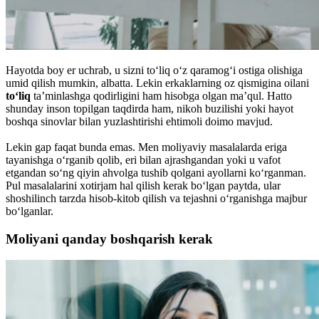
Hayotda boy er uchrab, u sizni to‘liq o‘z qaramog‘i ostiga olishiga
umid qilish mumkin, albatta. Lekin erkaklarning oz qismigina oilani
to‘liq
ta’minlashga qodirligini ham hisobga olgan ma’qul. Hatto
shunday inson topilgan taqdirda ham, nikoh buzilishi yoki hayot
boshqa sinovlar bilan yuzlashtirishi ehtimoli doimo mavjud.
Lekin gap faqat bunda emas. Men moliyaviy masalalarda eriga
tayanishga o‘rganib qolib, eri bilan ajrashgandan yoki u vafot
etgandan so‘ng qiyin ahvolga tushib qolgani ayollarni ko‘rganman.
Pul masalalarini xotirjam hal qilish kerak bo‘lgan paytda, ular
shoshilinch tarzda hisob-kitob qilish va tejashni o‘rganishga majbur
bo‘lganlar.
Moliyani qanday boshqarish kerak