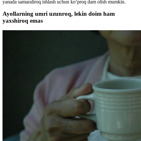
yanada samaralirоq ishlash uchun ko‘proq dam olish mumkin.
Ayollarning umri uzunroq, lekin doim ham
yaxshiroq emas