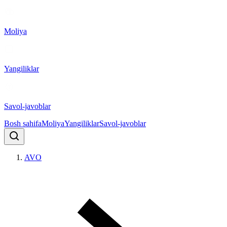
Moliya
Yangiliklar
Savol-javoblar
Bosh sahifa
Moliya
Yangiliklar
Savol-javoblar
AVO