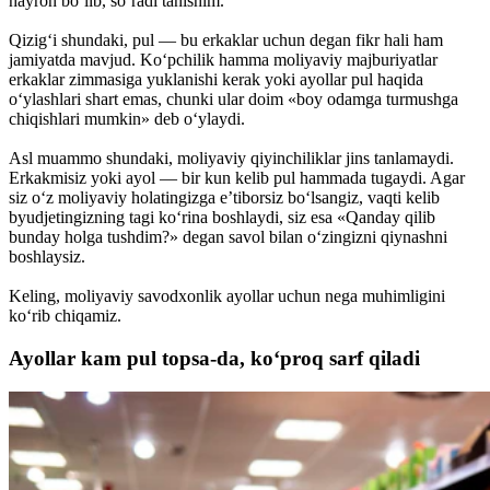
hayron bo‘lib, so‘radi tanishim.
Qizig‘i shundaki, pul — bu erkaklar uchun degan fikr hali ham
jamiyatda mavjud. Ko‘pchilik hamma moliyaviy majburiyatlar
erkaklar zimmasiga yuklanishi kerak yoki ayollar pul haqida
o‘ylashlari shart emas, chunki ular doim «boy odamga turmushga
chiqishlari mumkin» deb o‘ylaydi.
Asl muammo shundaki, moliyaviy qiyinchiliklar jins tanlamaydi.
Erkakmisiz yoki ayol — bir kun kelib pul hammada tugaydi. Agar
siz o‘z moliyaviy holatingizga e’tiborsiz bo‘lsangiz, vaqti kelib
byudjetingizning tagi ko‘rina boshlaydi, siz esa «Qanday qilib
bunday holga tushdim?» degan savol bilan o‘zingizni qiynashni
boshlaysiz.
Keling, moliyaviy savodxonlik ayollar uchun nega muhimligini
ko‘rib chiqamiz.
Ayollar kam pul topsa-da, ko‘proq sarf qiladi