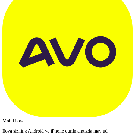
Mobil ilova
Ilova sizning Android va iPhone qurilmangizda mavjud