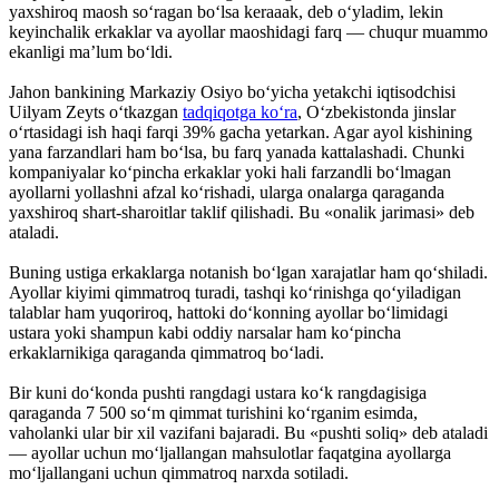
yaxshiroq maosh so‘ragan bo‘lsa keraaak, deb o‘yladim, lekin
keyinchalik erkaklar va ayollar maoshidagi farq — chuqur muammo
ekanligi ma’lum bo‘ldi.
Jahon bankining Markaziy Osiyo bo‘yicha yetakchi iqtisodchisi
Uilyam Zeyts o‘tkazgan
tadqiqotga ko‘ra
, O‘zbekistonda jinslar
o‘rtasidagi ish haqi farqi 39% gacha yetarkan. Agar ayol kishining
yana farzandlari ham bo‘lsa, bu farq yanada kattalashadi. Chunki
kompaniyalar ko‘pincha erkaklar yoki hali farzandli bo‘lmagan
ayollarni yollashni afzal ko‘rishadi, ularga onalarga qaraganda
yaxshiroq shart-sharoitlar taklif qilishadi. Bu «onalik jarimasi» deb
ataladi.
Buning ustiga erkaklarga notanish bo‘lgan xarajatlar ham qo‘shiladi.
Ayollar kiyimi qimmatroq turadi, tashqi ko‘rinishga qo‘yiladigan
talablar ham yuqoriroq, hattoki do‘konning ayollar bo‘limidagi
ustara yoki shampun kabi oddiy narsalar ham ko‘pincha
erkaklarnikiga qaraganda qimmatroq bo‘ladi.
Bir kuni do‘konda pushti rangdagi ustara ko‘k rangdagisiga
qaraganda 7 500 so‘m qimmat turishini ko‘rganim esimda,
vaholanki ular bir xil vazifani bajaradi. Bu «pushti soliq» deb ataladi
— ayollar uchun mo‘ljallangan mahsulotlar faqatgina ayollarga
mo‘ljallangani uchun qimmatroq narxda sotiladi.