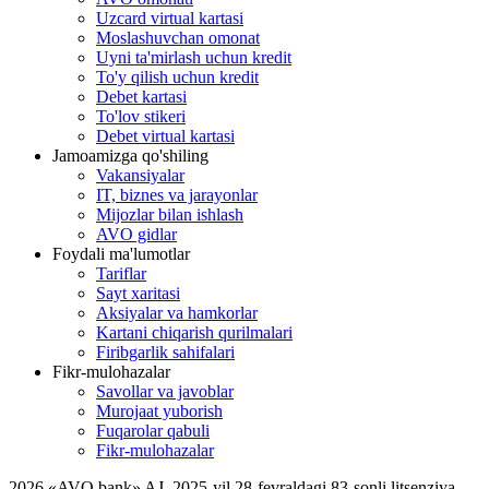
Uzcard virtual kartasi
Moslashuvchan omonat
Uyni ta'mirlash uchun kredit
To'y qilish uchun kredit
Debet kartasi
To'lov stikeri
Debet virtual kartasi
Jamoamizga qo'shiling
Vakansiyalar
IT, biznes va jarayonlar
Mijozlar bilan ishlash
AVO gidlar
Foydali ma'lumotlar
Tariflar
Sayt xaritasi
Aksiyalar va hamkorlar
Kartani chiqarish qurilmalari
Firibgarlik sahifalari
Fikr-mulohazalar
Savollar va javoblar
Murojaat yuborish
Fuqarolar qabuli
Fikr-mulohazalar
2026
,
«AVO bank» AJ, 2025-yil 28-fevraldagi 83-sonli litsenziya