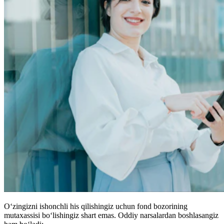
O‘zingizni ishonchli his qilishingiz uchun fond bozorining
mutaxassisi bo‘lishingiz shart emas. Oddiy narsalardan boshlasangiz