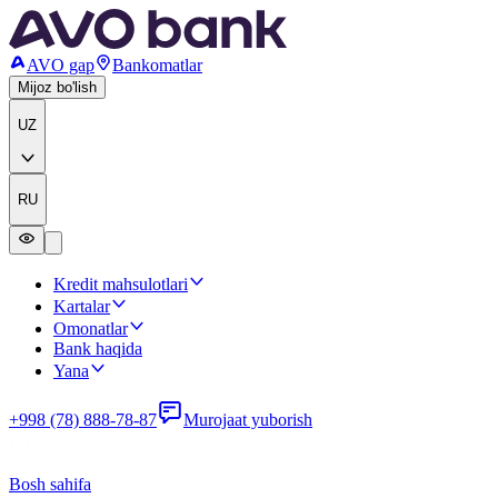
AVO gap
Bankomatlar
Mijoz bo'lish
UZ
RU
Kredit mahsulotlari
Kartalar
Omonatlar
Bank haqida
Yana
+998 (78) 888-78-87
Murojaat yuborish
Bosh sahifa