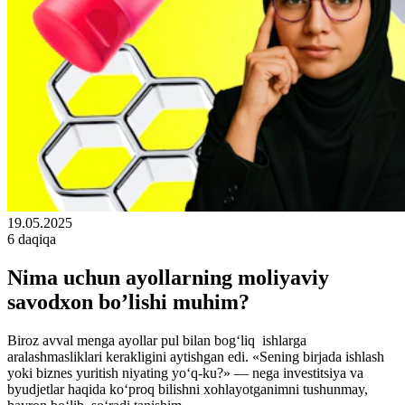
19.05.2025
6 daqiqa
Nima uchun ayollarning moliyaviy
savodxon bo’lishi muhim?
Biroz avval menga ayollar pul bilan bog‘liq ishlarga
aralashmasliklari kerakligini aytishgan edi. «Sening birjada ishlash
yoki biznes yuritish niyating yo‘q-ku?» — nega investitsiya va
byudjetlar haqida ko‘proq bilishni xohlayotganimni tushunmay,