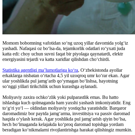
Momom bobomning vafotidan so‘ng uzoq yillar davomida yolg‘iz
yashadi. Nafaqasi oz bo‘lsa-da, tejamkorlik odatlari ro‘yxati juda
katta edi: choy uchun suvni faqat bir piyolaga qaynatardi, elektr
energiyasini tejardi va katta xaridlar qilishdan cho‘chirdi.
Statistika agentligi ma’lumotlariga ko‘ra
, O‘zbekistonda ayollar
erkaklarga nisbatan o‘rtacha 4,5 yil uzoqroq umr ko‘rar ekan. Agar
ular yoshlikda pul jamg‘arib qo‘ymagan bo‘lishsa, hayotning
so‘nggi yillari tirikchilik uchun kurashga aylanadi.
Moliyaviy zaxira ochko‘zlik yoki pulparastlik emas. Bu hatto
ishlashga kuch qolmaganda ham yaxshi yashash imkoniyatidir. Eng
to‘g‘ri yo‘l — oldindan moliyaviy yostiqcha yaratishdir. Barqaror
daromadimiz bor paytda jamg‘arma, investitsiya va passiv daromad
haqida o‘ylash kerak. Agar yoshlikda pul jamg‘arish qiyin bo‘lsa,
hech bo‘lmaganda kelajakda ko‘proq daromad topishga yordam
beradigan ko‘nikmalarni rivojlantirishga harakat qilishingiz mumkin.