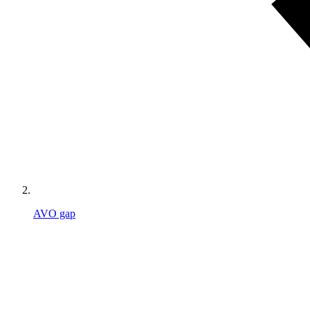
AVO gap