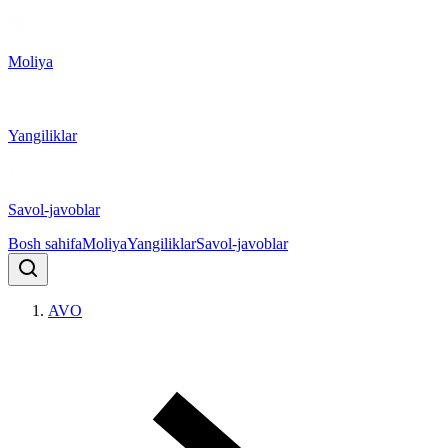
Moliya
Yangiliklar
Savol-javoblar
Bosh sahifa
Moliya
Yangiliklar
Savol-javoblar
AVO