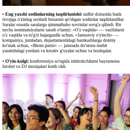
• Eng yaxshi xodimlarning taqdirlanishi:
tadbir doirasida bank
rivojiga o'zining sezilarli hissasini qo'shgan xodimlar taqdirlandilar.
Saralar orasida saralarga qimmatbaho sovrinlar sovg'a qilindi. Bir
necha nominatsiyalarni sanab o'tamiz: «O'z vaqtida» — vazifalarni
o'z vaqtida va to'g'ri bajarganlik uchun, «Jamoaviy o'yinchi» —
kompaniya, jumladan, departamentidagi hamkasblarga doimiy
ko'mak uchun, «Ilhom parisi» — jamoada do'stona muhit
yaratishdagi yordam va kreativ g'oyalar uchun va boshqalar.
• O'yin-kulgi:
konferensiya so'ngida ishtirokchilarni bayramona
furshet va DJ musiqalari kutib oldi.