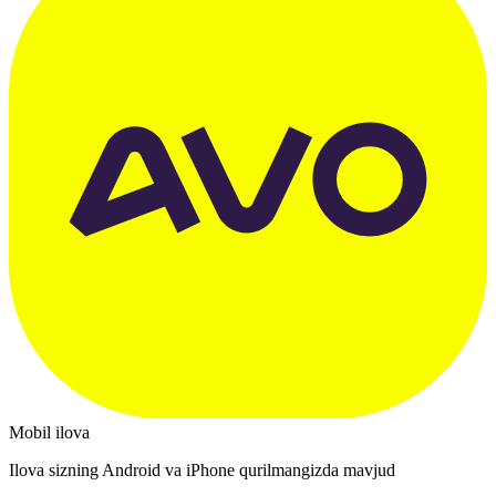
Mobil ilova
Ilova sizning Android va iPhone qurilmangizda mavjud