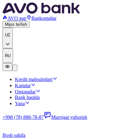
AVO gap
Bankomatlar
Mijoz bo'lish
UZ
RU
Kredit mahsulotlari
Kartalar
Omonatlar
Bank haqida
Yana
+998 (78) 888-78-87
Murojaat yuborish
Bosh sahifa