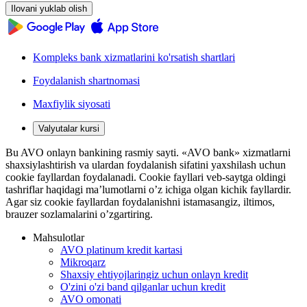
Ilovani yuklab olish
Kompleks bank xizmatlarini ko'rsatish shartlari
Foydalanish shartnomasi
Maxfiylik siyosati
Valyutalar kursi
Bu AVO onlayn bankining rasmiy sayti. «AVO bank» xizmatlarni
shaxsiylashtirish va ulardan foydalanish sifatini yaxshilash uchun
cookie fayllardan foydalanadi. Cookie fayllari veb-saytga oldingi
tashriflar haqidagi ma’lumotlarni o’z ichiga olgan kichik fayllardir.
Agar siz cookie fayllardan foydalanishni istamasangiz, iltimos,
brauzer sozlamalarini o’zgartiring.
Mahsulotlar
AVO platinum kredit kartasi
Mikroqarz
Shaxsiy ehtiyojlaringiz uchun onlayn kredit
O'zini o'zi band qilganlar uchun kredit
AVO omonati