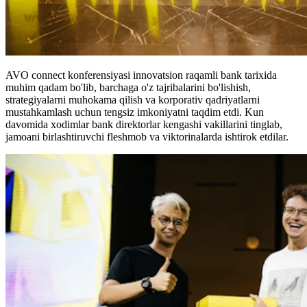
AVO connect konferensiyasi innovatsion raqamli bank tarixida
muhim qadam bo'lib, barchaga o'z tajribalarini bo'lishish,
strategiyalarni muhokama qilish va korporativ qadriyatlarni
mustahkamlash uchun tengsiz imkoniyatni taqdim etdi. Kun
davomida xodimlar bank direktorlar kengashi vakillarini tinglab,
jamoani birlashtiruvchi fleshmob va viktorinalarda ishtirok etdilar.