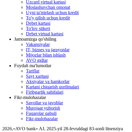
Uzcard virtual kartasi
Moslashuvchan omonat
Uyni ta'mirlash uchun kredit
To'y qilish uchun kredit
Debet kartasi
To'lov stikeri
Debet virtual kartasi
Jamoamizga qo'shiling
Vakansiyalar
IT, biznes va jarayonlar
Mijozlar bilan ishlash
AVO gidlar
Foydali ma'lumotlar
Tariflar
Sayt xaritasi
Aksiyalar va hamkorlar
Kartani chiqarish qurilmalari
Firibgarlik sahifalari
Fikr-mulohazalar
Savollar va javoblar
Murojaat yuborish
Fuqarolar qabuli
Fikr-mulohazalar
2026
,
«AVO bank» AJ, 2025-yil 28-fevraldagi 83-sonli litsenziya