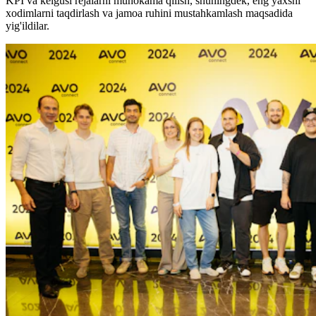
KPI va kelgusi rejalarni muhokama qilish, shuningdek, eng yaxshi
xodimlarni taqdirlash va jamoa ruhini mustahkamlash maqsadida
yig'ildilar.