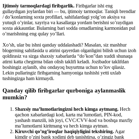
Ijtimoiy tarmoqlardagi firibgarlik.
Firibgarlar ishi eng
gullaydigan joylardan biri — bu, ijtimoiy tarmoqlar. Taniqli brendlar
/ do’konlarning soxta profillari, sahifalardagi yolg’on aksiya va
yutuqli o’yinlar, xayriya va kasallarga yordam berishni so’raydigan
soxta akkauntlar. Bularning bari sodda omadlarning karmonidan pul
o’marishning eng qulay yo’llari.
Xo’sh, ular bu ishni qanday uddalashadi? Masalan, siz mashhur
blogerning sahifasida u atirini qayerdan olganligini bilish uchun izoh
qoldirasiz va sizga shaxsiy xabarlarda “do’kon”dan xuddi shunaqa
atirni katta chegirma bilan olish taklifi keladi. Jozibador taklifdan
boshingiz aylanib, shu ondayoq buyurtma uchun to’lov qilasiz.
Lekin pullaringiz firibgarning hamyoniga tushishi yetti uxlab
tushingizga ham kirmaydi.
Qanday qilib firibgarlar qurboniga aylanmaslik
mumkin?
Shaxsiy ma’lumotlaringizni hech kimga aytmang.
Hech
qachon xabarlardagi kod, karta ma’lumotlari, PIN-kod,
yashash manzili, ish joyi, CVC/CVV-kod va boshqa maxfiy
ma’lumotlarni kiritmang va hech kimga aytman.
Kiruvchi qo’ng’iroqlar haqiqiyligini tekshiring.
Agar
kimdir o’zini bank xodimi deb tanishtirsa, o’zingiz bank