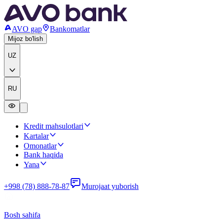
AVO gap
Bankomatlar
Mijoz bo'lish
UZ
RU
Kredit mahsulotlari
Kartalar
Omonatlar
Bank haqida
Yana
+998 (78) 888-78-87
Murojaat yuborish
Bosh sahifa