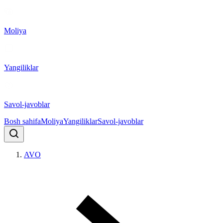
Moliya
Yangiliklar
Savol-javoblar
Bosh sahifa
Moliya
Yangiliklar
Savol-javoblar
AVO