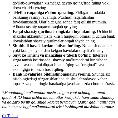
qo’llab-quvvatlash xizmatiga qaytib qo’ng’iroq qiling yoki
ilova chatida yozing.
Telefon raqamiga e’tibor qarating.
Firibgarlar odatda
bankning rasmiy raqamiga o’xshash raqamlardan
foydalanishadi. Ular bittagina sonda farq qilishi mumkin.
Albatta rasmiy raqamni saqlab qo’ying.
Faqat shaxsiy qurilmalaringizdan foydalaning.
Uchinchi
shaxslar akkauntingizga kirish huquqini olmasligi uchun bank
ilovalaridan shaxsiy qurilmalar orqali foydalaning.
Shubhali havolalardan ehtiyot bo’ling.
Notanish odamlar
yoki kompaniyalardan kelgan havolalar orqali o’tmang.
Sayt ko’rinishi va manziliga e’tiborli bo’ling.
Interfeys
sizga tanish ko’rinsada, shaxsiy ma’lumotlarni kiritishdan
avval sayt nomini diqqat bilan o’qing va “original” sayt
ekanligiga ishonch hosil qiling.
Bank ilovalarida bildirishnomalarni yoqing.
Shunda siz
hisobingizdagi o’zgarishlar haqida shu lahzadayoq xabar
topasiz va pullaringiz harakatiga javoban tezda chora ko’rasiz.
*Maqoladagi ma'lumotlar nashr etilgan vaqt uchungina amal
qiladi. AVO bank ushbu ma'lumotlar kelajakda ham xuddi shunday
va dolzarb bo'lib qolishiga kafolat bermaydi. Qaror qabul qilishdan
oldin eng so'nggi ma'lumotlarni tekshirishingizni maslahat beramiz.
📖 Ta'lim