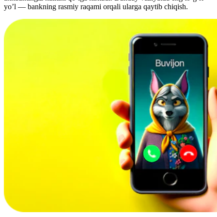
yo’l — bankning rasmiy raqami orqali ularga qaytib chiqish.