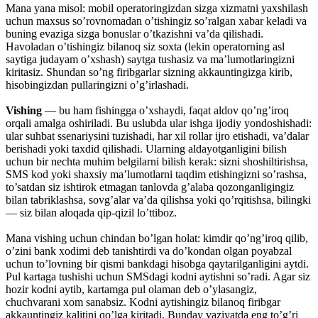
Mana yana misol: mobil operatoringizdan sizga xizmatni yaxshilash
uchun maxsus so’rovnomadan o’tishingiz so’ralgan xabar keladi va
buning evaziga sizga bonuslar o’tkazishni va’da qilishadi.
Havoladan o’tishingiz bilanoq siz soxta (lekin operatorning asl
saytiga judayam o’xshash) saytga tushasiz va ma’lumotlaringizni
kiritasiz. Shundan so’ng firibgarlar sizning akkauntingizga kirib,
hisobingizdan pullaringizni o’g’irlashadi.
Vishing
— bu ham fishingga o’xshaydi, faqat aldov qo’ng’iroq
orqali amalga oshiriladi. Bu uslubda ular ishga ijodiy yondoshishadi:
ular suhbat ssenariysini tuzishadi, har xil rollar ijro etishadi, va’dalar
berishadi yoki taxdid qilishadi. Ularning aldayotganligini bilish
uchun bir nechta muhim belgilarni bilish kerak: sizni shoshiltirishsa,
SMS kod yoki shaxsiy ma’lumotlarni taqdim etishingizni so’rashsa,
to’satdan siz ishtirok etmagan tanlovda g’alaba qozonganligingiz
bilan tabriklashsa, sovg’alar va’da qilishsa yoki qo’rqitishsa, bilingki
— siz bilan aloqada qip-qizil lo’ttiboz.
Mana vishing uchun chindan bo’lgan holat: kimdir qo’ng’iroq qilib,
o’zini bank xodimi deb tanishtirdi va do’kondan olgan poyabzal
uchun to’lovning bir qismi bankdagi hisobga qaytarilganligini aytdi.
Pul kartaga tushishi uchun SMSdagi kodni aytishni so’radi. Agar siz
hozir kodni aytib, kartamga pul olaman deb o’ylasangiz,
chuchvarani xom sanabsiz. Kodni aytishingiz bilanoq firibgar
akkauntingiz kalitini qo’lga kiritadi. Bunday vaziyatda eng to’g’ri