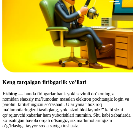
Keng tarqalgan firibgarlik yo’llari
Fishing
— bunda firibgarlar bank yoki sevimli do’koningiz
nomidan shaxsiy ma’lumotlar, masalan elektron pochtangiz login va
parolini kiritishingizni so’rashadi. Ular yana “hoziroq
ma’lumotlaringizni tasdiqlang, yoki sizni bloklaymiz!” kabi sizni
qo’rqituvchi xabarlar ham yuborishlari mumkin. Shu kabi xabarlarda
ko’rsatilgan havola orqali o’tsangiz, siz ma’lumotlaringizni
o’g’irlashga tayyor soxta saytga tushasiz.