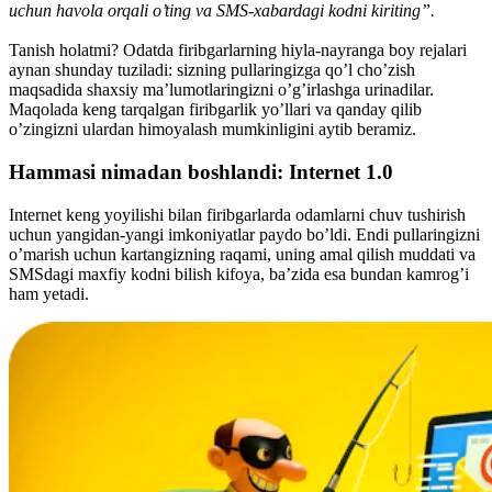
uchun havola orqali o’ting va SMS-xabardagi kodni kiriting”.
Tanish holatmi? Odatda firibgarlarning hiyla-nayranga boy rejalari
aynan shunday tuziladi: sizning pullaringizga qo’l cho’zish
maqsadida shaxsiy ma’lumotlaringizni o’g’irlashga urinadilar.
Maqolada keng tarqalgan firibgarlik yo’llari va qanday qilib
o’zingizni ulardan himoyalash mumkinligini aytib beramiz.
Hammasi nimadan boshlandi: Internet 1.0
Internet keng yoyilishi bilan firibgarlarda odamlarni chuv tushirish
uchun yangidan-yangi imkoniyatlar paydo bo’ldi. Endi pullaringizni
o’marish uchun kartangizning raqami, uning amal qilish muddati va
SMSdagi maxfiy kodni bilish kifoya, ba’zida esa bundan kamrog’i
ham yetadi.