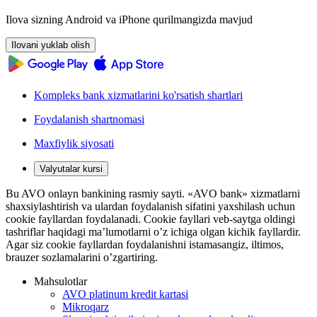
Ilova sizning Android va iPhone qurilmangizda mavjud
Ilovani yuklab olish
Kompleks bank xizmatlarini ko'rsatish shartlari
Foydalanish shartnomasi
Maxfiylik siyosati
Valyutalar kursi
Bu AVO onlayn bankining rasmiy sayti. «AVO bank» xizmatlarni
shaxsiylashtirish va ulardan foydalanish sifatini yaxshilash uchun
cookie fayllardan foydalanadi. Cookie fayllari veb-saytga oldingi
tashriflar haqidagi ma’lumotlarni o’z ichiga olgan kichik fayllardir.
Agar siz cookie fayllardan foydalanishni istamasangiz, iltimos,
brauzer sozlamalarini o’zgartiring.
Mahsulotlar
AVO platinum kredit kartasi
Mikroqarz