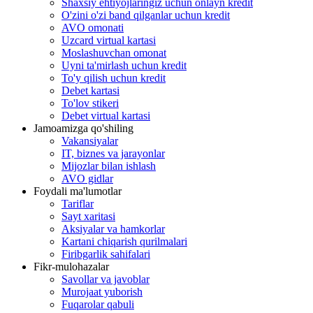
Shaxsiy ehtiyojlaringiz uchun onlayn kredit
O'zini o'zi band qilganlar uchun kredit
AVO omonati
Uzcard virtual kartasi
Moslashuvchan omonat
Uyni ta'mirlash uchun kredit
To'y qilish uchun kredit
Debet kartasi
To'lov stikeri
Debet virtual kartasi
Jamoamizga qo'shiling
Vakansiyalar
IT, biznes va jarayonlar
Mijozlar bilan ishlash
AVO gidlar
Foydali ma'lumotlar
Tariflar
Sayt xaritasi
Aksiyalar va hamkorlar
Kartani chiqarish qurilmalari
Firibgarlik sahifalari
Fikr-mulohazalar
Savollar va javoblar
Murojaat yuborish
Fuqarolar qabuli