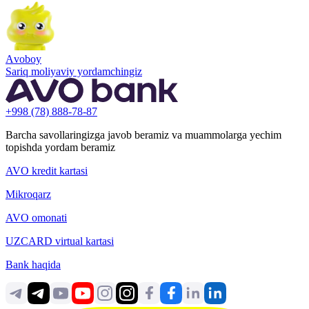
Аvoboy
Sariq moliyaviy yordamchingiz
+998 (78) 888-78-87
Barcha savollaringizga javob beramiz va muammolarga yechim
topishda yordam beramiz
AVO kredit kartasi
Mikroqarz
AVO omonati
UZCARD virtual kartasi
Bank haqida