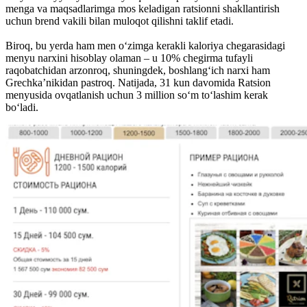
menga va maqsadlarimga mos keladigan ratsionni shakllantirish
uchun brend vakili bilan muloqot qilishni taklif etadi.
Biroq, bu yerda ham men o‘zimga kerakli kaloriya chegarasidagi
menyu narxini hisoblay olaman – u 10% chegirma tufayli
raqobatchidan arzonroq, shuningdek, boshlang‘ich narxi ham
Grechka’nikidan pastroq. Natijada, 31 kun davomida Ratsion
menyusida ovqatlanish uchun 3 million so‘m to‘lashim kerak
bo‘ladi.