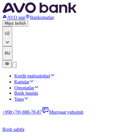
AVO gap
Bankomatlar
Mijoz bo'lish
UZ
RU
Kredit mahsulotlari
Kartalar
Omonatlar
Bank haqida
Yana
+998 (78) 888-78-87
Murojaat yuborish
Bosh sahifa