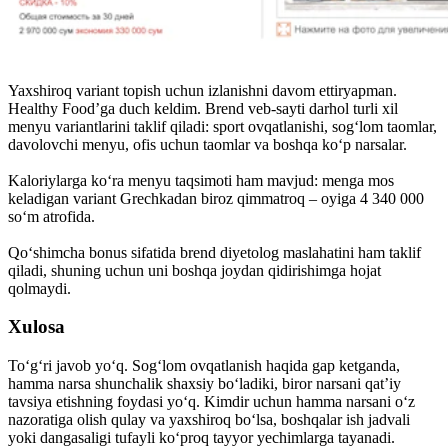
Yaxshiroq variant topish uchun izlanishni davom ettiryapman.
Healthy Food’ga duch keldim. Brend veb-sayti darhol turli xil
menyu variantlarini taklif qiladi: sport ovqatlanishi, sog‘lom taomlar,
davolovchi menyu, ofis uchun taomlar va boshqa ko‘p narsalar.
Kaloriylarga ko‘ra menyu taqsimoti ham mavjud: menga mos
keladigan variant Grechkadan biroz qimmatroq – oyiga 4 340 000
so‘m atrofida.
Qo‘shimcha bonus sifatida brend diyetolog maslahatini ham taklif
qiladi, shuning uchun uni boshqa joydan qidirishimga hojat
qolmaydi.
Xulosa
To‘g‘ri javob yo‘q. Sog‘lom ovqatlanish haqida gap ketganda,
hamma narsa shunchalik shaxsiy bo‘ladiki, biror narsani qat’iy
tavsiya etishning foydasi yo‘q. Kimdir uchun hamma narsani o‘z
nazoratiga olish qulay va yaxshiroq bo‘lsa, boshqalar ish jadvali
yoki dangasaligi tufayli ko‘proq tayyor yechimlarga tayanadi.