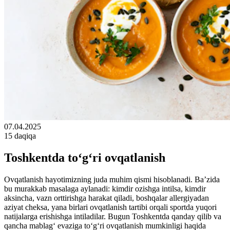
07.04.2025
15 daqiqa
Toshkentda to‘g‘ri ovqatlanish
Ovqatlanish hayotimizning juda muhim qismi hisoblanadi. Ba’zida
bu murakkab masalaga aylanadi: kimdir ozishga intilsa, kimdir
aksincha, vazn orttirishga harakat qiladi, boshqalar allergiyadan
aziyat cheksa, yana birlari ovqatlanish tartibi orqali sportda yuqori
natijalarga erishishga intiladilar. Bugun Toshkentda qanday qilib va
qancha mablag‘ evaziga to‘g‘ri ovqatlanish mumkinligi haqida