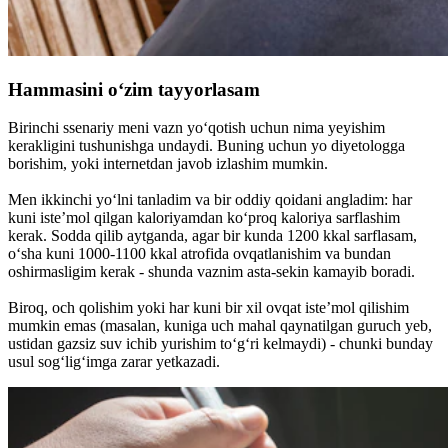
Hammasini o‘zim tayyorlasam
Birinchi ssenariy meni vazn yo‘qotish uchun nima yeyishim
kerakligini tushunishga undaydi. Buning uchun yo diyetologga
borishim, yoki internetdan javob izlashim mumkin.
Men ikkinchi yo‘lni tanladim va bir oddiy qoidani angladim: har
kuni iste’mol qilgan kaloriyamdan ko‘proq kaloriya sarflashim
kerak. Sodda qilib aytganda, agar bir kunda 1200 kkal sarflasam,
o‘sha kuni 1000-1100 kkal atrofida ovqatlanishim va bundan
oshirmasligim kerak - shunda vaznim asta-sekin kamayib boradi.
Biroq, och qolishim yoki har kuni bir xil ovqat iste’mol qilishim
mumkin emas (masalan, kuniga uch mahal qaynatilgan guruch yeb,
ustidan gazsiz suv ichib yurishim to‘g‘ri kelmaydi) - chunki bunday
usul sog‘lig‘imga zarar yetkazadi.