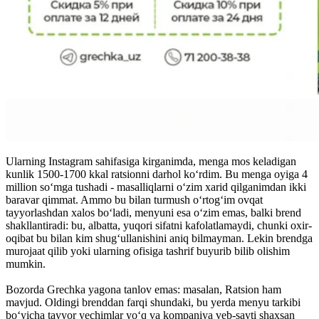
Ularning Instagram sahifasiga kirganimda, menga mos keladigan
kunlik 1500-1700 kkal ratsionni darhol ko‘rdim. Bu menga oyiga 4
million so‘mga tushadi - masalliqlarni o‘zim xarid qilganimdan ikki
baravar qimmat. Ammo bu bilan turmush o‘rtog‘im ovqat
tayyorlashdan xalos bo‘ladi, menyuni esa o‘zim emas, balki brend
shakllantiradi: bu, albatta, yuqori sifatni kafolatlamaydi, chunki oxir-
oqibat bu bilan kim shug‘ullanishini aniq bilmayman. Lekin brendga
murojaat qilib yoki ularning ofisiga tashrif buyurib bilib olishim
mumkin.
Bozorda Grechka yagona tanlov emas: masalan, Ratsion ham
mavjud. Oldingi brenddan farqi shundaki, bu yerda menyu tarkibi
bo‘yicha tayyor yechimlar yo‘q va kompaniya veb-sayti shaxsan