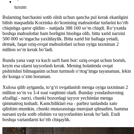
tuxum
Bularning barchasini sotib olish uchun qancha pul kerak ekanligini
bilish maqsadida Korzinka do‘konining mahsulotlar turlarini ko‘rib
chiqishga qaror qildim – natijada 388 160 so‘m chiqdi. Ro‘yxatda
boshqa mahsulotlar ham borligini hisobga olib, bitta xarid narxini
500 000 so‘mgacha yaxlitlaylik. Bitta xarid bir haftaga yetadi,
demak, faqat oziq-ovqat mahsulotlari uchun oyiga taxminan 2
million so‘m kerak bo‘ladi.
Bunda yana vaqt va kuch sarfi ham bor: oziq-ovqat uchun borish,
keyin esa ularni tayyorlash kerak. Mening holatimda ovqat
pishirishni bilmaganim uchun turmush o‘rtog‘imga tayanaman, lekin
do‘konga o‘zim boraman.
Xulosa qilib aytganda, to‘g‘ri ovqatlanish menga oyiga taxminan 2
million so‘m va 3-4 soat vaqtimni oladi. Bunday yondashuvning
afzalligi - narxi, chunki bozordagi tayyor yechimlar menga
qimmatroq tushadi. Kamchiliklari esa - parhez tanlashda xato
qilishim mumkin, chunki mutaxassisga murojaat qilmadim, hamma
narsani uyda sotib olishim va tayyorlashim kerak bo‘ladi. Endi
boshqa variantlarni ko‘rib chiqaylik.