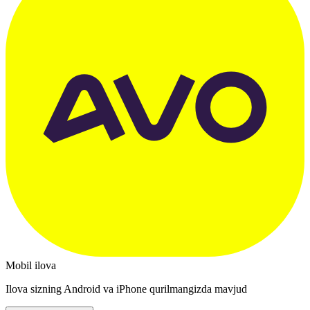
Mobil ilova
Ilova sizning Android va iPhone qurilmangizda mavjud