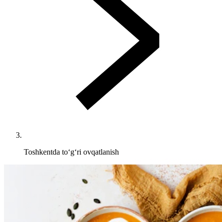
Toshkentda to‘g‘ri ovqatlanish