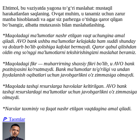
Ehtimol, bu vaziyatda yagona to‘g‘ri maslahat: mustaqil
harakatlardan saqlaning. Ovqat muhim, u tanamiz uchun zarur
manba hisoblanadi va agar siz parhezga o‘tishga qaror qilgan
bo‘lsangiz, albatta mutaxassis bilan maslahatlashing.
*Maqoladagi ma'lumotlar nashr etilgan vaqt uchungina amal
qiladi. AVO bank ushbu ma'lumotlar kelajakda ham xuddi shunday
va dolzarb bo'lib qolishiga kafolat bermaydi. Qaror qabul qilishdan
oldin eng so'nggi ma'lumotlarni tekshirishingizni maslahat beramiz.
*Maqoladagi fikr — muharrirning shaxsiy fikri bo'lib, u AVO bank
pozitsiyasini ko'rsatmaydi. Bank ma'lumotlar to'g'riligi va undan
foydalanish oqibatlari uchun javobgarlikni o'z zimmasiga olmaydi.
*Maqolada tashqi resurslarga havolalar keltirilgan. AVO bank
tashqi resurslardagi ma'lumotlar uchun javobgarlikni o'z zimmasiga
olmaydi.
*Narxlar taxminiy va faqat nashr etilgan vaqtdagina amal qiladi.
🍕 Taomlar