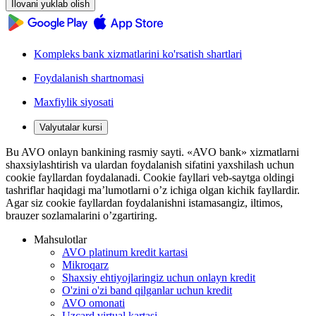
Ilovani yuklab olish
Kompleks bank xizmatlarini ko'rsatish shartlari
Foydalanish shartnomasi
Maxfiylik siyosati
Valyutalar kursi
Bu AVO onlayn bankining rasmiy sayti. «AVO bank» xizmatlarni
shaxsiylashtirish va ulardan foydalanish sifatini yaxshilash uchun
cookie fayllardan foydalanadi. Cookie fayllari veb-saytga oldingi
tashriflar haqidagi ma’lumotlarni o’z ichiga olgan kichik fayllardir.
Agar siz cookie fayllardan foydalanishni istamasangiz, iltimos,
brauzer sozlamalarini o’zgartiring.
Mahsulotlar
AVO platinum kredit kartasi
Mikroqarz
Shaxsiy ehtiyojlaringiz uchun onlayn kredit
O'zini o'zi band qilganlar uchun kredit
AVO omonati
Uzcard virtual kartasi