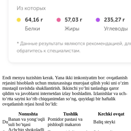
Endi menyu tuzishim kerak. Yana ikki imkoniyatim bor: ovqatlanish
rejasini hisoblash uchun mutaxassisga murojaat qilish yoki uni o‘zim
mustaqil ravishda shakllantirish. Ikkinchi yo‘lni tanlashga qaror
qildim va javoblarni internetdan izlay boshladim. Izlanishlar va uch-
to‘rtta saytni ko‘rib chiqqanimdan so‘ng, quyidagi bir haftalik
ovqatlanish rejasi hosil bo‘ldi:
Nonushta
Tushlik
Kechki ovqat
Banan va yong‘oqli
Pomidor pastasi va
Du
Baliq steyki
suli bo‘tqasi
pishloqli makaron
Achchiq shokoladli