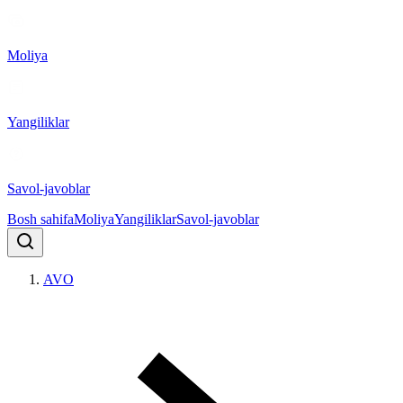
Moliya
Yangiliklar
Savol-javoblar
Bosh sahifa
Moliya
Yangiliklar
Savol-javoblar
AVO