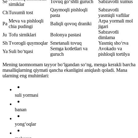
Se
Tovuq go‘shtli guruch
Sabzavotli xumus
sirniklar
Qaymoqli pishloqli
Sabzavotli
Ch
Tuxumli tost
pasta
yasmiqli vaflilar
Meva va pishloqli
Arpa yormali mol
Pa
Baliqli qovoq draniki
chia pudingi
jigari
Sabzavotli
Ju
Tofu sirniklari
Bolonya pastasi
dimlama
Sh
Tvorogli quymoqlar
Smetanali tovuq
Yasmiq sho‘rva
Semga kotletlari va
Avokado va
Ya
Suli bo‘tqasi
guruch
pishloqli tortilya
Mening taomnomam tayyor bo‘lgandan so‘ng, menga kerakli barcha
masalliqlarning qiymati qancha ekanligini aniqlash qoladi. Mana
ularning eng muhimlari:
suli yormasi
banan
yong‘oqlar