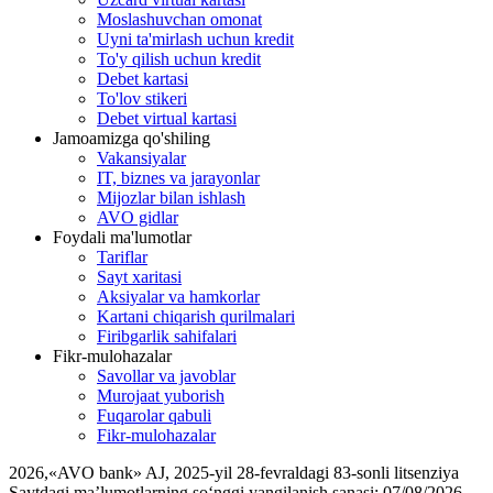
Moslashuvchan omonat
Uyni ta'mirlash uchun kredit
To'y qilish uchun kredit
Debet kartasi
To'lov stikeri
Debet virtual kartasi
Jamoamizga qo'shiling
Vakansiyalar
IT, biznes va jarayonlar
Mijozlar bilan ishlash
AVO gidlar
Foydali ma'lumotlar
Tariflar
Sayt xaritasi
Aksiyalar va hamkorlar
Kartani chiqarish qurilmalari
Firibgarlik sahifalari
Fikr-mulohazalar
Savollar va javoblar
Murojaat yuborish
Fuqarolar qabuli
Fikr-mulohazalar
2026
,
«AVO bank» AJ, 2025-yil 28-fevraldagi 83-sonli litsenziya
Saytdagi ma’lumotlarning so‘nggi yangilanish sanasi:
07/08/2026