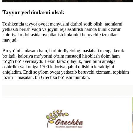
Tayyor yechimlarni olsak
Toshkentda tayyor ovqat menyusini darhol sotib olish, taomlarni
yetkazib berish vaqti va joyini rejalashtirish hamda kunlik zarur
kaloriyalar doirasida ovqatlanish imkonini beruvchi xizmatlar
mavjud.
Bu yo‘lni tanlasam ham, baribir diyetolog maslahati menga kerak
bo‘ladi: kaloriya me’yorini o‘zim mustaqil hisoblash doim ham
to‘g‘ri bo‘lavermaydi. Lekin faraz qilaylik, men buni amalga
oshirdim va kuniga 1700 kaloriya qabul qilishim kerakligini
aniqladim. Endi sog‘lom ovqat yetkazib beruvchi xizmatni topishim
lozim – masalan, bu Grechka bo‘lishi mumkin.