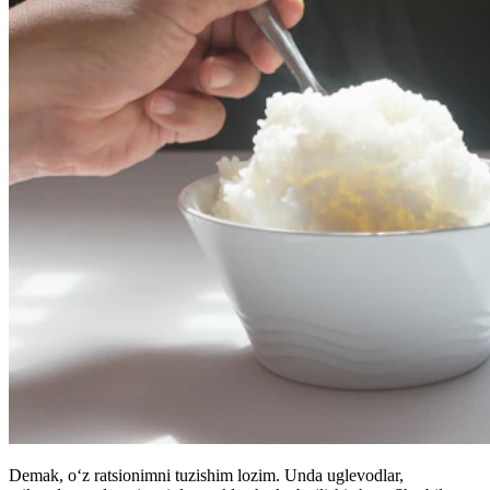
Demak, o‘z ratsionimni tuzishim lozim. Unda uglevodlar,