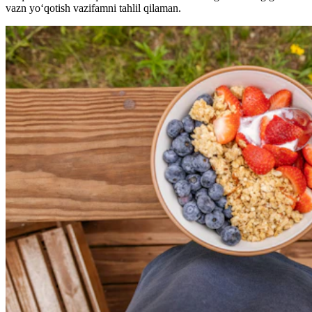
vazn yo‘qotish vazifamni tahlil qilaman.