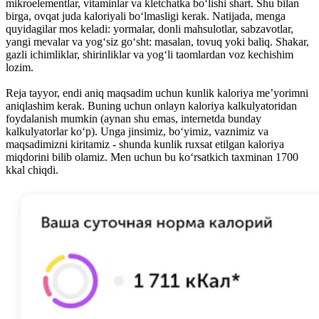
mikroelementlar, vitaminlar va kletchatka bo‘lishi shart. Shu bilan
birga, ovqat juda kaloriyali bo‘lmasligi kerak. Natijada, menga
quyidagilar mos keladi: yormalar, donli mahsulotlar, sabzavotlar,
yangi mevalar va yog‘siz go‘sht: masalan, tovuq yoki baliq. Shakar,
gazli ichimliklar, shirinliklar va yog‘li taomlardan voz kechishim
lozim.
Reja tayyor, endi aniq maqsadim uchun kunlik kaloriya me’yorimni
aniqlashim kerak. Buning uchun onlayn kaloriya kalkulyatoridan
foydalanish mumkin (aynan shu emas, internetda bunday
kalkulyatorlar ko‘p). Unga jinsimiz, bo‘yimiz, vaznimiz va
maqsadimizni kiritamiz - shunda kunlik ruxsat etilgan kaloriya
miqdorini bilib olamiz. Men uchun bu ko‘rsatkich taxminan 1700
kkal chiqdi.