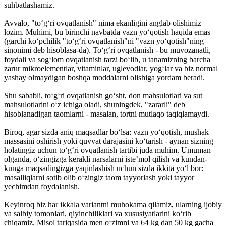
suhbatlashamiz.
Avvalo, "to‘g‘ri ovqatlanish" nima ekanligini anglab olishimiz
lozim. Muhimi, bu birinchi navbatda vazn yo‘qotish haqida emas
(garchi ko‘pchilik "to‘g‘ri ovqatlanish"ni "vazn yo‘qotish"ning
sinonimi deb hisoblasa-da). To‘g‘ri ovqatlanish - bu muvozanatli,
foydali va sog‘lom ovqatlanish tarzi bo‘lib, u tanamizning barcha
zarur mikroelementlar, vitaminlar, uglevodlar, yog‘lar va biz normal
yashay olmaydigan boshqa moddalarni olishiga yordam beradi.
Shu sababli, to‘g‘ri ovqatlanish go‘sht, don mahsulotlari va sut
mahsulotlarini o‘z ichiga oladi, shuningdek, "zararli" deb
hisoblanadigan taomlarni - masalan, tortni mutlaqo taqiqlamaydi.
Biroq, agar sizda aniq maqsadlar bo‘lsa: vazn yo‘qotish, mushak
massasini oshirish yoki quvvat darajasini ko‘tarish - aynan sizning
holatingiz uchun to‘g‘ri ovqatlanish tartibi juda muhim. Umuman
olganda, o‘zingizga kerakli narsalarni iste’mol qilish va kundan-
kunga maqsadingizga yaqinlashish uchun sizda ikkita yo‘l bor:
masalliqlarni sotib olib o‘zingiz taom tayyorlash yoki tayyor
yechimdan foydalanish.
Keyinroq biz har ikkala variantni muhokama qilamiz, ularning ijobiy
va salbiy tomonlari, qiyinchiliklari va xususiyatlarini ko‘rib
chiqamiz. Misol tariqasida men o‘zimni va 64 kg dan 50 kg gacha