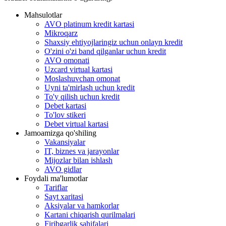
Mahsulotlar
AVO platinum kredit kartasi
Mikroqarz
Shaxsiy ehtiyojlaringiz uchun onlayn kredit
O'zini o'zi band qilganlar uchun kredit
AVO omonati
Uzcard virtual kartasi
Moslashuvchan omonat
Uyni ta'mirlash uchun kredit
To'y qilish uchun kredit
Debet kartasi
To'lov stikeri
Debet virtual kartasi
Jamoamizga qo'shiling
Vakansiyalar
IT, biznes va jarayonlar
Mijozlar bilan ishlash
AVO gidlar
Foydali ma'lumotlar
Tariflar
Sayt xaritasi
Aksiyalar va hamkorlar
Kartani chiqarish qurilmalari
Firibgarlik sahifalari