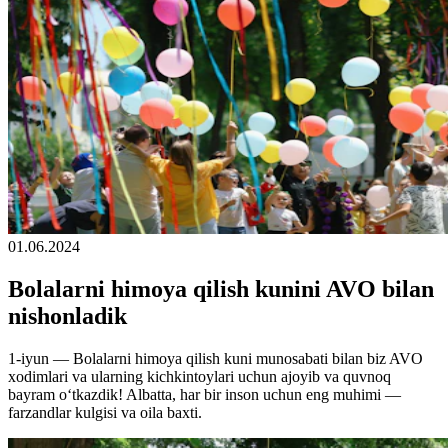
01.06.2024
Bolalarni himoya qilish kunini AVO bilan
nishonladik
1-iyun — Bolalarni himoya qilish kuni munosabati bilan biz AVO
xodimlari va ularning kichkintoylari uchun ajoyib va quvnoq
bayram o‘tkazdik! Albatta, har bir inson uchun eng muhimi —
farzandlar kulgisi va oila baxti.