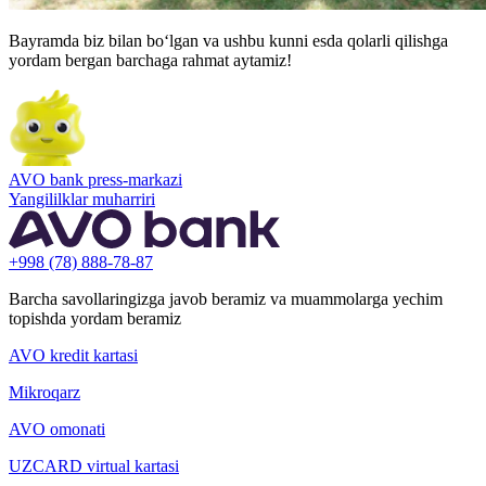
Bayramda biz bilan bo‘lgan va ushbu kunni esda qolarli qilishga
yordam bergan barchaga rahmat aytamiz!
AVO bank press-markazi
Yangililklar muharriri
+998 (78) 888-78-87
Barcha savollaringizga javob beramiz va muammolarga yechim
topishda yordam beramiz
AVO kredit kartasi
Mikroqarz
AVO omonati
UZCARD virtual kartasi