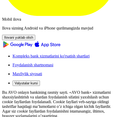
Mobil ilova
Ilova sizning Android va iPhone qurilmangizda mavjud
Ilovani yuklab olish
Kompleks bank xizmatlarini ko'rsatish shartlari
Foydalanish shartnomasi
Maxfiylik siyosati
Valyutalar kursi
Bu AVO onlayn bankining rasmiy sayti. «AVO bank» xizmatlarni
shaxsiylashtirish va ulardan foydalanish sifatini yaxshilash uchun
cookie fayllardan foydalanadi. Cookie fayllari veb-saytga oldingi
tashriflar haqidagi ma’lumotlarni o’z ichiga olgan kichik fayllardir.
Agar siz cookie fayllardan foydalanishni istamasangiz, iltimos,
brauzer sozlamalarini o’zgartiring.