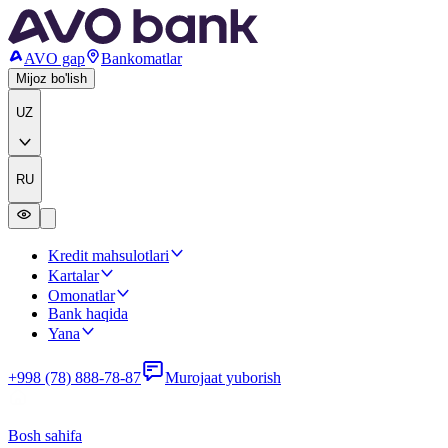
AVO gap
Bankomatlar
Mijoz bo'lish
UZ
RU
Kredit mahsulotlari
Kartalar
Omonatlar
Bank haqida
Yana
+998 (78) 888-78-87
Murojaat yuborish
Bosh sahifa