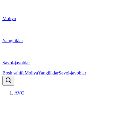
Moliya
Yangiliklar
Savol-javoblar
Bosh sahifa
Moliya
Yangiliklar
Savol-javoblar
AVO