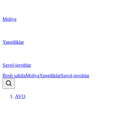
Moliya
Yangiliklar
Savol-javoblar
Bosh sahifa
Moliya
Yangiliklar
Savol-javoblar
AVO