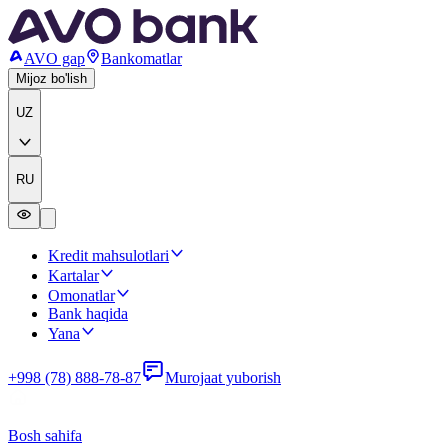
AVO gap
Bankomatlar
Mijoz bo'lish
UZ
RU
Kredit mahsulotlari
Kartalar
Omonatlar
Bank haqida
Yana
+998 (78) 888-78-87
Murojaat yuborish
Bosh sahifa