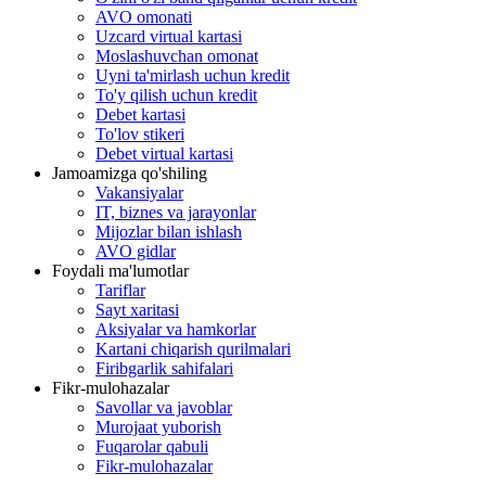
AVO omonati
Uzcard virtual kartasi
Moslashuvchan omonat
Uyni ta'mirlash uchun kredit
To'y qilish uchun kredit
Debet kartasi
To'lov stikeri
Debet virtual kartasi
Jamoamizga qo'shiling
Vakansiyalar
IT, biznes va jarayonlar
Mijozlar bilan ishlash
AVO gidlar
Foydali ma'lumotlar
Tariflar
Sayt xaritasi
Aksiyalar va hamkorlar
Kartani chiqarish qurilmalari
Firibgarlik sahifalari
Fikr-mulohazalar
Savollar va javoblar
Murojaat yuborish
Fuqarolar qabuli
Fikr-mulohazalar