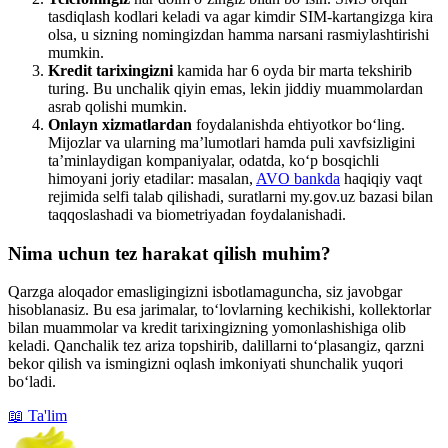
tasdiqlash kodlari keladi va agar kimdir SIM-kartangizga kira
olsa, u sizning nomingizdan hamma narsani rasmiylashtirishi
mumkin.
Kredit tarixingizni
kamida har 6 oyda bir marta tekshirib
turing. Bu unchalik qiyin emas, lekin jiddiy muammolardan
asrab qolishi mumkin.
Onlayn xizmatlardan
foydalanishda ehtiyotkor bo‘ling.
Mijozlar va ularning ma’lumotlari hamda puli xavfsizligini
ta’minlaydigan kompaniyalar, odatda, ko‘p bosqichli
himoyani joriy etadilar: masalan,
AVO bankda
haqiqiy vaqt
rejimida selfi talab qilishadi, suratlarni my.gov.uz bazasi bilan
taqqoslashadi va biometriyadan foydalanishadi.
Nima uchun tez harakat qilish muhim?
Qarzga aloqador emasligingizni isbotlamaguncha, siz javobgar
hisoblanasiz. Bu esa jarimalar, to‘lovlarning kechikishi, kollektorlar
bilan muammolar va kredit tarixingizning yomonlashishiga olib
keladi. Qanchalik tez ariza topshirib, dalillarni to‘plasangiz, qarzni
bekor qilish va ismingizni oqlash imkoniyati shunchalik yuqori
bo‘ladi.
📖 Ta'lim