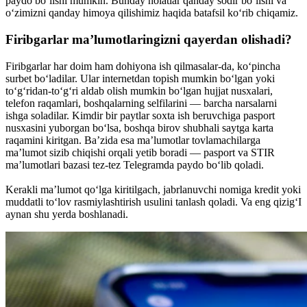
paydo bo‘lishi mumkin. Bunday holatlar qanday sodir bo‘lishi va
o‘zimizni qanday himoya qilishimiz haqida batafsil ko‘rib chiqamiz.
Firibgarlar ma’lumotlaringizni qayerdan olishadi?
Firibgarlar har doim ham dohiyona ish qilmasalar-da, ko‘pincha
surbet bo‘ladilar. Ular internetdan topish mumkin bo‘lgan yoki
to‘g‘ridan-to‘g‘ri aldab olish mumkin bo‘lgan hujjat nusxalari,
telefon raqamlari, boshqalarning selfilarini — barcha narsalarni
ishga soladilar. Kimdir bir paytlar soxta ish beruvchiga pasport
nusxasini yuborgan bo‘lsa, boshqa birov shubhali saytga karta
raqamini kiritgan. Ba’zida esa ma’lumotlar tovlamachilarga
ma’lumot sizib chiqishi orqali yetib boradi — pasport va STIR
ma’lumotlari bazasi tez-tez Telegramda paydo bo‘lib qoladi.
Kerakli ma’lumot qo‘lga kiritilgach, jabrlanuvchi nomiga kredit yoki
muddatli to‘lov rasmiylashtirish usulini tanlash qoladi. Va eng qizig‘I
aynan shu yerda boshlanadi.