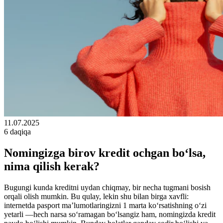
11.07.2025
6 daqiqa
Nomingizga birov kredit ochgan bo‘lsa,
nima qilish kerak?
Bugungi kunda kreditni uydan chiqmay, bir necha tugmani bosish
orqali olish mumkin. Bu qulay, lekin shu bilan birga xavfli:
internetda pasport ma’lumotlaringizni 1 marta ko‘rsatishning o‘zi
yetarli —hech narsa so‘ramagan bo‘lsangiz ham, nomingizda kredit