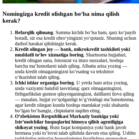
Nomingizga kredit olishgan bo‘lsa nima qilish
kerak?
Befarqlik qilmang
. Summa kichik bo‘lsa ham, qarz ko‘payib
boradi, siz esa kredit obro‘yingizni yo‘qotasiz. Shuning uchun
darhol harakat qilishingiz kerak.
Kredit olingan joy — bank, mikrokredit tashkiloti yoki
muddatli to‘lov xizmatiga boring
. Shartnoma hujjatlari,
kredit olingan sana, fotosurat va imzo nusxalari, boshqa
barcha ma’lumotlarni talab qiling. Albatta ariza yozing —
unda kredit olmaganingizni ko‘rsating va tekshiruv
o‘tkazishni talab qiling.
Ichki ishlar organiga boring
. U yerda ham ariza yozing,
unda vaziyatni batafsil tasvirlang: qarz olmaganingizni,
firibgarlikdan gumon qilayotganingizni, dalillarni ilova qiling
— masalan, hujjat yo‘qolganligi to‘g‘risidagi ma’lumotnoma,
agar kredit olingan kunda boshqa mamlakat yoki shaharda
bo‘lgan bo‘lsangiz, chiptalarni taqdim eting.
O‘zbekiston Respublikasi Markaziy bankiga yoki
Iste’molchilar huquqlarini himoya qilish agentligiga
shikoyat yozing
. Buni faqat kompaniya yoki bank javob
bermasa yoki to‘lovni talab qilishda davom etsa qiling. Ushbu
tashkilotlar mijozlar huquqlarining buzilishiga munosabat