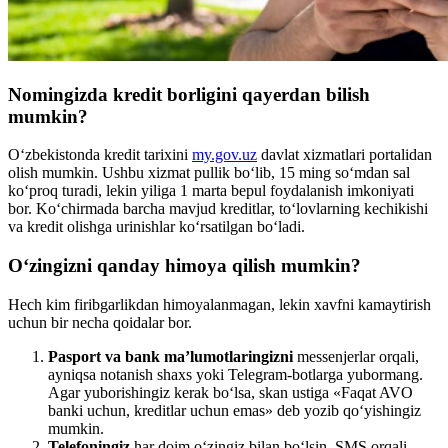
Nomingizda kredit borligini qayerdan bilish
mumkin?
O‘zbekistonda kredit tarixini
my.gov.uz
davlat xizmatlari portalidan
olish mumkin. Ushbu xizmat pullik bo‘lib, 15 ming so‘mdan sal
ko‘proq turadi, lekin yiliga 1 marta bepul foydalanish imkoniyati
bor. Ko‘chirmada barcha mavjud kreditlar, to‘lovlarning kechikishi
va kredit olishga urinishlar ko‘rsatilgan bo‘ladi.
O‘zingizni qanday himoya qilish mumkin?
Hech kim firibgarlikdan himoyalanmagan, lekin xavfni kamaytirish
uchun bir necha qoidalar bor.
Pasport va bank ma’lumotlaringizni
messenjerlar orqali,
ayniqsa notanish shaxs yoki Telegram-botlarga yubormang.
Agar yuborishingiz kerak bo‘lsa, skan ustiga «Faqat AVO
banki uchun, kreditlar uchun emas» deb yozib qo‘yishingiz
mumkin.
Telefoningiz
har doim o‘zingiz bilan bo‘lsin. SMS orqali