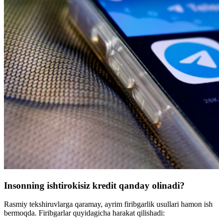
Insonning ishtirokisiz kredit qanday olinadi?
Rasmiy tekshiruvlarga qaramay, ayrim firibgarlik usullari hamon ish
bermoqda. Firibgarlar quyidagicha harakat qilishadi: