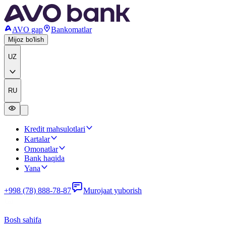
AVO gap
Bankomatlar
Mijoz bo'lish
UZ
RU
Kredit mahsulotlari
Kartalar
Omonatlar
Bank haqida
Yana
+998 (78) 888-78-87
Murojaat yuborish
Bosh sahifa