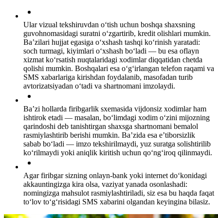
Ular vizual tekshiruvdan o‘tish uchun boshqa shaxsning
guvohnomasidagi suratni o‘zgartirib, kredit olishlari mumkin.
Ba’zilari hujjat egasiga o‘xshash tashqi ko‘rinish yaratadi:
soch turmagi, kiyimlari o‘xshash bo‘ladi — bu esa oflayn
xizmat ko‘rsatish nuqtalaridagi xodimlar diqqatidan chetda
qolishi mumkin. Boshqalari esa o‘g‘irlangan telefon raqami va
SMS xabarlariga kirishdan foydalanib, masofadan turib
avtorizatsiyadan o‘tadi va shartnomani imzolaydi.
Ba’zi hollarda firibgarlik sxemasida vijdonsiz xodimlar ham
ishtirok etadi — masalan, bo‘limdagi xodim o‘zini mijozning
qarindoshi deb tanishtirgan shaxsga shartnomani bemalol
rasmiylashtirib berishi mumkin. Ba’zida esa e’tiborsizlik
sabab bo‘ladi — imzo tekshirilmaydi, yuz suratga solishtirilib
ko‘rilmaydi yoki aniqlik kiritish uchun qo‘ng‘iroq qilinmaydi.
Agar firibgar sizning onlayn-bank yoki internet do‘konidagi
akkauntingizga kira olsa, vaziyat yanada osonlashadi:
nomingizga mahsulot rasmiylashtiriladi, siz esa bu haqda faqat
to‘lov to‘g‘risidagi SMS xabarini olgandan keyingina bilasiz.