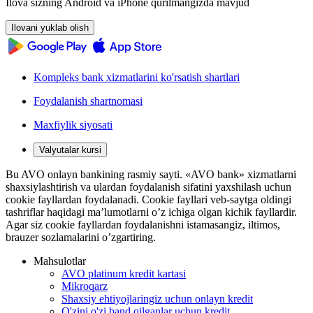
Ilova sizning Android va iPhone qurilmangizda mavjud
Ilovani yuklab olish
Kompleks bank xizmatlarini ko'rsatish shartlari
Foydalanish shartnomasi
Maxfiylik siyosati
Valyutalar kursi
Bu AVO onlayn bankining rasmiy sayti. «AVO bank» xizmatlarni
shaxsiylashtirish va ulardan foydalanish sifatini yaxshilash uchun
cookie fayllardan foydalanadi. Cookie fayllari veb-saytga oldingi
tashriflar haqidagi ma’lumotlarni o’z ichiga olgan kichik fayllardir.
Agar siz cookie fayllardan foydalanishni istamasangiz, iltimos,
brauzer sozlamalarini o’zgartiring.
Mahsulotlar
AVO platinum kredit kartasi
Mikroqarz
Shaxsiy ehtiyojlaringiz uchun onlayn kredit
O'zini o'zi band qilganlar uchun kredit