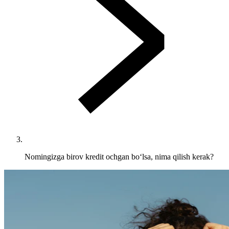
Nomingizga birov kredit ochgan bo‘lsa, nima qilish kerak?