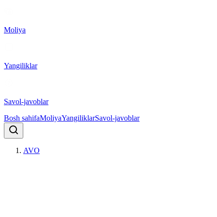
Moliya
Yangiliklar
Savol-javoblar
Bosh sahifa
Moliya
Yangiliklar
Savol-javoblar
AVO