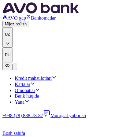
AVO gap
Bankomatlar
Mijoz bo'lish
UZ
RU
Kredit mahsulotlari
Kartalar
Omonatlar
Bank haqida
Yana
+998 (78) 888-78-87
Murojaat yuborish
Bosh sahifa