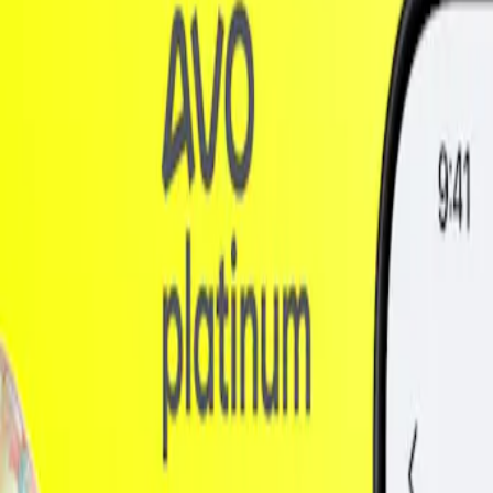
Moliya
Yangiliklar
Savol-javoblar
Bosh sahifa
Moliya
Yangiliklar
Savol-javoblar
AVO