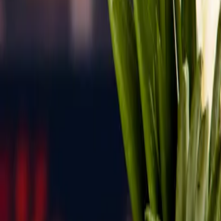
AVO gap