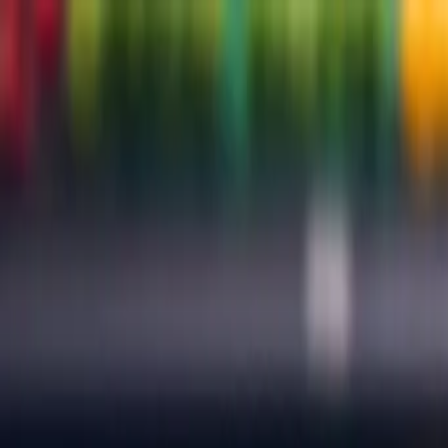
AVO gap
Bankomatlar
Mijoz bo'lish
UZ
RU
Kredit mahsulotlari
Kartalar
Omonatlar
Bank haqida
Yana
+998 (78) 888-78-87
Murojaat yuborish
Bosh sahifa