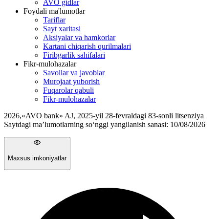
AVO gidlar
Foydali ma'lumotlar
Tariflar
Sayt xaritasi
Aksiyalar va hamkorlar
Kartani chiqarish qurilmalari
Firibgarlik sahifalari
Fikr-mulohazalar
Savollar va javoblar
Murojaat yuborish
Fuqarolar qabuli
Fikr-mulohazalar
2026
,
«AVO bank» AJ, 2025-yil 28-fevraldagi 83-sonli litsenziya
Saytdagi ma’lumotlarning so‘nggi yangilanish sanasi:
10/08/2026
Maxsus imkoniyatlar