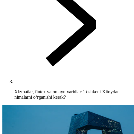
Xizmatlar, fintex va onlayn xaridlar: Toshkent Xitoydan
nimalarni o‘rganishi kerak?