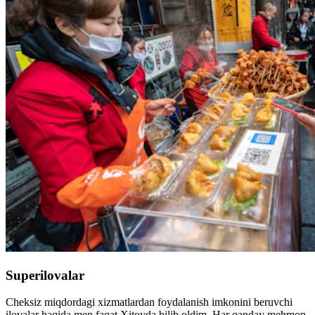
Superilovalar
Cheksiz miqdordagi xizmatlardan foydalanish imkonini beruvchi
ilovalar haqida men faqat Xitoyda bilib oldim. Har qanday mehmon