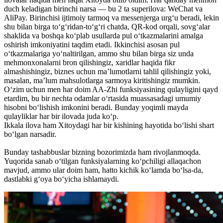
duch keladigan birinchi narsa — bu 2 ta superilova: WeChat va
AliPay. Birinchisi ijtimoiy tarmoq va messenjerga urg‘u beradi, lekin
shu bilan birga to‘g‘ridan-to‘g‘ri chatda, QR-kod orqali, sovg‘alar
shaklida va boshqa ko‘plab usullarda pul o‘tkazmalarini amalga
oshirish imkoniyatini taqdim etadi. Ikkinchisi asosan pul
o‘tkazmalariga yo‘naltirilgan, ammo shu bilan birga siz unda
mehmonxonalarni bron qilishingiz, xaridlar haqida fikr
almashishingiz, biznes uchun ma’lumotlarni tahlil qilishingiz yoki,
masalan, ma’lum mahsulotlarga sarmoya kiritishingiz mumkin.
O‘zim uchun men har doim AA-Zhi funksiyasining qulayligini qayd
etardim, bu bir nechta odamlar o‘rtasida muassasadagi umumiy
hisobni bo‘lishish imkonini beradi. Bunday yoqimli mayda
qulayliklar har bir ilovada juda ko‘p.
Ikkala ilova ham Xitoydagi har bir kishining hayotida bo‘lishi shart
bo‘lgan narsadir.
Bunday tashabbuslar bizning bozorimizda ham rivojlanmoqda.
Yuqorida sanab o‘tilgan funksiyalarning ko‘pchiligi allaqachon
mavjud, ammo ular doim ham, hatto kichik ko‘lamda bo‘lsa-da,
dastlabki g‘oya bo‘yicha ishlamaydi.