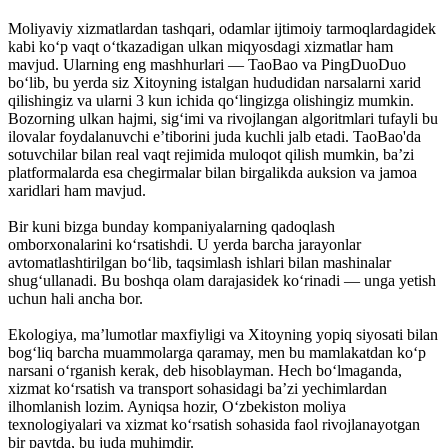
Moliyaviy xizmatlardan tashqari, odamlar ijtimoiy tarmoqlardagidek
kabi ko‘p vaqt o‘tkazadigan ulkan miqyosdagi xizmatlar ham
mavjud. Ularning eng mashhurlari — TaoBao va PingDuoDuo
bo‘lib, bu yerda siz Xitoyning istalgan hududidan narsalarni xarid
qilishingiz va ularni 3 kun ichida qo‘lingizga olishingiz mumkin.
Bozorning ulkan hajmi, sig‘imi va rivojlangan algoritmlari tufayli bu
ilovalar foydalanuvchi e’tiborini juda kuchli jalb etadi. TaoBao'da
sotuvchilar bilan real vaqt rejimida muloqot qilish mumkin, ba’zi
platformalarda esa chegirmalar bilan birgalikda auksion va jamoa
xaridlari ham mavjud.
Bir kuni bizga bunday kompaniyalarning qadoqlash
omborxonalarini ko‘rsatishdi. U yerda barcha jarayonlar
avtomatlashtirilgan bo‘lib, taqsimlash ishlari bilan mashinalar
shug‘ullanadi. Bu boshqa olam darajasidek ko‘rinadi — unga yetish
uchun hali ancha bor.
Ekologiya, ma’lumotlar maxfiyligi va Xitoyning yopiq siyosati bilan
bog‘liq barcha muammolarga qaramay, men bu mamlakatdan ko‘p
narsani o‘rganish kerak, deb hisoblayman. Hech bo‘lmaganda,
xizmat ko‘rsatish va transport sohasidagi ba’zi yechimlardan
ilhomlanish lozim. Ayniqsa hozir, O‘zbekiston moliya
texnologiyalari va xizmat ko‘rsatish sohasida faol rivojlanayotgan
bir paytda, bu juda muhimdir.