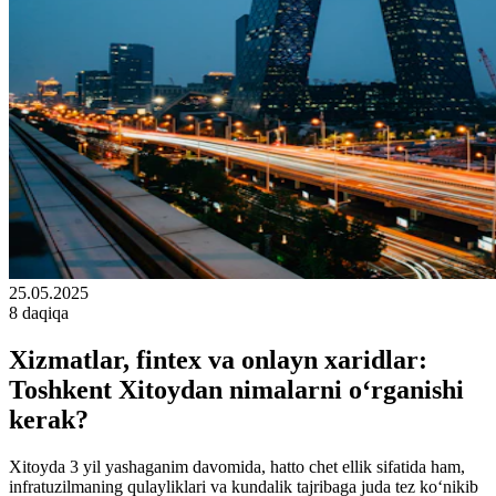
25.05.2025
8 daqiqa
Xizmatlar, fintex va onlayn xaridlar:
Toshkent Xitoydan nimalarni o‘rganishi
kerak?
Xitoyda 3 yil yashaganim davomida, hatto chet ellik sifatida ham,
infratuzilmaning qulayliklari va kundalik tajribaga juda tez ko‘nikib