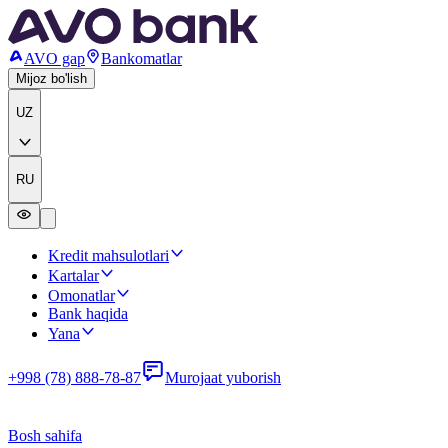
AVO gap
Bankomatlar
Mijoz bo'lish
UZ
RU
Kredit mahsulotlari
Kartalar
Omonatlar
Bank haqida
Yana
+998 (78) 888-78-87
Murojaat yuborish
Bosh sahifa