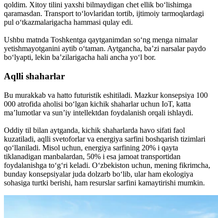
qoldim. Xitoy tilini yaxshi bilmaydigan chet ellik bo‘lishimga
qaramasdan. Transport to‘lovlaridan tortib, ijtimoiy tarmoqlardagi
pul o‘tkazmalarigacha hammasi qulay edi.
Ushbu matnda Toshkentga qaytganimdan so‘ng menga nimalar
yetishmayotganini aytib o‘taman. Aytgancha, ba’zi narsalar paydo
bo‘lyapti, lekin ba’zilarigacha hali ancha yo‘l bor.
Aqlli shaharlar
Bu murakkab va hatto futuristik eshitiladi. Mazkur konsepsiya 100
000 atrofida aholisi bo‘lgan kichik shaharlar uchun IoT, katta
ma’lumotlar va sun’iy intellektdan foydalanish orqali ishlaydi.
Oddiy til bilan aytganda, kichik shaharlarda havo sifati faol
kuzatiladi, aqlli svetoforlar va energiya sarfini boshqarish tizimlari
qo‘llaniladi. Misol uchun, energiya sarfining 20% i qayta
tiklanadigan manbalardan, 50% i esa jamoat transportidan
foydalanishga to‘g‘ri keladi. O‘zbekiston uchun, mening fikrimcha,
bunday konsepsiyalar juda dolzarb bo‘lib, ular ham ekologiya
sohasiga turtki berishi, ham resurslar sarfini kamaytirishi mumkin.