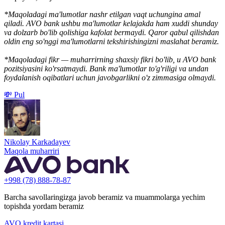
*Maqoladagi ma'lumotlar nashr etilgan vaqt uchungina amal
qiladi. AVO bank ushbu ma'lumotlar kelajakda ham xuddi shunday
va dolzarb bo'lib qolishiga kafolat bermaydi. Qaror qabul qilishdan
oldin eng so'nggi ma'lumotlarni tekshirishingizni maslahat beramiz.
*Maqoladagi fikr — muharrirning shaxsiy fikri bo'lib, u AVO bank
pozitsiyasini ko'rsatmaydi. Bank ma'lumotlar to'g'riligi va undan
foydalanish oqibatlari uchun javobgarlikni o'z zimmasiga olmaydi.
💸 Pul
Nikolay Karkadayev
Maqola muharriri
+998 (78) 888-78-87
Barcha savollaringizga javob beramiz va muammolarga yechim
topishda yordam beramiz
AVO kredit kartasi