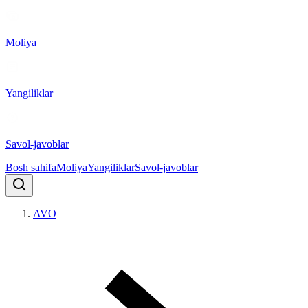
Moliya
Yangiliklar
Savol-javoblar
Bosh sahifa
Moliya
Yangiliklar
Savol-javoblar
AVO