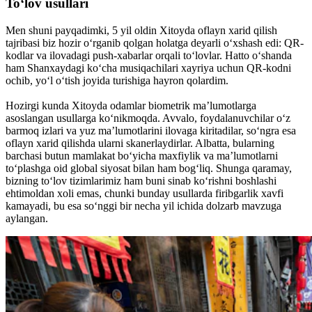
To‘lov usullari
Men shuni payqadimki, 5 yil oldin Xitoyda oflayn xarid qilish
tajribasi biz hozir o‘rganib qolgan holatga deyarli o‘xshash edi: QR-
kodlar va ilovadagi push-xabarlar orqali to‘lovlar. Hatto o‘shanda
ham Shanxaydagi ko‘cha musiqachilari xayriya uchun QR-kodni
ochib, yo‘l o‘tish joyida turishiga hayron qolardim.
Hozirgi kunda Xitoyda odamlar biometrik ma’lumotlarga
asoslangan usullarga ko‘nikmoqda. Avvalo, foydalanuvchilar o‘z
barmoq izlari va yuz ma’lumotlarini ilovaga kiritadilar, so‘ngra esa
oflayn xarid qilishda ularni skanerlaydirlar. Albatta, bularning
barchasi butun mamlakat bo‘yicha maxfiylik va ma’lumotlarni
to‘plashga oid global siyosat bilan ham bog‘liq. Shunga qaramay,
bizning to‘lov tizimlarimiz ham buni sinab ko‘rishni boshlashi
ehtimoldan xoli emas, chunki bunday usullarda firibgarlik xavfi
kamayadi, bu esa so‘nggi bir necha yil ichida dolzarb mavzuga
aylangan.