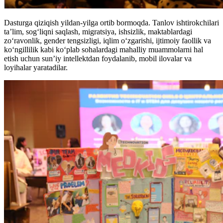
Dasturga qiziqish yildan-yilga ortib bormoqda. Tanlov ishtirokchilari
ta’lim, sog‘liqni saqlash, migratsiya, ishsizlik, maktablardagi
zo‘ravonlik, gender tengsizligi, iqlim o‘zgarishi, ijtimoiy faollik va
ko‘ngillilik kabi ko‘plab sohalardagi mahalliy muammolarni hal
etish uchun sun’iy intellektdan foydalanib, mobil ilovalar va
loyihalar yaratadilar.