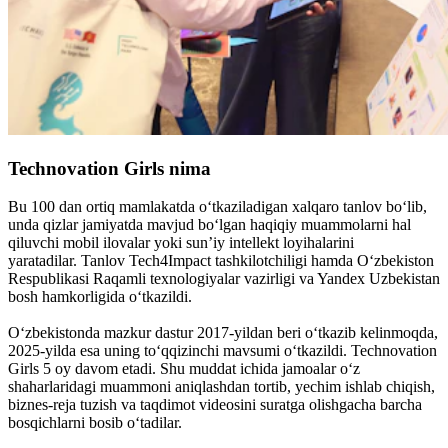
Technovation Girls nima
Bu 100 dan ortiq mamlakatda o‘tkaziladigan xalqaro tanlov bo‘lib,
unda qizlar jamiyatda mavjud bo‘lgan haqiqiy muammolarni hal
qiluvchi mobil ilovalar yoki sun’iy intellekt loyihalarini
yaratadilar. Tanlov Tech4Impact tashkilotchiligi hamda O‘zbekiston
Respublikasi Raqamli texnologiyalar vazirligi va Yandex Uzbekistan
bosh hamkorligida o‘tkazildi.
O‘zbekistonda mazkur dastur 2017-yildan beri o‘tkazib kelinmoqda,
2025-yilda esa uning to‘qqizinchi mavsumi o‘tkazildi. Technovation
Girls 5 oy davom etadi. Shu muddat ichida jamoalar o‘z
shaharlaridagi muammoni aniqlashdan tortib, yechim ishlab chiqish,
biznes-reja tuzish va taqdimot videosini suratga olishgacha barcha
bosqichlarni bosib o‘tadilar.