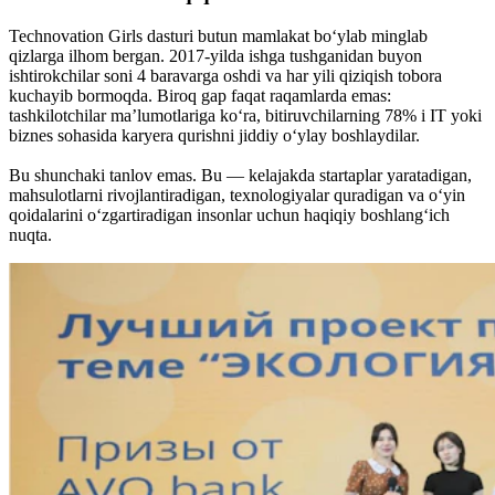
Technovation Girls dasturi butun mamlakat bo‘ylab minglab
qizlarga ilhom bergan. 2017-yilda ishga tushganidan buyon
ishtirokchilar soni 4 baravarga oshdi va har yili qiziqish tobora
kuchayib bormoqda. Biroq gap faqat raqamlarda emas:
tashkilotchilar ma’lumotlariga ko‘ra, bitiruvchilarning 78% i IT yoki
biznes sohasida karyera qurishni jiddiy o‘ylay boshlaydilar.
Bu shunchaki tanlov emas. Bu — kelajakda startaplar yaratadigan,
mahsulotlarni rivojlantiradigan, texnologiyalar quradigan va o‘yin
qoidalarini o‘zgartiradigan insonlar uchun haqiqiy boshlang‘ich
nuqta.