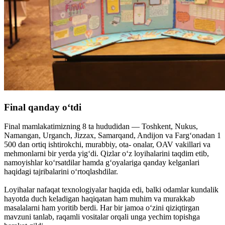
Final qanday o‘tdi
Final mamlakatimizning 8 ta hududidan — Toshkent, Nukus,
Namangan, Urganch, Jizzax, Samarqand, Andijon va Farg‘onadan 1
500 dan ortiq ishtirokchi, murabbiy, ota- onalar, OAV vakillari va
mehmonlarni bir yerda yig‘di. Qizlar o‘z loyihalarini taqdim etib,
namoyishlar ko‘rsatdilar hamda g‘oyalariga qanday kelganlari
haqidagi tajribalarini o‘rtoqlashdilar.
Loyihalar nafaqat texnologiyalar haqida edi, balki odamlar kundalik
hayotda duch keladigan haqiqatan ham muhim va murakkab
masalalarni ham yoritib berdi. Har bir jamoa o‘zini qiziqtirgan
mavzuni tanlab, raqamli vositalar orqali unga yechim topishga