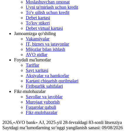
Moslashuvchan omonat
Uyni ta'mirlash uchun kredit
To'y qilish uchun kredit
Debet kartasi
To'lov stikeri
Debet virtual kartasi
Jamoamizga qo'shiling
Vakansiyalar
IT, biznes va jarayonlar
Mijozlar bilan ishlash
AVO gidlar
Foydali ma'lumotlar
Tariflar
Sayt xaritasi
Aksiyalar va hamkorlar
Kartani chiqarish qurilmalari
Firibgarlik sahifalari
Fikr-mulohazalar
Savollar va javoblar
Murojaat yuborish
Fuqarolar qabuli
Fikr-mulohazalar
2026
,
«AVO bank» AJ, 2025-yil 28-fevraldagi 83-sonli litsenziya
Saytdagi ma’lumotlarning so‘nggi yangilanish sanasi:
09/08/2026