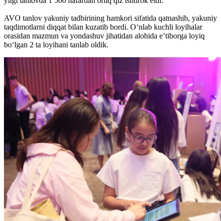
yilgi tanlovda 1 500 nafardan ortiq qiz ishtirok etdi.
AVO tanlov yakuniy tadbirining hamkori sifatida qatnashib, yakuniy
taqdimotlarni diqqat bilan kuzatib bordi. O‘nlab kuchli loyihalar
orasidan mazmun va yondashuv jihatidan alohida e’tiborga loyiq
bo‘lgan 2 ta loyihani tanlab oldik.