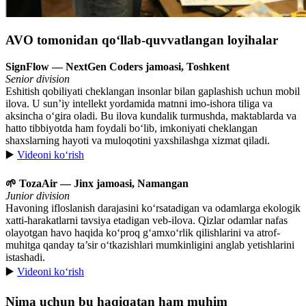
AVO tomonidan qo‘llab-quvvatlangan loyihalar
SignFlow — NextGen Coders jamoasi, Toshkent
Senior division
Eshitish qobiliyati cheklangan insonlar bilan gaplashish uchun mobil
ilova. U sun’iy intellekt yordamida matnni imo-ishora tiliga va
aksincha o‘gira oladi. Bu ilova kundalik turmushda, maktablarda va
hatto tibbiyotda ham foydali bo‘lib, imkoniyati cheklangan
shaxslarning hayoti va muloqotini yaxshilashga xizmat qiladi.
▶️
Videoni ko‘rish
🌱 TozaAir — Jinx jamoasi, Namangan
Junior division
Havoning ifloslanish darajasini ko‘rsatadigan va odamlarga ekologik
xatti-harakatlarni tavsiya etadigan veb-ilova. Qizlar odamlar nafas
olayotgan havo haqida ko‘proq g‘amxo‘rlik qilishlarini va atrof-
muhitga qanday ta’sir o‘tkazishlari mumkinligini anglab yetishlarini
istashadi.
▶️
Videoni ko‘rish
Nima uchun bu haqiqatan ham muhim