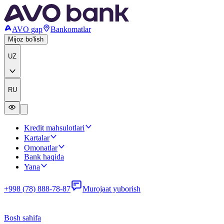
AVO gap
Bankomatlar
Mijoz bo'lish
UZ
RU
Kredit mahsulotlari
Kartalar
Omonatlar
Bank haqida
Yana
+998 (78) 888-78-87
Murojaat yuborish
Bosh sahifa