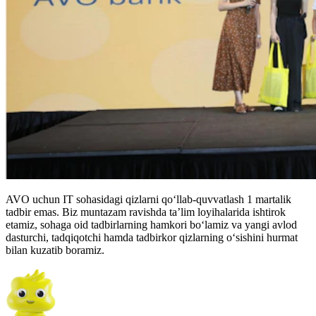
AVO uchun IT sohasidagi qizlarni qo‘llab-quvvatlash 1 martalik
tadbir emas. Biz muntazam ravishda ta’lim loyihalarida ishtirok
etamiz, sohaga oid tadbirlarning hamkori bo‘lamiz va yangi avlod
dasturchi, tadqiqotchi hamda tadbirkor qizlarning o‘sishini hurmat
bilan kuzatib boramiz.