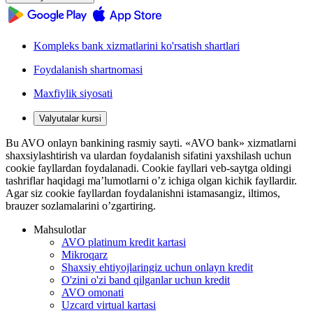
Kompleks bank xizmatlarini ko'rsatish shartlari
Foydalanish shartnomasi
Maxfiylik siyosati
Valyutalar kursi
Bu AVO onlayn bankining rasmiy sayti. «AVO bank» xizmatlarni
shaxsiylashtirish va ulardan foydalanish sifatini yaxshilash uchun
cookie fayllardan foydalanadi. Cookie fayllari veb-saytga oldingi
tashriflar haqidagi ma’lumotlarni o’z ichiga olgan kichik fayllardir.
Agar siz cookie fayllardan foydalanishni istamasangiz, iltimos,
brauzer sozlamalarini o’zgartiring.
Mahsulotlar
AVO platinum kredit kartasi
Mikroqarz
Shaxsiy ehtiyojlaringiz uchun onlayn kredit
O'zini o'zi band qilganlar uchun kredit
AVO omonati
Uzcard virtual kartasi