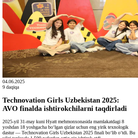
04.06.2025
9 daqiqa
Technovation Girls Uzbekistan 2025:
AVO finalda ishtirokchilarni taqdirladi
2025-yil 31-may kuni Hyatt mehmonxonasida mamlakatdagi 8
yoshdan 18 yoshgacha bo‘lgan qizlar uchun eng yirik texnologik
dastur — Technovation Girls Uzbekistan 2025 finali bo‘lib o‘tdi. Bu