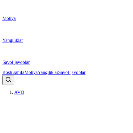
Moliya
Yangiliklar
Savol-javoblar
Bosh sahifa
Moliya
Yangiliklar
Savol-javoblar
AVO