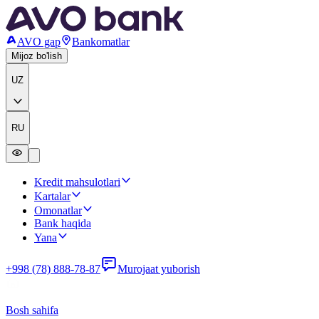
AVO gap
Bankomatlar
Mijoz bo'lish
UZ
RU
Kredit mahsulotlari
Kartalar
Omonatlar
Bank haqida
Yana
+998 (78) 888-78-87
Murojaat yuborish
Bosh sahifa