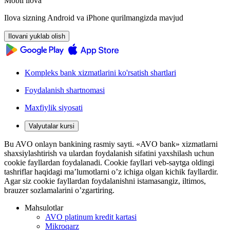
Mobil ilova
Ilova sizning Android va iPhone qurilmangizda mavjud
Ilovani yuklab olish
Kompleks bank xizmatlarini ko'rsatish shartlari
Foydalanish shartnomasi
Maxfiylik siyosati
Valyutalar kursi
Bu AVO onlayn bankining rasmiy sayti. «AVO bank» xizmatlarni
shaxsiylashtirish va ulardan foydalanish sifatini yaxshilash uchun
cookie fayllardan foydalanadi. Cookie fayllari veb-saytga oldingi
tashriflar haqidagi ma’lumotlarni o’z ichiga olgan kichik fayllardir.
Agar siz cookie fayllardan foydalanishni istamasangiz, iltimos,
brauzer sozlamalarini o’zgartiring.
Mahsulotlar
AVO platinum kredit kartasi
Mikroqarz