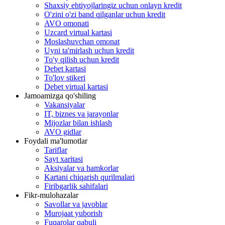
Shaxsiy ehtiyojlaringiz uchun onlayn kredit
O'zini o'zi band qilganlar uchun kredit
AVO omonati
Uzcard virtual kartasi
Moslashuvchan omonat
Uyni ta'mirlash uchun kredit
To'y qilish uchun kredit
Debet kartasi
To'lov stikeri
Debet virtual kartasi
Jamoamizga qo'shiling
Vakansiyalar
IT, biznes va jarayonlar
Mijozlar bilan ishlash
AVO gidlar
Foydali ma'lumotlar
Tariflar
Sayt xaritasi
Aksiyalar va hamkorlar
Kartani chiqarish qurilmalari
Firibgarlik sahifalari
Fikr-mulohazalar
Savollar va javoblar
Murojaat yuborish
Fuqarolar qabuli