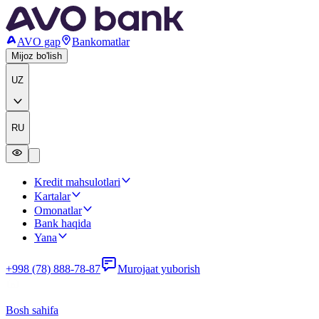
AVO gap
Bankomatlar
Mijoz bo'lish
UZ
RU
Kredit mahsulotlari
Kartalar
Omonatlar
Bank haqida
Yana
+998 (78) 888-78-87
Murojaat yuborish
Bosh sahifa