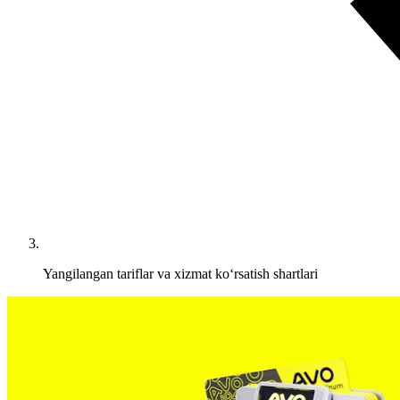
Yangilangan tariflar va xizmat ko‘rsatish shartlari