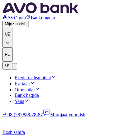
AVO gap
Bankomatlar
Mijoz bo'lish
UZ
RU
Kredit mahsulotlari
Kartalar
Omonatlar
Bank haqida
Yana
+998 (78) 888-78-87
Murojaat yuborish
Bosh sahifa