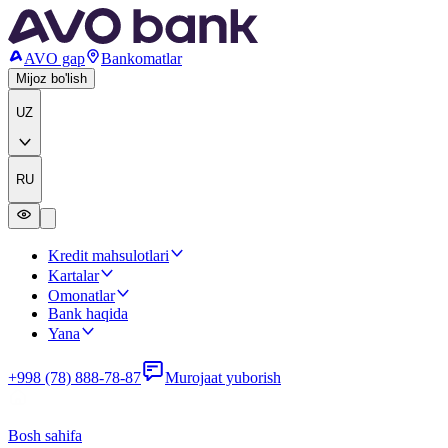
AVO gap
Bankomatlar
Mijoz bo'lish
UZ
RU
Kredit mahsulotlari
Kartalar
Omonatlar
Bank haqida
Yana
+998 (78) 888-78-87
Murojaat yuborish
Bosh sahifa