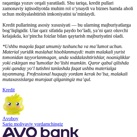
raqamiga yozuv orqali yaratiladi. Shu tariqa, kredit pullari
zamonaviy iqtisodiyotda muhim rol o‘ynaydi va biznes hamda aholi
uchun moliyalashtirish imkoniyatini ta’minlaydi.
Kredit pullarining asosiy xususiyati — bu ularning majburiyatlarga
bog‘liqligidir. Ular qarz sifatida paydo bo‘ladi, ya’ni qarz oluvchi
kelajakda, ko‘pincha foizlar bilan qaytarish majburiyatini oladi.
*Ushbu maqola faqat umumiy tushuncha va ma’lumot uchun.
Material yuridik maslahat hisoblanmaydi: matn malakali yurist
tomonidan tayyorlanmagan, unda soddalashtirishlar, noaniqliklar
yoki eskirgan ma’lumotlar bo‘lishi mumkin. Qaror qabul qilishda
yoki qanday yo‘l tutishni tanlashda faqat ushbu materialga
tayanmang. Professional huquqiy yordam kerak bo‘lsa, malakali
mutaxassislarga murojaat qilganingiz ma’qul.
Kredit
Аvoboy
Sariq moliyaviy yordamchingiz