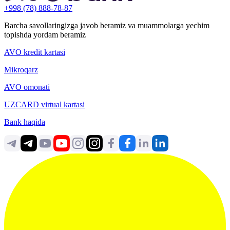
+998 (78) 888-78-87
Barcha savollaringizga javob beramiz va muammolarga yechim
topishda yordam beramiz
AVO kredit kartasi
Mikroqarz
AVO omonati
UZCARD virtual kartasi
Bank haqida