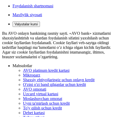
Foydalanish shartnomasi
Maxfiylik siyosati
Valyutalar kursi
Bu AVO onlayn bankining rasmiy sayti. «AVO bank» xizmatlarni
shaxsiylashtirish va ulardan foydalanish sifatini yaxshilash uchun
cookie fayllardan foydalanadi. Cookie fayllari veb-saytga oldingi
tashriflar haqidagi ma’lumotlarni o’z ichiga olgan kichik fayllardir.
Agar siz cookie fayllardan foydalanishni istamasangiz, iltimos,
brauzer sozlamalarini o’zgartiring.
Mahsulotlar
AVO platinum kredit kartasi
Mikroqarz
Shaxsiy ehtiyojlaringiz uchun onlayn kredit
O'zini o'zi band qilganlar uchun kredit
AVO omonati
Uzcard virtual kartasi
Moslashuvchan omonat
Uyni ta'mirlash uchun kredit
To'y qilish uchun kredit
Debet kartasi