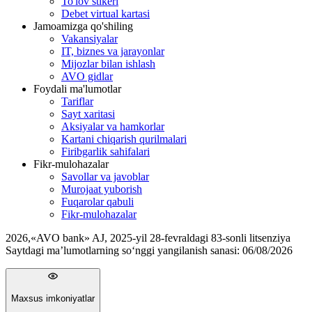
To'lov stikeri
Debet virtual kartasi
Jamoamizga qo'shiling
Vakansiyalar
IT, biznes va jarayonlar
Mijozlar bilan ishlash
AVO gidlar
Foydali ma'lumotlar
Tariflar
Sayt xaritasi
Aksiyalar va hamkorlar
Kartani chiqarish qurilmalari
Firibgarlik sahifalari
Fikr-mulohazalar
Savollar va javoblar
Murojaat yuborish
Fuqarolar qabuli
Fikr-mulohazalar
2026
,
«AVO bank» AJ, 2025-yil 28-fevraldagi 83-sonli litsenziya
Saytdagi ma’lumotlarning so‘nggi yangilanish sanasi:
06/08/2026
Maxsus imkoniyatlar