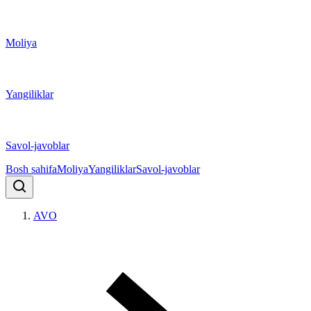
Moliya
Yangiliklar
Savol-javoblar
Bosh sahifa
Moliya
Yangiliklar
Savol-javoblar
AVO