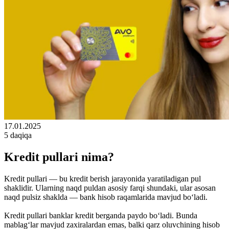
17.01.2025
5 daqiqa
Kredit pullari nima?
Kredit pullari — bu kredit berish jarayonida yaratiladigan pul
shaklidir. Ularning naqd puldan asosiy farqi shundaki, ular asosan
naqd pulsiz shaklda — bank hisob raqamlarida mavjud bo‘ladi.
Kredit pullari banklar kredit berganda paydo bo‘ladi. Bunda
mablag‘lar mavjud zaxiralardan emas, balki qarz oluvchining hisob