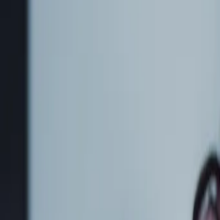
AVO gap