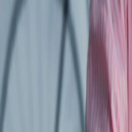
O‘zbekistonda tezda qayerdan pul olish mumkin: MKTdan bosh