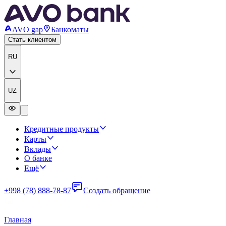
AVO gap
Банкоматы
Стать клиентом
RU
UZ
Кредитные продукты
Карты
Вклады
О банке
Ещё
+998 (78) 888-78-87
Создать обращение
Главная