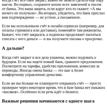
Когда счёт всё-таки закрыт, важно не забыть сделать ещё пару
шагов. Во-первых, сохраните копии всех заявлений и писем
от банка. Это ваша защита, если вдруг кто-то скажет: «А мы
ничего не получали». Во-вторых, убедитесь, что банк прислал
вам подтверждение — не устное, а письменное.
Если вы использовали счёт в онлайн-сервисах (например, для
оплаты стриминга или доставки), поменяйте там реквизиты.
Бывает, что счёт закрылся, а подписка продолжает пытаться
списать с него деньги — и вы получаете письма о просрочке.
А дальше?
Когда счёт закрыт и все дела улажены, можно подумать о
будущем. Если вы ищете новый банк, сравните предложения.
Посмотрите на тарифы, удобство приложения, комиссии за
переводы. Иногда смена банка — это шаг к более
комфортному управлению деньгами.
Если же вы больше не планируете открывать счёт — просто
проверьте через некоторое время, что в базе банка нет никаких
«висяков». Особенно если речь идёт о бизнесе.
Важные решения начинаются с одного шага