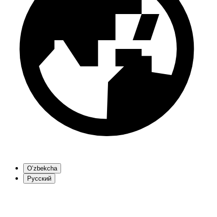
O’zbekcha
Русский