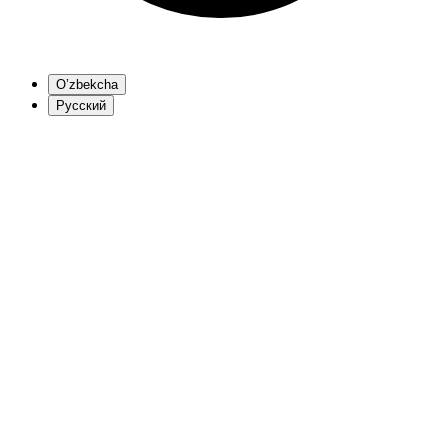
O’zbekcha
Русский