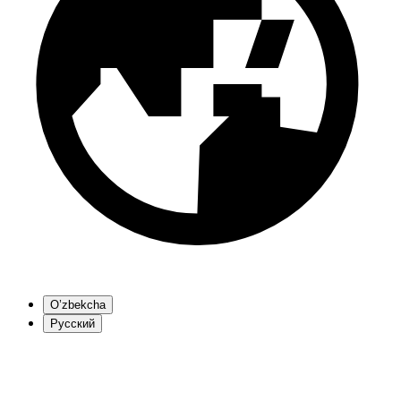
O’zbekcha
Русский